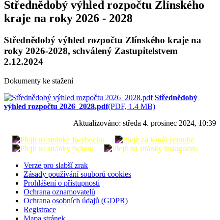
Střednědobý výhled rozpočtu Zlínského
kraje na roky 2026 - 2028
Střednědobý výhled rozpočtu Zlínského kraje na
roky 2026-2028, schválený Zastupitelstvem
2.12.2024
Dokumenty ke stažení
Střednědobý
výhled rozpočtu 2026_2028.pdf
(PDF, 1.4 MB)
Aktualizováno:
středa 4. prosinec 2024, 10:39
Verze pro slabší zrak
Zásady používání souborů cookies
Prohlášení o přístupnosti
Ochrana oznamovatelů
Ochrana osobních údajů (GDPR)
Registrace
Mapa stránek