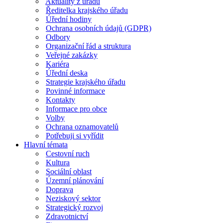
Aktuality z úřadu
Ředitelka krajského úřadu
Úřední hodiny
Ochrana osobních údajů (GDPR)
Odbory
Organizační řád a struktura
Veřejné zakázky
Kariéra
Úřední deska
Strategie krajského úřadu
Povinné informace
Kontakty
Informace pro obce
Volby
Ochrana oznamovatelů
Potřebuji si vyřídit
Hlavní témata
Cestovní ruch
Kultura
Sociální oblast
Územní plánování
Doprava
Neziskový sektor
Strategický rozvoj
Zdravotnictví