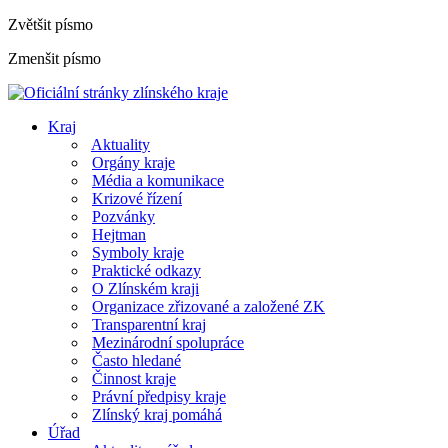
Zvětšit písmo
Zmenšit písmo
Kraj
Aktuality
Orgány kraje
Média a komunikace
Krizové řízení
Pozvánky
Hejtman
Symboly kraje
Praktické odkazy
O Zlínském kraji
Organizace zřizované a založené ZK
Transparentní kraj
Mezinárodní spolupráce
Často hledané
Činnost kraje
Právní předpisy kraje
Zlínský kraj pomáhá
Úřad