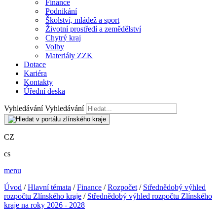
Finance
Podnikání
Školství, mládež a sport
Životní prostředí a zemědělství
Chytrý kraj
Volby
Materiály ZZK
Dotace
Kariéra
Kontakty
Úřední deska
Vyhledávání
Vyhledávání
CZ
cs
menu
Úvod
/
Hlavní témata
/
Finance
/
Rozpočet
/
Střednědobý výhled
rozpočtu Zlínského kraje
/
Střednědobý výhled rozpočtu Zlínského
kraje na roky 2026 - 2028