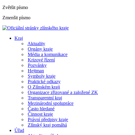
Zvětšit písmo
Zmenšit písmo
Kraj
Aktuality
Orgány kraje
Média a komunikace
Krizové řízení
Pozvánky
Hejtman
Symboly kraje
Praktické odkazy
O Zlínském kraji
Organizace zřizované a založené ZK
Transparentní kraj
Mezinárodní spolupráce
Často hledané
Činnost kraje
Právní předpisy kraje
Zlínský kraj pomáhá
Úřad