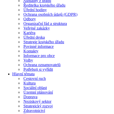
Aktuality z úřadu
Ředitelka krajského úřadu
Úřední hodiny
Ochrana osobních údajů (GDPR)
Odbory
Organizační řád a struktura
Veřejné zakázky
Kariéra
Úřední deska
Strategie krajského úřadu
Povinné informace
Kontakty
Informace pro obce
Volby
Ochrana oznamovatelů
Potřebuji si vyřídit
Hlavní témata
Cestovní ruch
Kultura
Sociální oblast
Územní plánování
Doprava
Neziskový sektor
Strategický rozvoj
Zdravotnictví