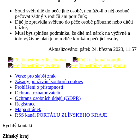
Soud svěří dítě do péče jiné osobě, nemůže-li o něj osobně
pečovat žádný z rodičů ani poručník;
Dítě je zpravidla svěřeno do péče osobě příbuzné nebo dítěti
blízké;
Musí být splněna podmínka, že dítě má nárok na výživné a
toto výživné platí jeho rodiče k rukám pečující osoby.
Aktualizováno:
pátek 24. března 2023, 11:57
Verze pro slabší zrak
Zásady používání souborů cookies
Prohlášení o přístupnosti
Ochrana oznamovatelů
Ochrana osobních údajů (GDPR)
Registrace
Mapa stránek
RSS kanál PORTÁLU ZLÍNSKÉHO KRAJE
Rychlý kontakt
Zlínský kraj