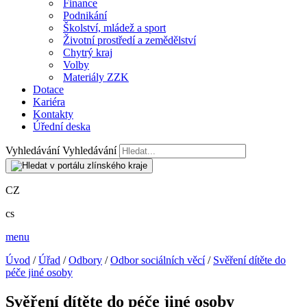
Finance
Podnikání
Školství, mládež a sport
Životní prostředí a zemědělství
Chytrý kraj
Volby
Materiály ZZK
Dotace
Kariéra
Kontakty
Úřední deska
Vyhledávání
Vyhledávání
CZ
cs
menu
Úvod
/
Úřad
/
Odbory
/
Odbor sociálních věcí
/
Svěření dítěte do
péče jiné osoby
Svěření dítěte do péče jiné osoby