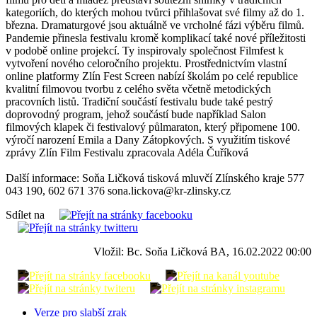
kategoriích, do kterých mohou tvůrci přihlašovat své filmy až do 1.
března. Dramaturgové jsou aktuálně ve vrcholné fázi výběru filmů.
Pandemie přinesla festivalu kromě komplikací také nové příležitosti
v podobě online projekcí. Ty inspirovaly společnost Filmfest k
vytvoření nového celoročního projektu. Prostřednictvím vlastní
online platformy Zlín Fest Screen nabízí školám po celé republice
kvalitní filmovou tvorbu z celého světa včetně metodických
pracovních listů. Tradiční součástí festivalu bude také pestrý
doprovodný program, jehož součástí bude například Salon
filmových klapek či festivalový půlmaraton, který připomene 100.
výročí narození Emila a Dany Zátopkových. S využitím tiskové
zprávy Zlín Film Festivalu zpracovala Adéla Čuříková
Další informace: Soňa Ličková tisková mluvčí Zlínského kraje 577
043 190, 602 671 376 sona.lickova@kr-zlinsky.cz
Sdílet na
Vložil: Bc. Soňa Ličková BA, 16.02.2022 00:00
Verze pro slabší zrak