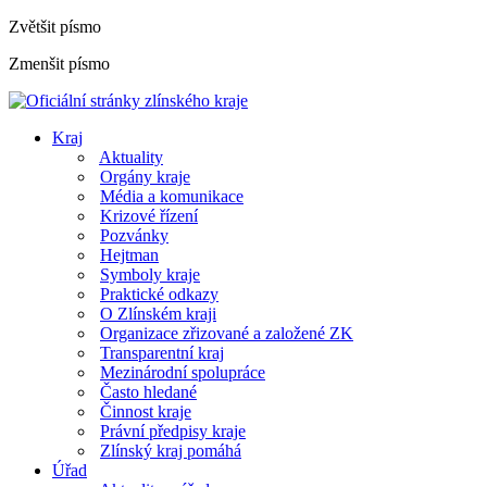
Zvětšit písmo
Zmenšit písmo
Kraj
Aktuality
Orgány kraje
Média a komunikace
Krizové řízení
Pozvánky
Hejtman
Symboly kraje
Praktické odkazy
O Zlínském kraji
Organizace zřizované a založené ZK
Transparentní kraj
Mezinárodní spolupráce
Často hledané
Činnost kraje
Právní předpisy kraje
Zlínský kraj pomáhá
Úřad