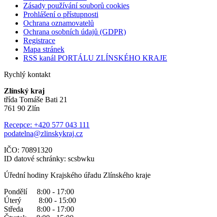
Zásady používání souborů cookies
Prohlášení o přístupnosti
Ochrana oznamovatelů
Ochrana osobních údajů (GDPR)
Registrace
Mapa stránek
RSS kanál PORTÁLU ZLÍNSKÉHO KRAJE
Rychlý kontakt
Zlínský kraj
třída Tomáše Bati 21
761 90 Zlín
Recepce: +420 577 043 111
podatelna@zlinskykraj.cz
IČO: 70891320
ID datové schránky: scsbwku
Úřední hodiny Krajského úřadu Zlínského kraje
Pondělí 8:00 - 17:00
Úterý 8:00 - 15:00
Středa 8:00 - 17:00