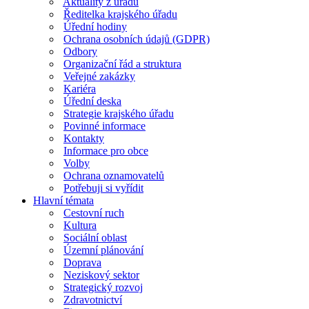
Aktuality z úřadu
Ředitelka krajského úřadu
Úřední hodiny
Ochrana osobních údajů (GDPR)
Odbory
Organizační řád a struktura
Veřejné zakázky
Kariéra
Úřední deska
Strategie krajského úřadu
Povinné informace
Kontakty
Informace pro obce
Volby
Ochrana oznamovatelů
Potřebuji si vyřídit
Hlavní témata
Cestovní ruch
Kultura
Sociální oblast
Územní plánování
Doprava
Neziskový sektor
Strategický rozvoj
Zdravotnictví