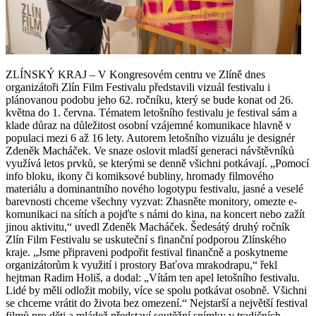
ZLÍNSKÝ KRAJ – V Kongresovém centru ve Zlíně dnes
organizátoři Zlín Film Festivalu představili vizuál festivalu i
plánovanou podobu jeho 62. ročníku, který se bude konat od 26.
května do 1. června. Tématem letošního festivalu je festival sám a
klade důraz na důležitost osobní vzájemné komunikace hlavně v
populaci mezi 6 až 16 lety. Autorem letošního vizuálu je designér
Zdeněk Macháček. Ve snaze oslovit mladší generaci návštěvníků
využívá letos prvků, se kterými se denně všichni potkávají. „Pomocí
info bloku, ikony či komiksové bubliny, hromady filmového
materiálu a dominantního nového logotypu festivalu, jasné a veselé
barevnosti chceme všechny vyzvat: Zhasněte monitory, omezte e-
komunikaci na sítích a pojďte s námi do kina, na koncert nebo zažít
jinou aktivitu,“ uvedl Zdeněk Macháček. Šedesátý druhý ročník
Zlín Film Festivalu se uskuteční s finanční podporou Zlínského
kraje. „Jsme připraveni podpořit festival finančně a poskytneme
organizátorům k využití i prostory Baťova mrakodrapu,“ řekl
hejtman Radim Holiš, a dodal: „Vítám ten apel letošního festivalu.
Lidé by měli odložit mobily, více se spolu potkávat osobně. Všichni
se chceme vrátit do života bez omezení.“ Nejstarší a největší festival
filmů pro děti a mládež představí soutěžní snímky v tradičních