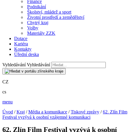
Finance
Podnikání
Školství, mládež a sport
Životní prostředí a zemědělství
Chytrý kraj
Volby
Materiály ZZK
Dotace
Kariéra
Kontakty
Úřední deska
Vyhledávání
Vyhledávání
CZ
cs
menu
Úvod
/
Kraj
/
Média a komunikace
/
Tiskové zprávy
/
62. Zlín Film
Festival vyzývá k osobní vzájemné komunikaci
62. Zlín Film Festival vyzývá k osobní