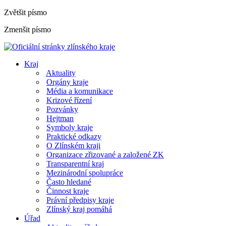
Zvětšit písmo
Zmenšit písmo
Kraj
Aktuality
Orgány kraje
Média a komunikace
Krizové řízení
Pozvánky
Hejtman
Symboly kraje
Praktické odkazy
O Zlínském kraji
Organizace zřizované a založené ZK
Transparentní kraj
Mezinárodní spolupráce
Často hledané
Činnost kraje
Právní předpisy kraje
Zlínský kraj pomáhá
Úřad