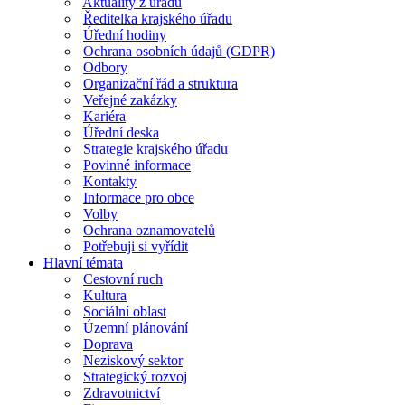
Aktuality z úřadu
Ředitelka krajského úřadu
Úřední hodiny
Ochrana osobních údajů (GDPR)
Odbory
Organizační řád a struktura
Veřejné zakázky
Kariéra
Úřední deska
Strategie krajského úřadu
Povinné informace
Kontakty
Informace pro obce
Volby
Ochrana oznamovatelů
Potřebuji si vyřídit
Hlavní témata
Cestovní ruch
Kultura
Sociální oblast
Územní plánování
Doprava
Neziskový sektor
Strategický rozvoj
Zdravotnictví