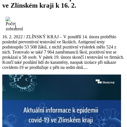
ve Zlínském kraji k 16. 2.
1
16. 2. 2022 / ZLÍNSKÝ KRAJ – V pondělí 14. února proběhlo
poslední preventivní testování ve školách. Antigenní testy
podstoupilo 53 508 žáků, z nichž pozitivní výsledek mělo 524 z
nich. Testovalo se také 7 964 zaměstnanců škol, pozitivní test se
prokázal u 58 osob. V pátek 19. února skončí i testování ve firmách.
Končí také posílání lidí do karantény, naopak izolace při nákaze
covidem-19 se prodlužuje z pěti na sedm dnů....