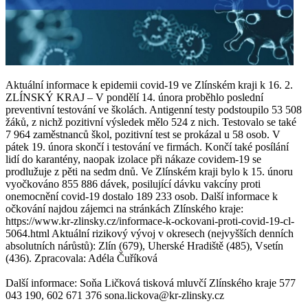
Aktuální informace k epidemii covid-19 ve Zlínském kraji k 16. 2.
ZLÍNSKÝ KRAJ – V pondělí 14. února proběhlo poslední
preventivní testování ve školách. Antigenní testy podstoupilo 53 508
žáků, z nichž pozitivní výsledek mělo 524 z nich. Testovalo se také
7 964 zaměstnanců škol, pozitivní test se prokázal u 58 osob. V
pátek 19. února skončí i testování ve firmách. Končí také posílání
lidí do karantény, naopak izolace při nákaze covidem-19 se
prodlužuje z pěti na sedm dnů. Ve Zlínském kraji bylo k 15. únoru
vyočkováno 855 886 dávek, posilující dávku vakcíny proti
onemocnění covid-19 dostalo 189 233 osob. Další informace k
očkování najdou zájemci na stránkách Zlínského kraje:
https://www.kr-zlinsky.cz/informace-k-ockovani-proti-covid-19-cl-
5064.html Aktuální rizikový vývoj v okresech (nejvyšších denních
absolutních nárůstů): Zlín (679), Uherské Hradiště (485), Vsetín
(436). Zpracovala: Adéla Čuříková
Další informace: Soňa Ličková tisková mluvčí Zlínského kraje 577
043 190, 602 671 376 sona.lickova@kr-zlinsky.cz