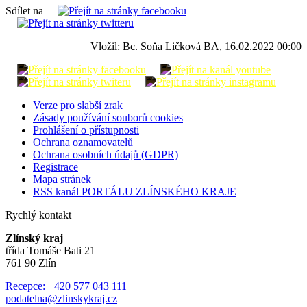
Sdílet na
Vložil: Bc. Soňa Ličková BA, 16.02.2022 00:00
Verze pro slabší zrak
Zásady používání souborů cookies
Prohlášení o přístupnosti
Ochrana oznamovatelů
Ochrana osobních údajů (GDPR)
Registrace
Mapa stránek
RSS kanál PORTÁLU ZLÍNSKÉHO KRAJE
Rychlý kontakt
Zlínský kraj
třída Tomáše Bati 21
761 90 Zlín
Recepce: +420 577 043 111
podatelna@zlinskykraj.cz