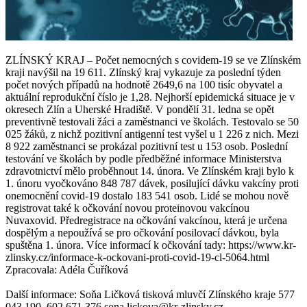
ZLÍNSKÝ KRAJ – Počet nemocných s covidem-19 se ve Zlínském
kraji navýšil na 19 611. Zlínský kraj vykazuje za poslední týden
počet nových případů na hodnotě 2649,6 na 100 tisíc obyvatel a
aktuální reprodukční číslo je 1,28. Nejhorší epidemická situace je v
okresech Zlín a Uherské Hradiště. V pondělí 31. ledna se opět
preventivně testovali žáci a zaměstnanci ve školách. Testovalo se 50
025 žáků, z nichž pozitivní antigenní test vyšel u 1 226 z nich. Mezi
8 922 zaměstnanci se prokázal pozitivní test u 153 osob. Poslední
testování ve školách by podle předběžné informace Ministerstva
zdravotnictví mělo proběhnout 14. února. Ve Zlínském kraji bylo k
1. únoru vyočkováno 848 787 dávek, posilující dávku vakcíny proti
onemocnění covid-19 dostalo 183 541 osob. Lidé se mohou nově
registrovat také k očkování novou proteinovou vakcínou
Nuvaxovid. Předregistrace na očkování vakcínou, která je určena
dospělým a nepoužívá se pro očkování posilovací dávkou, byla
spuštěna 1. února. Více informací k očkování tady: https://www.kr-
zlinsky.cz/informace-k-ockovani-proti-covid-19-cl-5064.html
Zpracovala: Adéla Čuříková
Další informace: Soňa Ličková tisková mluvčí Zlínského kraje 577
043 190, 602 671 376 sona.lickova@kr-zlinsky.cz