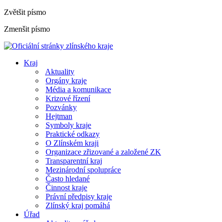
Zvětšit písmo
Zmenšit písmo
Kraj
Aktuality
Orgány kraje
Média a komunikace
Krizové řízení
Pozvánky
Hejtman
Symboly kraje
Praktické odkazy
O Zlínském kraji
Organizace zřizované a založené ZK
Transparentní kraj
Mezinárodní spolupráce
Často hledané
Činnost kraje
Právní předpisy kraje
Zlínský kraj pomáhá
Úřad