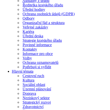
Aktuality z úřadu
Ředitelka krajského úřadu
Úřední hodiny
Ochrana osobních údajů (GDPR)
Odbory
Organizační řád a struktura
Veřejné zakázky
Kariéra
Úřední deska
Strategie krajského úřadu
Povinné informace
Kontakty
Informace pro obce
Volby
Ochrana oznamovatelů
Potřebuji si vyřídit
Hlavní témata
Cestovní ruch
Kultura
Sociální oblast
Územní plánování
Doprava
Neziskový sektor
Strategický rozvoj
Zdravotnictví