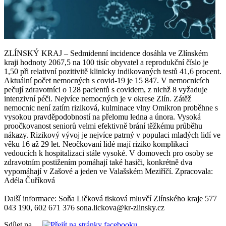
ZLÍNSKÝ KRAJ – Sedmidenní incidence dosáhla ve Zlínském
kraji hodnoty 2067,5 na 100 tisíc obyvatel a reprodukční číslo je
1,50 při relativní pozitivitě klinicky indikovaných testů 41,6 procent.
Aktuální počet nemocných s covid-19 je 15 847. V nemocnicích
pečují zdravotníci o 128 pacientů s covidem, z nichž 8 vyžaduje
intenzivní péči. Nejvíce nemocných je v okrese Zlín. Zátěž
nemocnic není zatím riziková, kulminace vlny Omikron proběhne s
vysokou pravděpodobností na přelomu ledna a února. Vysoká
proočkovanost seniorů velmi efektivně brání těžkému průběhu
nákazy. Rizikový vývoj je nejvíce patrný v populaci mladých lidí ve
věku 16 až 29 let. Neočkovaní lidé mají riziko komplikací
vedoucích k hospitalizaci stále vysoké. V domovech pro osoby se
zdravotním postižením pomáhají také hasiči, konkrétně dva
vypomáhají v Zašové a jeden ve Valašském Meziříčí. Zpracovala:
Adéla Čuříková
Další informace: Soňa Ličková tisková mluvčí Zlínského kraje 577
043 190, 602 671 376 sona.lickova@kr-zlinsky.cz
Sdílet na