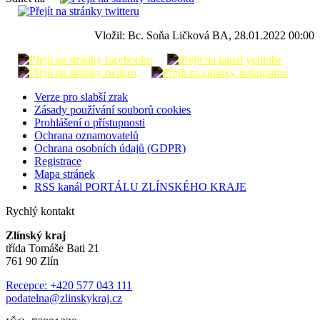
Vložil: Bc. Soňa Ličková BA, 28.01.2022 00:00
Verze pro slabší zrak
Zásady používání souborů cookies
Prohlášení o přístupnosti
Ochrana oznamovatelů
Ochrana osobních údajů (GDPR)
Registrace
Mapa stránek
RSS kanál PORTÁLU ZLÍNSKÉHO KRAJE
Rychlý kontakt
Zlínský kraj
třída Tomáše Bati 21
761 90 Zlín
Recepce: +420 577 043 111
podatelna@zlinskykraj.cz