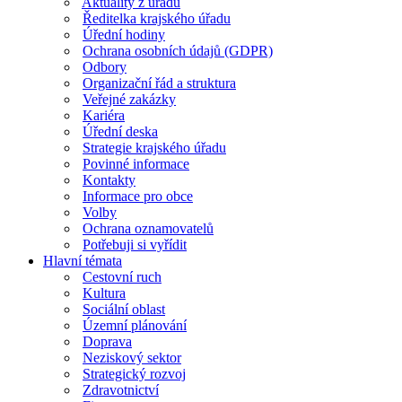
Aktuality z úřadu
Ředitelka krajského úřadu
Úřední hodiny
Ochrana osobních údajů (GDPR)
Odbory
Organizační řád a struktura
Veřejné zakázky
Kariéra
Úřední deska
Strategie krajského úřadu
Povinné informace
Kontakty
Informace pro obce
Volby
Ochrana oznamovatelů
Potřebuji si vyřídit
Hlavní témata
Cestovní ruch
Kultura
Sociální oblast
Územní plánování
Doprava
Neziskový sektor
Strategický rozvoj
Zdravotnictví