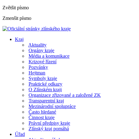
Zvětšit písmo
Zmenšit písmo
Kraj
Aktuality
Orgány kraje
Média a komunikace
Krizové řízení
Pozvánky
Hejtman
Symboly kraje
Praktické odkazy
O Zlínském kraji
Organizace zřizované a založené ZK
Transparentní kraj
Mezinárodní spolupráce
Často hledané
Činnost kraje
Právní předpisy kraje
Zlínský kraj pomáhá
Úřad