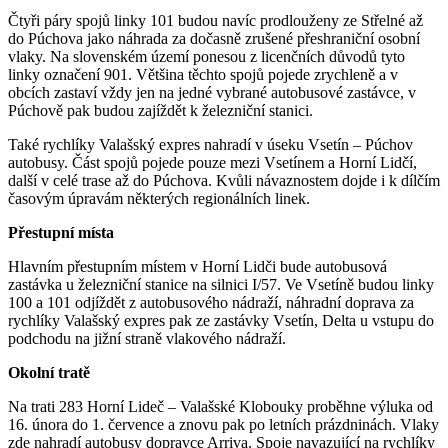
Čtyři páry spojů linky 101 budou navíc prodlouženy ze Střelné až
do Púchova jako náhrada za dočasně zrušené přeshraniční osobní
vlaky. Na slovenském území ponesou z licenčních důvodů tyto
linky označení 901. Většina těchto spojů pojede zrychleně a v
obcích zastaví vždy jen na jedné vybrané autobusové zastávce, v
Púchově pak budou zajíždět k železniční stanici.
Také rychlíky Valašský expres nahradí v úseku Vsetín – Púchov
autobusy. Část spojů pojede pouze mezi Vsetínem a Horní Lidčí,
další v celé trase až do Púchova. Kvůli návaznostem dojde i k dílčím
časovým úpravám některých regionálních linek.
Přestupní místa
Hlavním přestupním místem v Horní Lidči bude autobusová
zastávka u železniční stanice na silnici I/57. Ve Vsetíně budou linky
100 a 101 odjíždět z autobusového nádraží, náhradní doprava za
rychlíky Valašský expres pak ze zastávky Vsetín, Delta u vstupu do
podchodu na jižní straně vlakového nádraží.
Okolní tratě
Na trati 283 Horní Lideč – Valašské Klobouky proběhne výluka od
16. února do 1. července a znovu pak po letních prázdninách. Vlaky
zde nahradí autobusy dopravce Arriva. Spoje navazující na rychlíky