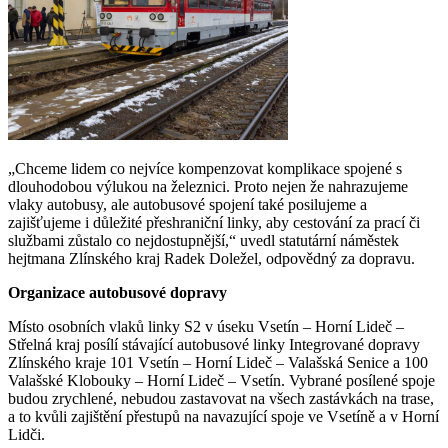
„Chceme lidem co nejvíce kompenzovat komplikace spojené s
dlouhodobou výlukou na železnici. Proto nejen že nahrazujeme
vlaky autobusy, ale autobusové spojení také posilujeme a
zajišťujeme i důležité přeshraniční linky, aby cestování za prací či
službami zůstalo co nejdostupnější,“ uvedl statutární náměstek
hejtmana Zlínského kraj Radek Doležel, odpovědný za dopravu.
Organizace autobusové dopravy
Místo osobních vlaků linky S2 v úseku Vsetín – Horní Lideč –
Střelná kraj posílí stávající autobusové linky Integrované dopravy
Zlínského kraje 101 Vsetín – Horní Lideč – Valašská Senice a 100
Valašské Klobouky – Horní Lideč – Vsetín. Vybrané posílené spoje
budou zrychlené, nebudou zastavovat na všech zastávkách na trase,
a to kvůli zajištění přestupů na navazující spoje ve Vsetíně a v Horní
Lidči.