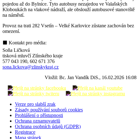
pojedou až do Bylnice. Tyto autobusy nezajedou ve Valašských
Kloboukách na vlakové nádraží, ale obslouží autobusové stanoviště
na náměstí.
Provoz na trati 282 Vsetín – Velké Karlovice zůstane zachován bez
omezení.
⬛ Kontakt pro média:
Soňa Ličková
tisková mluvčí Zlínského kraje
577 043 190, 602 671 376
sona.lickova@zlinskykraj.cz
Vložil: Bc. Jan Vandík DiS., 16.02.2026 16:08
Verze pro slabší zrak
Zásady používání souborů cookies
Prohlášení o přístupnosti
Ochrana oznamovatelů
Ochrana osobních údajů (GDPR)
Registrace
Mapa stránek