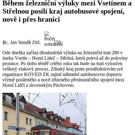
Během železniční výluky mezi Vsetínem a
Střelnou posílí kraj autobusové spojení,
nově i přes hranici
Bc. Jan Vandík DiS.
159
Ode dneška začíná dlouhodobá výluka na železniční trati 280 v
úseku Vsetín – Horní Lideč – Střelná, která potrvá až do poloviny
prosince. Po dobu téměř celého roku tak bude na trati vyloučen
veškerý vlakový provoz. Zlínský kraj proto prostřednictvím své
organizace KOVED ZK zajistí náhradní autobusovou dopravu
včetně posíleného a nově zřízeného přeshraničního spojení mezi
Horní Lidčí a slovenským Púchovem.