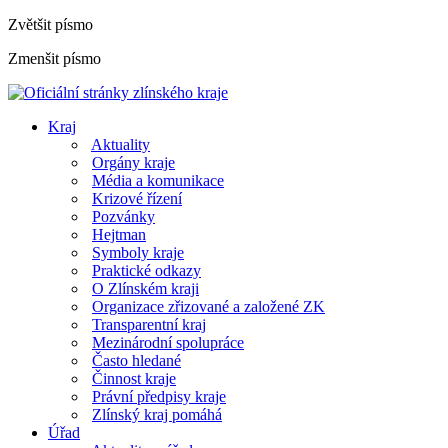
Zvětšit písmo
Zmenšit písmo
Kraj
Aktuality
Orgány kraje
Média a komunikace
Krizové řízení
Pozvánky
Hejtman
Symboly kraje
Praktické odkazy
O Zlínském kraji
Organizace zřizované a založené ZK
Transparentní kraj
Mezinárodní spolupráce
Často hledané
Činnost kraje
Právní předpisy kraje
Zlínský kraj pomáhá
Úřad