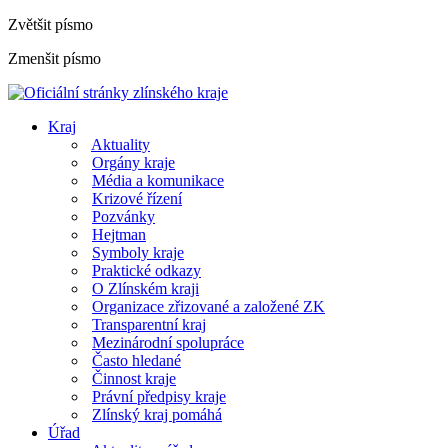
Zvětšit písmo
Zmenšit písmo
Kraj
Aktuality
Orgány kraje
Média a komunikace
Krizové řízení
Pozvánky
Hejtman
Symboly kraje
Praktické odkazy
O Zlínském kraji
Organizace zřizované a založené ZK
Transparentní kraj
Mezinárodní spolupráce
Často hledané
Činnost kraje
Právní předpisy kraje
Zlínský kraj pomáhá
Úřad