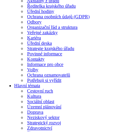
Aktuality z úřadu
Ředitelka krajského úřadu
Úřední hodiny
Ochrana osobních údajů (GDPR)
Odbory
Organizační řád a struktura
Veřejné zakázky
Kariéra
Úřední deska
Strategie krajského úřadu
Povinné informace
Kontakty
Informace pro obce
Volby
Ochrana oznamovatelů
Potřebuji si vyřídit
Hlavní témata
Cestovní ruch
Kultura
Sociální oblast
Územní plánování
Doprava
Neziskový sektor
Strategický rozvoj
Zdravotnictví