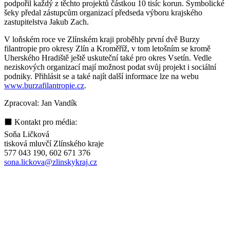
podpořil každý z těchto projektů částkou 10 tisíc korun. Symbolické
šeky předal zástupcům organizací předseda výboru krajského
zastupitelstva Jakub Zach.
V loňském roce ve Zlínském kraji proběhly první dvě Burzy
filantropie pro okresy Zlín a Kroměříž, v tom letošním se kromě
Uherského Hradiště ještě uskuteční také pro okres Vsetín. Vedle
neziskových organizací mají možnost podat svůj projekt i sociální
podniky. Přihlásit se a také najít další informace lze na webu
www.burzafilantropie.cz
.
Zpracoval: Jan Vandík
⬛ Kontakt pro média:
Soňa Ličková
tisková mluvčí Zlínského kraje
577 043 190, 602 671 376
sona.lickova@zlinskykraj.cz