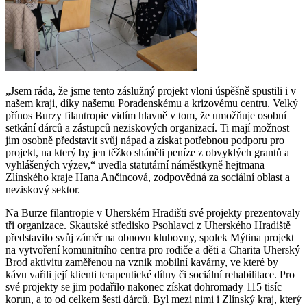
„Jsem ráda, že jsme tento záslužný projekt vloni úspěšně spustili i v
našem kraji, díky našemu Poradenskému a krizovému centru. Velký
přínos Burzy filantropie vidím hlavně v tom, že umožňuje osobní
setkání dárců a zástupců neziskových organizací. Ti mají možnost
jim osobně představit svůj nápad a získat potřebnou podporu pro
projekt, na který by jen těžko sháněli peníze z obvyklých grantů a
vyhlášených výzev,“ uvedla statutární náměstkyně hejtmana
Zlínského kraje Hana Ančincová, zodpovědná za sociální oblast a
neziskový sektor.
Na Burze filantropie v Uherském Hradišti své projekty prezentovaly
tři organizace. Skautské středisko Psohlavci z Uherského Hradiště
představilo svůj záměr na obnovu klubovny, spolek Mýtina projekt
na vytvoření komunitního centra pro rodiče a děti a Charita Uherský
Brod aktivitu zaměřenou na vznik mobilní kavárny, ve které by
kávu vařili její klienti terapeutické dílny či sociální rehabilitace. Pro
své projekty se jim podařilo nakonec získat dohromady 115 tisíc
korun, a to od celkem šesti dárců. Byl mezi nimi i Zlínský kraj, který