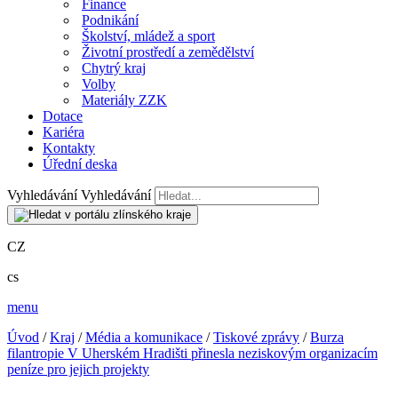
Finance
Podnikání
Školství, mládež a sport
Životní prostředí a zemědělství
Chytrý kraj
Volby
Materiály ZZK
Dotace
Kariéra
Kontakty
Úřední deska
Vyhledávání
Vyhledávání
CZ
cs
menu
Úvod
/
Kraj
/
Média a komunikace
/
Tiskové zprávy
/
Burza
filantropie V Uherském Hradišti přinesla neziskovým organizacím
peníze pro jejich projekty