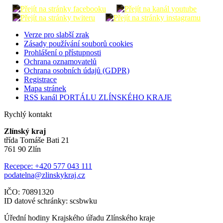
Verze pro slabší zrak
Zásady používání souborů cookies
Prohlášení o přístupnosti
Ochrana oznamovatelů
Ochrana osobních údajů (GDPR)
Registrace
Mapa stránek
RSS kanál PORTÁLU ZLÍNSKÉHO KRAJE
Rychlý kontakt
Zlínský kraj
třída Tomáše Bati 21
761 90 Zlín
Recepce: +420 577 043 111
podatelna@zlinskykraj.cz
IČO: 70891320
ID datové schránky: scsbwku
Úřední hodiny Krajského úřadu Zlínského kraje