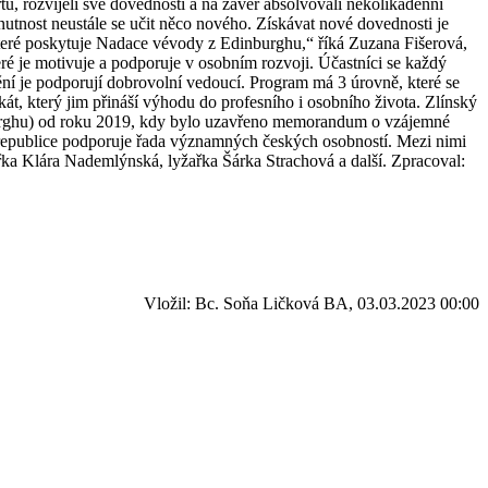
u, rozvíjeli své dovednosti a na závěr absolvovali několikadenní
nutnost neustále se učit něco nového. Získávat nové dovednosti je
y, které poskytuje Nadace vévody z Edinburghu,“ říká Zuzana Fišerová,
eré je motivuje a podporuje v osobním rozvoji. Účastníci se každý
lnění je podporují dobrovolní vedoucí. Program má 3 úrovně, které se
ikát, který jim přináší výhodu do profesního i osobního života. Zlínský
burghu) od roku 2019, kdy bylo uzavřeno memorandum o vzájemné
é republice podporuje řada významných českých osobností. Mezi nimi
ka Klára Nademlýnská, lyžařka Šárka Strachová a další. Zpracoval:
Vložil: Bc. Soňa Ličková BA, 03.03.2023 00:00