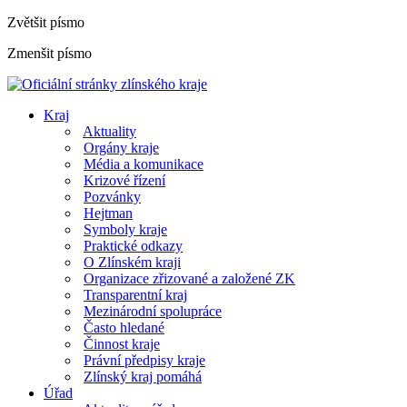
Zvětšit písmo
Zmenšit písmo
Kraj
Aktuality
Orgány kraje
Média a komunikace
Krizové řízení
Pozvánky
Hejtman
Symboly kraje
Praktické odkazy
O Zlínském kraji
Organizace zřizované a založené ZK
Transparentní kraj
Mezinárodní spolupráce
Často hledané
Činnost kraje
Právní předpisy kraje
Zlínský kraj pomáhá
Úřad