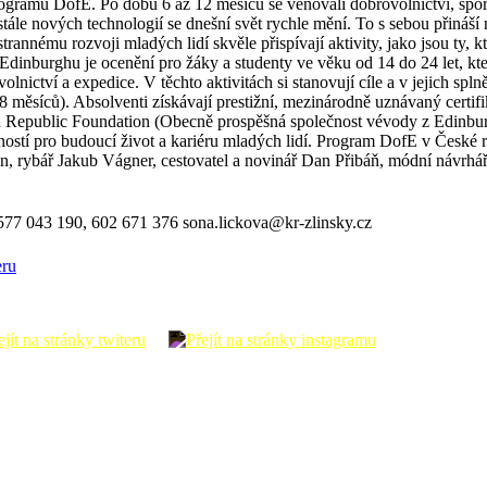
programu DofE. Po dobu 6 až 12 měsíců se věnovali dobrovolnictví, sport
tále nových technologií se dnešní svět rychle mění. To s sebou přináší 
estrannému rozvoji mladých lidí skvěle přispívají aktivity, jako jsou t
 Edinburghu je ocenění pro žáky a studenty ve věku od 14 do 24 let, kt
lnictví a expedice. V těchto aktivitách si stanovují cíle a v jejich sp
(18 měsíců). Absolventi získávají prestižní, mezinárodně uznávaný certif
ch Republic Foundation (Obecně prospěšná společnost vévody z Edin
dností pro budoucí život a kariéru mladých lidí. Program DofE v Česk
, rybář Jakub Vágner, cestovatel a novinář Dan Přibáň, módní návrhář
577 043 190, 602 671 376 sona.lickova@kr-zlinsky.cz