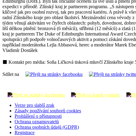
Edinburghu (DofE). Byli tak oficiálně oceněni za své úsilí a plnění 
expedici v přírodě. Zlínský kraj je partnerem programu. „S nástupem s
klíčové jak pro osobní rozvoj, tak pro pracovní kariéru. A právě k vš
radní Zlínského kraje pro oblast školství. Mezinárodní cena vévody z
týden věnují aktivitám ve čtyřech oblastech: pohyb, dovednost, dobrovo
liší délkou plnění: bronzová (6 měsíců), stříbrná (12 měsíců) a zlatá 
kraj je partnerem The Duke of Edinburghs International Award Cze
spolupráci při podpoře volnočasových aktivit a pomoci získání dove
například moderátorka Lejla Abbasová, herec a moderátor Marek Eben
Vladimír Dostálek
⬛ Kontakt pro média: Soňa Ličková tisková mluvčí Zlínského kraje 
Sdílet na
Verze pro slabší zrak
Zásady používání souborů cookies
Prohlášení o přístupnosti
Ochrana oznamovatelů
Ochrana osobních údajů (GDPR)
Registrace