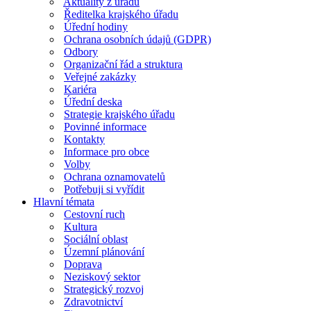
Aktuality z úřadu
Ředitelka krajského úřadu
Úřední hodiny
Ochrana osobních údajů (GDPR)
Odbory
Organizační řád a struktura
Veřejné zakázky
Kariéra
Úřední deska
Strategie krajského úřadu
Povinné informace
Kontakty
Informace pro obce
Volby
Ochrana oznamovatelů
Potřebuji si vyřídit
Hlavní témata
Cestovní ruch
Kultura
Sociální oblast
Územní plánování
Doprava
Neziskový sektor
Strategický rozvoj
Zdravotnictví