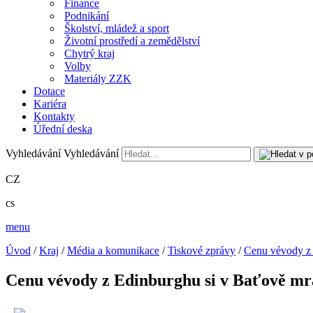
Finance
Podnikání
Školství, mládež a sport
Životní prostředí a zemědělství
Chytrý kraj
Volby
Materiály ZZK
Dotace
Kariéra
Kontakty
Úřední deska
Vyhledávání
Vyhledávání
CZ
cs
menu
Úvod
/
Kraj
/
Média a komunikace
/
Tiskové zprávy
/
Cenu vévody z 
Cenu vévody z Edinburghu si v Baťově mr