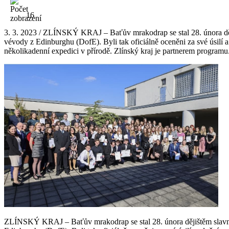
16
3. 3. 2023 / ZLÍNSKÝ KRAJ – Baťův mrakodrap se stal 28. února dějiš
vévody z Edinburghu (DofE). Byli tak oficiálně oceněni za své úsilí 
několikadenní expedici v přírodě. Zlínský kraj je partnerem programu.
ZLÍNSKÝ KRAJ – Baťův mrakodrap se stal 28. února dějištěm slavnostn