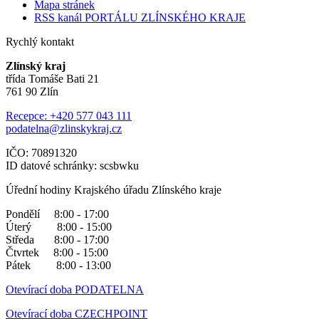
Mapa stránek
RSS kanál PORTÁLU ZLÍNSKÉHO KRAJE
Rychlý kontakt
Zlínský kraj
třída Tomáše Bati 21
761 90 Zlín
Recepce: +420 577 043 111
podatelna@zlinskykraj.cz
IČO: 70891320
ID datové schránky: scsbwku
Úřední hodiny Krajského úřadu Zlínského kraje
Pondělí 8:00 - 17:00
Úterý 8:00 - 15:00
Středa 8:00 - 17:00
Čtvrtek 8:00 - 15:00
Pátek 8:00 - 13:00
Otevírací doba PODATELNA
Otevírací doba CZECHPOINT