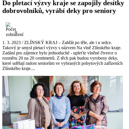
Do pletací výzvy kraje se zapojily desítky
dobrovolníků, vyrábí deky pro seniory
9
1. 3. 2023 / ZLÍNSKÝ KRAJ – Zahřát po těle, ale i u srdce.
Takový je smysl pletací výzvy s názvem Na vlně Zlínského kraje.
Zadání pro zájemce bylo jednoduché - upleťte vlněné čtverce o
rozměru 20 na 20 centimetrů. Z těch pak budou vyrobeny deky,
které udělají radost seniorům ve vybraných pobytových zařízeních
Zlínského kraje....