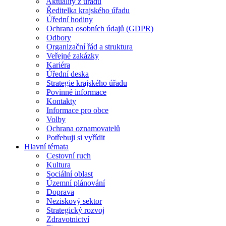
Aktuality z úřadu
Ředitelka krajského úřadu
Úřední hodiny
Ochrana osobních údajů (GDPR)
Odbory
Organizační řád a struktura
Veřejné zakázky
Kariéra
Úřední deska
Strategie krajského úřadu
Povinné informace
Kontakty
Informace pro obce
Volby
Ochrana oznamovatelů
Potřebuji si vyřídit
Hlavní témata
Cestovní ruch
Kultura
Sociální oblast
Územní plánování
Doprava
Neziskový sektor
Strategický rozvoj
Zdravotnictví