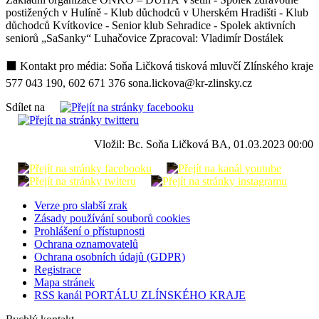
postižených v Hulíně - Klub důchodců v Uherském Hradišti - Klub
důchodců Kvítkovice - Senior klub Sehradice - Spolek aktivních
seniorů „SaSanky“ Luhačovice Zpracoval: Vladimír Dostálek
⬛ Kontakt pro média: Soňa Ličková tisková mluvčí Zlínského kraje
577 043 190, 602 671 376 sona.lickova@kr-zlinsky.cz
Sdílet na
Vložil: Bc. Soňa Ličková BA, 01.03.2023 00:00
Verze pro slabší zrak
Zásady používání souborů cookies
Prohlášení o přístupnosti
Ochrana oznamovatelů
Ochrana osobních údajů (GDPR)
Registrace
Mapa stránek
RSS kanál PORTÁLU ZLÍNSKÉHO KRAJE