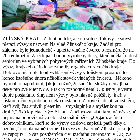
ZLÍNSKÝ KRAJ – Zahřát po těle, ale i u srdce. Takový je smysl
pletací výzvy s názvem Na vlně Zlínského kraje. Zadání pro
zájemce bylo jednoduché - upleťte vlněné čtverce o rozměru 20 na
20 centimetrů. Z těch pak budou vyrobeny deky, které udělají radost
seniorům ve vybraných pobytových zařízeních Zlínského kraje. Do
výzvy krajského úřadu se zapojily organizace z celého kraje.
Dobrovolníci upletli od vyhlášení výzvy v loňském prosinci do
konce letošního února několik stovek vlněných čtverců. „Někoho
by mohlo napadnout, jak je možné, že sociální služby nemají na
deky pro své klienty? Ale tak to rozhodně není. O klienty je velmi
dobře postaráno. Smyslem výzvy bylo hlavně potěšit ty, kteří s
láskou ručně vyrobenou deku dostanou. Zároveň udělat radost těm,
kteří svůj čas strávili pletením – smysluplně a s myšlenkou na
druhé,“ říká k pletací výzvě Hana Ančincová, statutární náměstkyně
hejtmana odpovědná za oblast sociální péče. „Organizacím a
dobrovolníkům, kteří se do výzvy doslova zapletli, patří díky a
uznání,“ dodala náměstkyně. Do výzvy „Na vlně Zlínského kraje“
se zapojily: - Svaz postižených civilizačními chorobami v ČR, z.s. –
Základní organizace ONKO – DUHA Vsetín - Spolek zdravotně