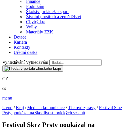
Finance
Podnikání
Školství, mládež a sport
Životní prostředí a zemědělství
Chytrý kraj
Volby
Materiály ZZK
Dotace
Kariéra
Kontakty
Úřední deska
Vyhledávání
Vyhledávání
CZ
cs
menu
Úvod
/
Kraj
/
Média a komunikace
/
Tiskové zprávy
/
Festival Skrz
Prsty poukázal na škodlivost toxických vztahů
Festival Skrz Prsty poukázal na