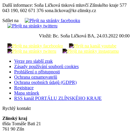
Další informace: Soňa Ličková tisková mluvčí Zlínského kraje 577
043 190, 602 671 376 sona.lickova@kr-zlinsky.cz
Sdílet na
Vložil: Bc. Soňa Ličková BA, 24.03.2022 00:00
Verze pro slabší zrak
Zásady používání souborů cookies
Prohlášení o přístupnosti
Ochrana oznamovatelů
Ochrana osobních údajů (GDPR)
Registrace
Mapa stránek
RSS kanál PORTÁLU ZLÍNSKÉHO KRAJE
Rychlý kontakt
Zlínský kraj
třída Tomáše Bati 21
761 90 Zlín