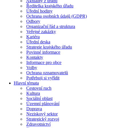
Aktuality z úřadu
Ředitelka krajského úřadu
Úřední hodiny
Ochrana osobních údajů (GDPR)
Odbory
Organizační řád a struktura
Veřejné zakázky
Kariéra
Úřední deska
Strategie krajského úřadu
Povinné informace
Kontakty
Informace pro obce
Volby
Ochrana oznamovatelů
Potřebuji si vyřídit
Hlavní témata
Cestovní ruch
Kultura
Sociální oblast
Územní plánování
Doprava
Neziskový sektor
Strategický rozvoj
Zdravotnictví