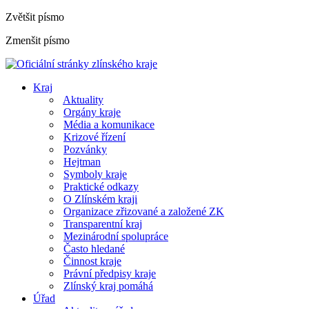
Zvětšit písmo
Zmenšit písmo
Kraj
Aktuality
Orgány kraje
Média a komunikace
Krizové řízení
Pozvánky
Hejtman
Symboly kraje
Praktické odkazy
O Zlínském kraji
Organizace zřizované a založené ZK
Transparentní kraj
Mezinárodní spolupráce
Často hledané
Činnost kraje
Právní předpisy kraje
Zlínský kraj pomáhá
Úřad