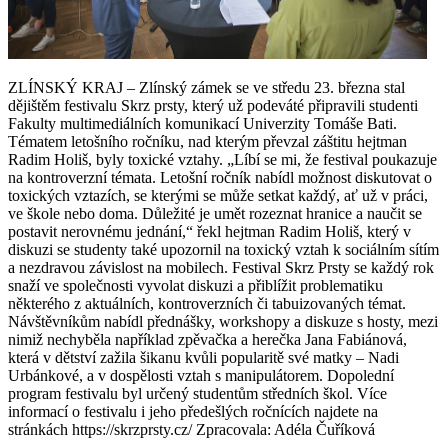
ZLÍNSKÝ KRAJ – Zlínský zámek se ve středu 23. března stal
dějištěm festivalu Skrz prsty, který už podeváté připravili studenti
Fakulty multimediálních komunikací Univerzity Tomáše Bati.
Tématem letošního ročníku, nad kterým převzal záštitu hejtman
Radim Holiš, byly toxické vztahy. „Líbí se mi, že festival poukazuje
na kontroverzní témata. Letošní ročník nabídl možnost diskutovat o
toxických vztazích, se kterými se může setkat každý, ať už v práci,
ve škole nebo doma. Důležité je umět rozeznat hranice a naučit se
postavit nerovnému jednání,“ řekl hejtman Radim Holiš, který v
diskuzi se studenty také upozornil na toxický vztah k sociálním sítím
a nezdravou závislost na mobilech. Festival Skrz Prsty se každý rok
snaží ve společnosti vyvolat diskuzi a přiblížit problematiku
některého z aktuálních, kontroverzních či tabuizovaných témat.
Návštěvníkům nabídl přednášky, workshopy a diskuze s hosty, mezi
nimiž nechyběla například zpěvačka a herečka Jana Fabiánová,
která v dětství zažila šikanu kvůli popularitě své matky –⁠ Nadi
Urbánkové, a v dospělosti vztah s manipulátorem. Dopolední
program festivalu byl určený studentům středních škol. Více
informací o festivalu i jeho předešlých ročnících najdete na
stránkách https://skrzprsty.cz/ Zpracovala: Adéla Čuříková