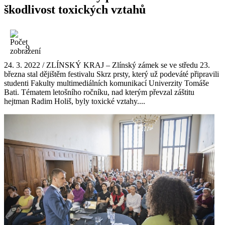
škodlivost toxických vztahů
9
24. 3. 2022 / ZLÍNSKÝ KRAJ – Zlínský zámek se ve středu 23.
března stal dějištěm festivalu Skrz prsty, který už podeváté připravili
studenti Fakulty multimediálních komunikací Univerzity Tomáše
Bati. Tématem letošního ročníku, nad kterým převzal záštitu
hejtman Radim Holiš, byly toxické vztahy....