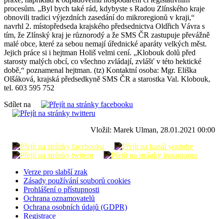
procesům. „Byl bych také rád, kdybyste s Radou Zlínského kraje
obnovili tradici výjezdních zasedání do mikroregionů v kraji,“
navrhl 2. místopředseda krajského předsednictva Oldřich Vávra s
tím, že Zlínský kraj je různorodý a že SMS ČR zastupuje převážně
malé obce, které za sebou nemají úřednické aparáty velkých měst.
Jejich práce si i hejtman Holiš velmi cení. „Klobouk dolů před
starosty malých obcí, co všechno zvládají, zvlášť v této hektické
době,“ poznamenal hejtman. (tz) Kontaktní osoba: Mgr. Eliška
Olšáková, krajská předsedkyně SMS ČR a starostka Val. Klobouk,
tel. 603 595 752
Sdílet na
Vložil: Marek Ulman, 28.01.2021 00:00
Verze pro slabší zrak
Zásady používání souborů cookies
Prohlášení o přístupnosti
Ochrana oznamovatelů
Ochrana osobních údajů (GDPR)
Registrace