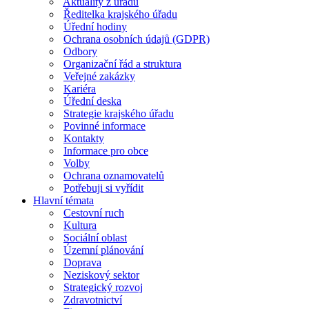
Aktuality z úřadu
Ředitelka krajského úřadu
Úřední hodiny
Ochrana osobních údajů (GDPR)
Odbory
Organizační řád a struktura
Veřejné zakázky
Kariéra
Úřední deska
Strategie krajského úřadu
Povinné informace
Kontakty
Informace pro obce
Volby
Ochrana oznamovatelů
Potřebuji si vyřídit
Hlavní témata
Cestovní ruch
Kultura
Sociální oblast
Územní plánování
Doprava
Neziskový sektor
Strategický rozvoj
Zdravotnictví