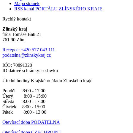
Mapa stránek
RSS kanál PORTÁLU ZLÍNSKÉHO KRAJE
Rychlý kontakt
Zlínský kraj
třída Tomáše Bati 21
761 90 Zlín
Recepce: +420 577 043 111
podatelna@zlinskykraj.cz
IČO: 70891320
ID datové schránky: scsbwku
Úřední hodiny Krajského úřadu Zlínského kraje
Pondělí 8:00 - 17:00
Úterý 8:00 - 15:00
Středa 8:00 - 17:00
Čtvrtek 8:00 - 15:00
Pátek 8:00 - 13:00
Otevírací doba PODATELNA
Otevírací doba CZECHPOINT