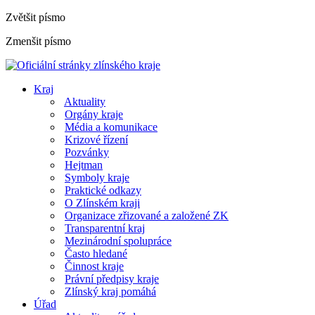
Zvětšit písmo
Zmenšit písmo
Kraj
Aktuality
Orgány kraje
Média a komunikace
Krizové řízení
Pozvánky
Hejtman
Symboly kraje
Praktické odkazy
O Zlínském kraji
Organizace zřizované a založené ZK
Transparentní kraj
Mezinárodní spolupráce
Často hledané
Činnost kraje
Právní předpisy kraje
Zlínský kraj pomáhá
Úřad