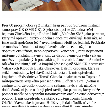
Přes 60 procent obcí ve Zlínském kraji patří do Sdružení místních
samospráv ČR (SMS ČR). S jeho zástupci se 27. ledna sešel
hejtman Zlínského kraje Radim Holiš. „Vnímám SMS jako partnera,
který má opravdu blízko k obcím a obce mu důvěřují. Jsem rád, že
jsme našli společnou řeč,“ uvedl hejtman Holiš po jednání. Probíralo
se množství témat, která trápí hlavně malé obce, ať už jde o
dopravní obslužnost, nebo odpadovou koncepci. „Panu hejtmanovi
můžeme být platní hlavně v tom, že disponujeme opravdu velkým
množstvím praktických poznatků z přímo z obcí. Jsme totiž s nimi v
blízkém kontaktu,“ sdělila krajská předsedkyně SMS ČR a starostka
Valašských Klobouk Eliška Olšáková. Dalšími osobami, které se
setkání zúčastnily, byl slavičínský starosta a 1. místopředseda
krajského předsednictva Tomáš Chmela, a také starosta Tupes a 2.
místopředseda krajského předsednictva Oldřich Vávra. „Velmi si
ceníme toho, že došlo k osobnímu setkání, navíc v tak náročné
době. Ssružení jsme na kraji představili jako partnera, který může
pomoct například s rychlým informováním obcí ohledně očkování,“
podotkl 1. místopředseda krajského sdružení Tomáš Chmela.
Oldřich Vávra také hejtmanu Holišovi předal několik návrhů z
praxe, například k odpadovému hospodaření či legislativním