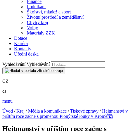
Finance
Podnikání
Školství, mládež a sport
Životní prostředí a zemědělství
Chytrý kraj
Volby
Materiály ZZK
Dotace
Kariéra
Kontakty
Úřední deska
Vyhledávání
Vyhledávání
CZ
cs
menu
Úvod
/
Kraj
/
Média a komunikace
/
Tiskové zprávy
/
Hejtmanství v
příštím roce začne s proměnou Pionýrské louky v Kroměříži
Hejtmanství v příštím roce začne s