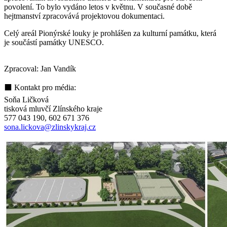
povolení. To bylo vydáno letos v květnu. V současné době
hejtmanství zpracovává projektovou dokumentaci.
Celý areál Pionýrské louky je prohlášen za kulturní památku, která
je součástí památky UNESCO.
Zpracoval: Jan Vandík
⬛ Kontakt pro média:
Soňa Ličková
tisková mluvčí Zlínského kraje
577 043 190, 602 671 376
sona.lickova@zlinskykraj.cz