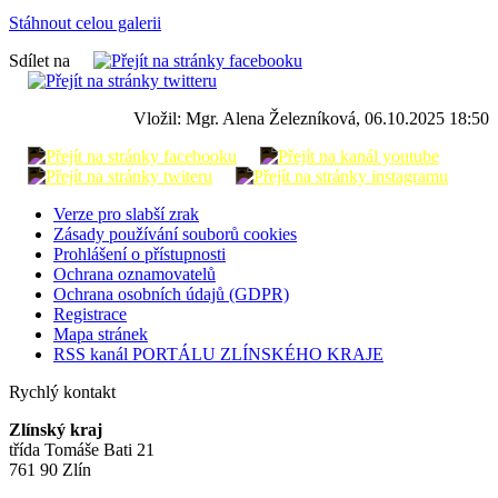
Stáhnout celou galerii
Sdílet na
Vložil: Mgr. Alena Železníková, 06.10.2025 18:50
Verze pro slabší zrak
Zásady používání souborů cookies
Prohlášení o přístupnosti
Ochrana oznamovatelů
Ochrana osobních údajů (GDPR)
Registrace
Mapa stránek
RSS kanál PORTÁLU ZLÍNSKÉHO KRAJE
Rychlý kontakt
Zlínský kraj
třída Tomáše Bati 21
761 90 Zlín