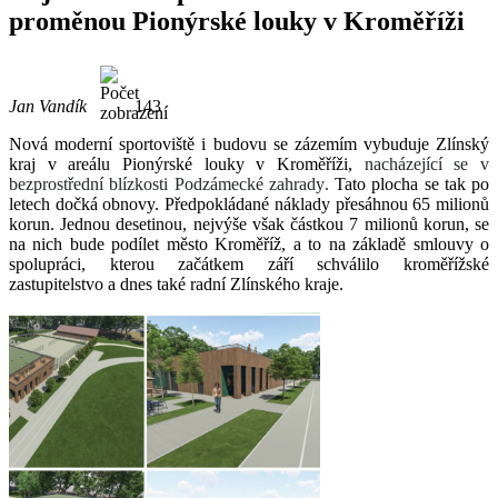
proměnou Pionýrské louky v Kroměříži
Jan Vandík
143
Nová moderní sportoviště i budovu se zázemím vybuduje Zlínský
kraj v areálu Pionýrské louky v Kroměříži,
nacházející se
v
bezprostřední blízkosti Podzámecké zahrady
.
Tato plocha se tak po
letech dočká obnovy. Předpokládané náklady přesáhnou 65 milionů
korun. Jednou desetinou, nejvýše však částkou 7 milionů korun, se
na nich bude podílet město Kroměříž, a to na základě smlouvy o
spolupráci, kterou začátkem září schválilo kroměřížské
zastupitelstvo a dnes také radní Zlínského kraje.