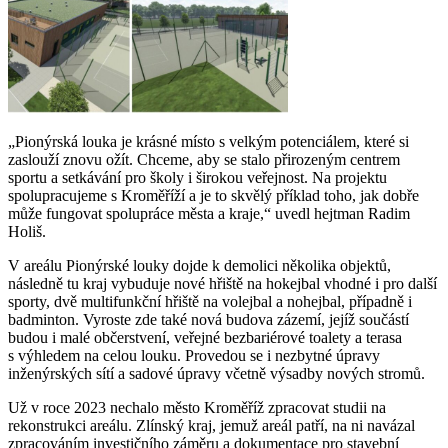
„Pionýrská louka je krásné místo s velkým potenciálem, které si
zaslouží znovu ožít. Chceme, aby se stalo přirozeným centrem
sportu a setkávání pro školy i širokou veřejnost. Na projektu
spolupracujeme s Kroměříží a je to skvělý příklad toho, jak dobře
může fungovat spolupráce města a kraje,“ uvedl hejtman Radim
Holiš.
V areálu Pionýrské louky dojde k demolici několika objektů,
následně tu kraj vybuduje nové hřiště na hokejbal vhodné i pro další
sporty, dvě multifunkční hřiště na volejbal a nohejbal, případně i
badminton. Vyroste zde také nová budova zázemí, jejíž součástí
budou i malé občerstvení, veřejné bezbariérové toalety a terasa
s výhledem na celou louku. Provedou se i nezbytné úpravy
inženýrských sítí a sadové úpravy včetně výsadby nových stromů.
Už v roce 2023 nechalo město Kroměříž zpracovat studii na
rekonstrukci areálu. Zlínský kraj, jemuž areál patří, na ni navázal
zpracováním investičního záměru a dokumentace pro stavební