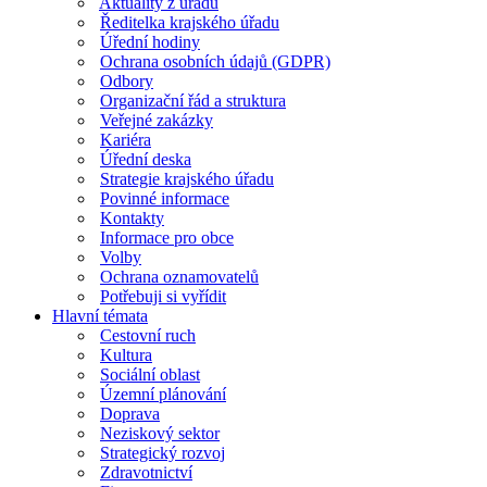
Aktuality z úřadu
Ředitelka krajského úřadu
Úřední hodiny
Ochrana osobních údajů (GDPR)
Odbory
Organizační řád a struktura
Veřejné zakázky
Kariéra
Úřední deska
Strategie krajského úřadu
Povinné informace
Kontakty
Informace pro obce
Volby
Ochrana oznamovatelů
Potřebuji si vyřídit
Hlavní témata
Cestovní ruch
Kultura
Sociální oblast
Územní plánování
Doprava
Neziskový sektor
Strategický rozvoj
Zdravotnictví