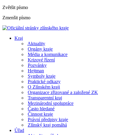
Zvětšit písmo
Zmenšit písmo
Kraj
Aktuality
Orgány kraje
Média a komunikace
Krizové řízení
Pozvánky
Hejtman
Symboly kraje
Praktické odkazy
O Zlínském kraji
Organizace zřizované a založené ZK
Transparentní kraj
Mezinárodní spolupráce
Často hledané
Činnost kraje
Právní předpisy kraje
Zlínský kraj pomáhá
Úřad