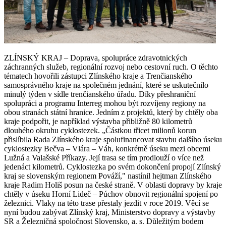
ZLÍNSKÝ KRAJ – Doprava, spolupráce zdravotnických
záchranných služeb, regionální rozvoj nebo cestovní ruch. O těchto
tématech hovořili zástupci Zlínského kraje a Trenčianského
samosprávného kraje na společném jednání, které se uskutečnilo
minulý týden v sídle trenčianského úřadu. Díky přeshraniční
spolupráci a programu Interreg mohou být rozvíjeny regiony na
obou stranách státní hranice. Jedním z projektů, který by chtěly oba
kraje podpořit, je například výstavba přibližně 80 kilometrů
dlouhého okruhu cyklostezek. „Částkou třicet milionů korun
přislíbila Rada Zlínského kraje spolufinancovat stavbu dalšího úseku
cyklostezky Bečva – Vlára – Váh, konkrétně úseku mezi obcemi
Lužná a Valašské Příkazy. Její trasa se tím prodlouží o více než
jedenáct kilometrů. Cyklostezka po svém dokončení propojí Zlínský
kraj se slovenským regionem Pováží," nastínil hejtman Zlínského
kraje Radim Holiš posun na české straně. V oblasti dopravy by kraje
chtěly v úseku Horní Lideč – Púchov obnovit regionální spojení po
železnici. Vlaky na této trase přestaly jezdit v roce 2019. Věcí se
nyní budou zabývat Zlínský kraj, Ministerstvo dopravy a výstavby
SR a Železničná spoločnost Slovensko, a. s. Důležitým bodem