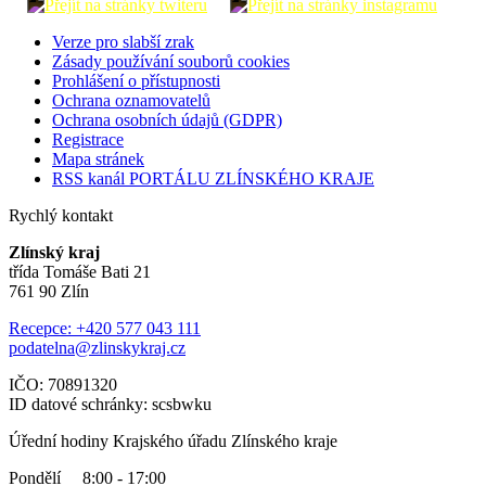
Verze pro slabší zrak
Zásady používání souborů cookies
Prohlášení o přístupnosti
Ochrana oznamovatelů
Ochrana osobních údajů (GDPR)
Registrace
Mapa stránek
RSS kanál PORTÁLU ZLÍNSKÉHO KRAJE
Rychlý kontakt
Zlínský kraj
třída Tomáše Bati 21
761 90 Zlín
Recepce: +420 577 043 111
podatelna@zlinskykraj.cz
IČO: 70891320
ID datové schránky: scsbwku
Úřední hodiny Krajského úřadu Zlínského kraje
Pondělí 8:00 - 17:00