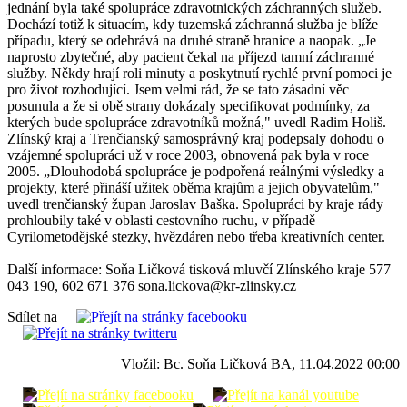
jednání byla také spolupráce zdravotnických záchranných služeb.
Dochází totiž k situacím, kdy tuzemská záchranná služba je blíže
případu, který se odehrává na druhé straně hranice a naopak. „Je
naprosto zbytečné, aby pacient čekal na příjezd tamní záchranné
služby. Někdy hrají roli minuty a poskytnutí rychlé první pomoci je
pro život rozhodující. Jsem velmi rád, že se tato zásadní věc
posunula a že si obě strany dokázaly specifikovat podmínky, za
kterých bude spolupráce zdravotníků možná," uvedl Radim Holiš.
Zlínský kraj a Trenčianský samosprávný kraj podepsaly dohodu o
vzájemné spolupráci už v roce 2003, obnovená pak byla v roce
2005. „Dlouhodobá spolupráce je podpořená reálnými výsledky a
projekty, které přináší užitek oběma krajům a jejich obyvatelům,"
uvedl trenčianský župan Jaroslav Baška. Spolupráci by kraje rády
prohloubily také v oblasti cestovního ruchu, v případě
Cyrilometodějské stezky, hvězdáren nebo třeba kreativních center.
Další informace: Soňa Ličková tisková mluvčí Zlínského kraje 577
043 190, 602 671 376 sona.lickova@kr-zlinsky.cz
Sdílet na
Vložil: Bc. Soňa Ličková BA, 11.04.2022 00:00