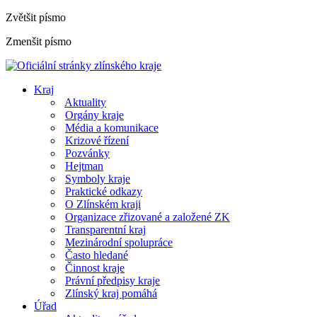
Zvětšit písmo
Zmenšit písmo
Kraj
Aktuality
Orgány kraje
Média a komunikace
Krizové řízení
Pozvánky
Hejtman
Symboly kraje
Praktické odkazy
O Zlínském kraji
Organizace zřizované a založené ZK
Transparentní kraj
Mezinárodní spolupráce
Často hledané
Činnost kraje
Právní předpisy kraje
Zlínský kraj pomáhá
Úřad