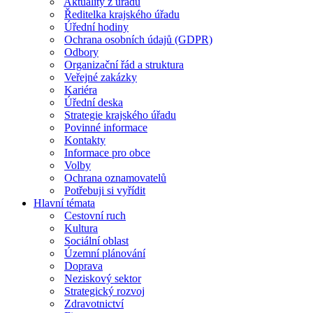
Aktuality z úřadu
Ředitelka krajského úřadu
Úřední hodiny
Ochrana osobních údajů (GDPR)
Odbory
Organizační řád a struktura
Veřejné zakázky
Kariéra
Úřední deska
Strategie krajského úřadu
Povinné informace
Kontakty
Informace pro obce
Volby
Ochrana oznamovatelů
Potřebuji si vyřídit
Hlavní témata
Cestovní ruch
Kultura
Sociální oblast
Územní plánování
Doprava
Neziskový sektor
Strategický rozvoj
Zdravotnictví