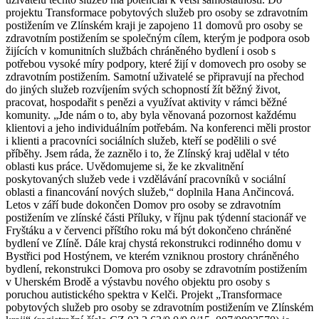
projektu Transformace pobytových služeb pro osoby se zdravotním
postižením ve Zlínském kraji je zapojeno 11 domovů pro osoby se
zdravotním postižením se společným cílem, kterým je podpora osob
žijících v komunitních službách chráněného bydlení i osob s
potřebou vysoké míry podpory, které žijí v domovech pro osoby se
zdravotním postižením. Samotní uživatelé se připravují na přechod
do jiných služeb rozvíjením svých schopností žít běžný život,
pracovat, hospodařit s penězi a využívat aktivity v rámci běžné
komunity. „Jde nám o to, aby byla věnovaná pozornost každému
klientovi a jeho individuálním potřebám. Na konferenci měli prostor
i klienti a pracovníci sociálních služeb, kteří se podělili o své
příběhy. Jsem ráda, že zaznělo i to, že Zlínský kraj udělal v této
oblasti kus práce. Uvědomujeme si, že ke zkvalitnění
poskytovaných služeb vede i vzdělávání pracovníků v sociální
oblasti a financování nových služeb,“ doplnila Hana Ančincová.
Letos v září bude dokončen Domov pro osoby se zdravotním
postižením ve zlínské části Příluky, v říjnu pak týdenní stacionář ve
Fryštáku a v červenci příštího roku má být dokončeno chráněné
bydlení ve Zlíně. Dále kraj chystá rekonstrukci rodinného domu v
Bystřici pod Hostýnem, ve kterém vzniknou prostory chráněného
bydlení, rekonstrukci Domova pro osoby se zdravotním postižením
v Uherském Brodě a výstavbu nového objektu pro osoby s
poruchou autistického spektra v Kelči. Projekt „Transformace
pobytových služeb pro osoby se zdravotním postižením ve Zlínském