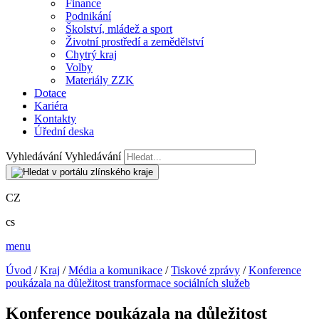
Finance
Podnikání
Školství, mládež a sport
Životní prostředí a zemědělství
Chytrý kraj
Volby
Materiály ZZK
Dotace
Kariéra
Kontakty
Úřední deska
Vyhledávání
Vyhledávání
CZ
cs
menu
Úvod
/
Kraj
/
Média a komunikace
/
Tiskové zprávy
/
Konference
poukázala na důležitost transformace sociálních služeb
Konference poukázala na důležitost