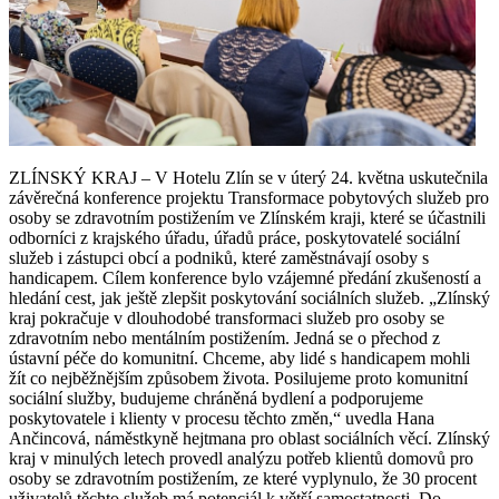
ZLÍNSKÝ KRAJ – V Hotelu Zlín se v úterý 24. května uskutečnila
závěrečná konference projektu Transformace pobytových služeb pro
osoby se zdravotním postižením ve Zlínském kraji, které se účastnili
odborníci z krajského úřadu, úřadů práce, poskytovatelé sociální
služeb i zástupci obcí a podniků, které zaměstnávají osoby s
handicapem. Cílem konference bylo vzájemné předání zkušeností a
hledání cest, jak ještě zlepšit poskytování sociálních služeb. „Zlínský
kraj pokračuje v dlouhodobé transformaci služeb pro osoby se
zdravotním nebo mentálním postižením. Jedná se o přechod z
ústavní péče do komunitní. Chceme, aby lidé s handicapem mohli
žít co nejběžnějším způsobem života. Posilujeme proto komunitní
sociální služby, budujeme chráněná bydlení a podporujeme
poskytovatele i klienty v procesu těchto změn,“ uvedla Hana
Ančincová, náměstkyně hejtmana pro oblast sociálních věcí. Zlínský
kraj v minulých letech provedl analýzu potřeb klientů domovů pro
osoby se zdravotním postižením, ze které vyplynulo, že 30 procent
uživatelů těchto služeb má potenciál k větší samostatnosti. Do