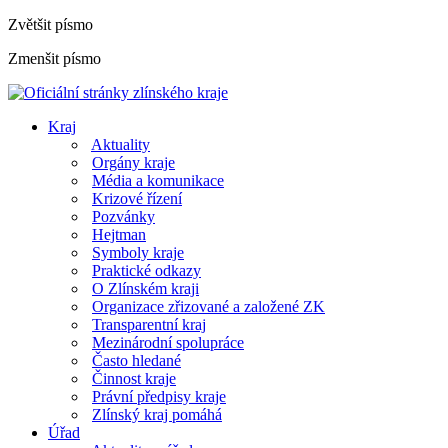
Zvětšit písmo
Zmenšit písmo
Kraj
Aktuality
Orgány kraje
Média a komunikace
Krizové řízení
Pozvánky
Hejtman
Symboly kraje
Praktické odkazy
O Zlínském kraji
Organizace zřizované a založené ZK
Transparentní kraj
Mezinárodní spolupráce
Často hledané
Činnost kraje
Právní předpisy kraje
Zlínský kraj pomáhá
Úřad