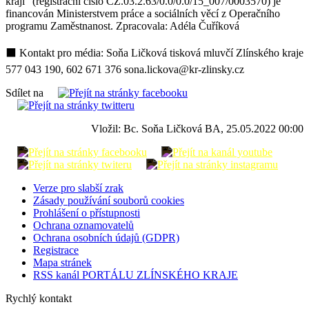
kraji“ (registrační číslo CZ.03.2.63/0.0/0.0/15_007/0003570) je
financován Ministerstvem práce a sociálních věcí z Operačního
programu Zaměstnanost. Zpracovala: Adéla Čuříková
⬛ Kontakt pro média: Soňa Ličková tisková mluvčí Zlínského kraje
577 043 190, 602 671 376 sona.lickova@kr-zlinsky.cz
Sdílet na
Vložil: Bc. Soňa Ličková BA, 25.05.2022 00:00
Verze pro slabší zrak
Zásady používání souborů cookies
Prohlášení o přístupnosti
Ochrana oznamovatelů
Ochrana osobních údajů (GDPR)
Registrace
Mapa stránek
RSS kanál PORTÁLU ZLÍNSKÉHO KRAJE
Rychlý kontakt