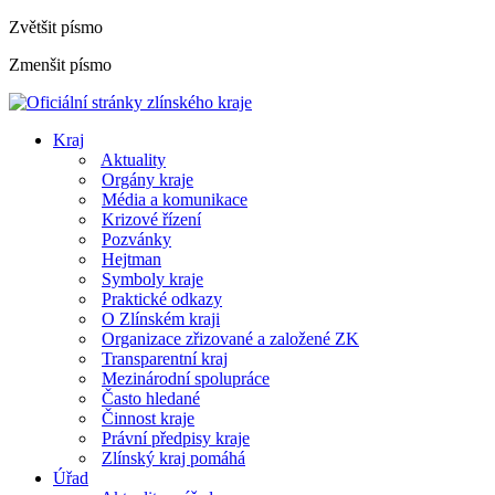
Zvětšit písmo
Zmenšit písmo
Kraj
Aktuality
Orgány kraje
Média a komunikace
Krizové řízení
Pozvánky
Hejtman
Symboly kraje
Praktické odkazy
O Zlínském kraji
Organizace zřizované a založené ZK
Transparentní kraj
Mezinárodní spolupráce
Často hledané
Činnost kraje
Právní předpisy kraje
Zlínský kraj pomáhá
Úřad