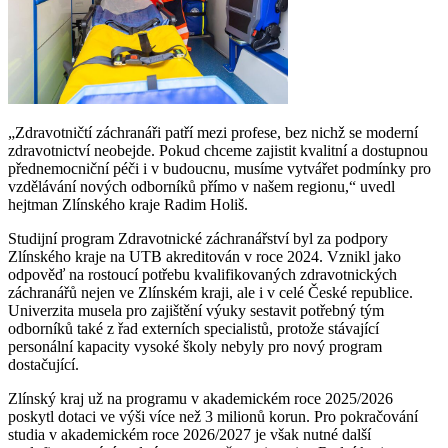
„Zdravotničtí záchranáři patří mezi profese, bez nichž se moderní
zdravotnictví neobejde. Pokud chceme zajistit kvalitní a dostupnou
přednemocniční péči i v budoucnu, musíme vytvářet podmínky pro
vzdělávání nových odborníků přímo v našem regionu,“ uvedl
hejtman Zlínského kraje Radim Holiš.
Studijní program Zdravotnické záchranářství byl za podpory
Zlínského kraje na UTB akreditován v roce 2024. Vznikl jako
odpověď na rostoucí potřebu kvalifikovaných zdravotnických
záchranářů nejen ve Zlínském kraji, ale i v celé České republice.
Univerzita musela pro zajištění výuky sestavit potřebný tým
odborníků také z řad externích specialistů, protože stávající
personální kapacity vysoké školy nebyly pro nový program
dostačující.
Zlínský kraj už na programu v akademickém roce 2025/2026
poskytl dotaci ve výši více než 3 milionů korun. Pro pokračování
studia v akademickém roce 2026/2027 je však nutné další