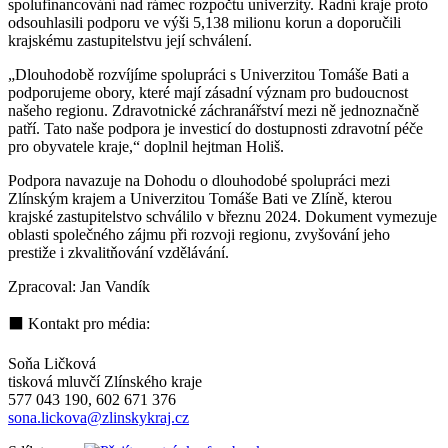
spolufinancování nad rámec rozpočtu univerzity. Radní kraje proto
odsouhlasili podporu ve výši 5,138 milionu korun a doporučili
krajskému zastupitelstvu její schválení.
„Dlouhodobě rozvíjíme spolupráci s Univerzitou Tomáše Bati a
podporujeme obory, které mají zásadní význam pro budoucnost
našeho regionu. Zdravotnické záchranářství mezi ně jednoznačně
patří. Tato naše podpora je investicí do dostupnosti zdravotní péče
pro obyvatele kraje,“ doplnil hejtman Holiš.
Podpora navazuje na Dohodu o dlouhodobé spolupráci mezi
Zlínským krajem a Univerzitou Tomáše Bati ve Zlíně, kterou
krajské zastupitelstvo schválilo v březnu 2024. Dokument vymezuje
oblasti společného zájmu při rozvoji regionu, zvyšování jeho
prestiže i zkvalitňování vzdělávání.
Zpracoval: Jan Vandík
⬛ Kontakt pro média:
Soňa Ličková
tisková mluvčí Zlínského kraje
577 043 190, 602 671 376
sona.lickova@zlinskykraj.cz