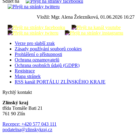
Sdílet na
Vložil: Mgr. Alena Železníková, 01.06.2026 16:27
Verze pro slabší zrak
Zásady používání souborů cookies
Prohlášení o přístupnosti
Ochrana oznamovatelů
Ochrana osobních údajů (GDPR)
Registrace
Mapa stránek
RSS kanál PORTÁLU ZLÍNSKÉHO KRAJE
Rychlý kontakt
Zlínský kraj
třída Tomáše Bati 21
761 90 Zlín
Recepce: +420 577 043 111
podatelna@zlinskykraj.cz