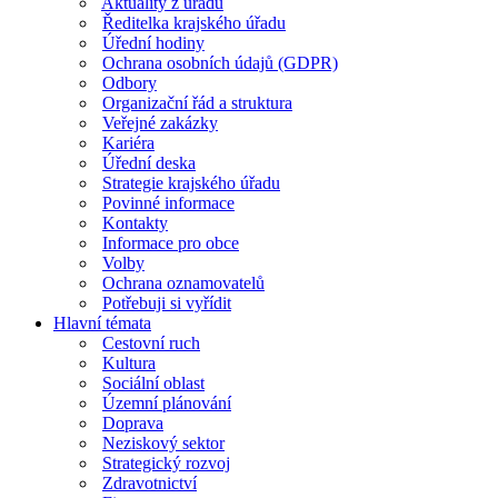
Aktuality z úřadu
Ředitelka krajského úřadu
Úřední hodiny
Ochrana osobních údajů (GDPR)
Odbory
Organizační řád a struktura
Veřejné zakázky
Kariéra
Úřední deska
Strategie krajského úřadu
Povinné informace
Kontakty
Informace pro obce
Volby
Ochrana oznamovatelů
Potřebuji si vyřídit
Hlavní témata
Cestovní ruch
Kultura
Sociální oblast
Územní plánování
Doprava
Neziskový sektor
Strategický rozvoj
Zdravotnictví