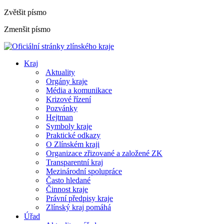
Zvětšit písmo
Zmenšit písmo
Kraj
Aktuality
Orgány kraje
Média a komunikace
Krizové řízení
Pozvánky
Hejtman
Symboly kraje
Praktické odkazy
O Zlínském kraji
Organizace zřizované a založené ZK
Transparentní kraj
Mezinárodní spolupráce
Často hledané
Činnost kraje
Právní předpisy kraje
Zlínský kraj pomáhá
Úřad