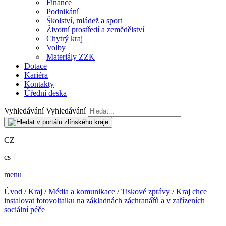
Finance
Podnikání
Školství, mládež a sport
Životní prostředí a zemědělství
Chytrý kraj
Volby
Materiály ZZK
Dotace
Kariéra
Kontakty
Úřední deska
Vyhledávání
Vyhledávání
CZ
cs
menu
Úvod
/
Kraj
/
Média a komunikace
/
Tiskové zprávy
/
Kraj chce
instalovat fotovoltaiku na základnách záchranářů a v zařízeních
sociální péče