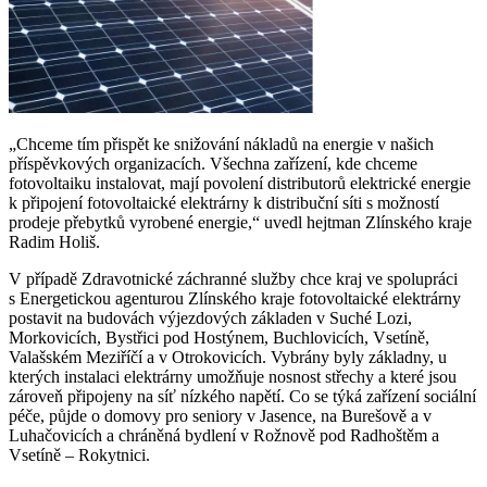
„Chceme tím přispět ke snižování nákladů na energie v našich
příspěvkových organizacích. Všechna zařízení, kde chceme
fotovoltaiku instalovat, mají povolení distributorů elektrické energie
k připojení fotovoltaické elektrárny k distribuční síti s možností
prodeje přebytků vyrobené energie,“ uvedl hejtman Zlínského kraje
Radim Holiš.
V případě Zdravotnické záchranné služby chce kraj ve spolupráci
s Energetickou agenturou Zlínského kraje fotovoltaické elektrárny
postavit na budovách výjezdových základen v Suché Lozi,
Morkovicích, Bystřici pod Hostýnem, Buchlovicích, Vsetíně,
Valašském Meziříčí a v Otrokovicích. Vybrány byly základny, u
kterých instalaci elektrárny umožňuje nosnost střechy a které jsou
zároveň připojeny na síť nízkého napětí. Co se týká zařízení sociální
péče, půjde o domovy pro seniory v Jasence, na Burešově a v
Luhačovicích a chráněná bydlení v Rožnově pod Radhoštěm a
Vsetíně – Rokytnici.