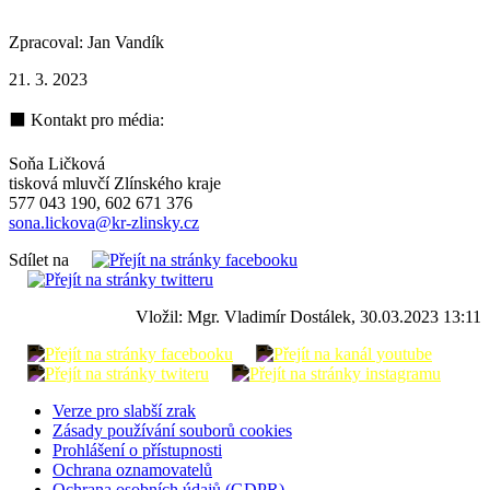
Zpracoval: Jan Vandík
21. 3. 2023
⬛ Kontakt pro média:
Soňa Ličková
tisková mluvčí Zlínského kraje
577 043 190, 602 671 376
sona.lickova@kr-zlinsky.cz
Sdílet na
Vložil: Mgr. Vladimír Dostálek, 30.03.2023 13:11
Verze pro slabší zrak
Zásady používání souborů cookies
Prohlášení o přístupnosti
Ochrana oznamovatelů
Ochrana osobních údajů (GDPR)