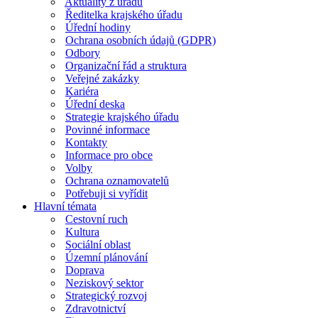
Aktuality z úřadu
Ředitelka krajského úřadu
Úřední hodiny
Ochrana osobních údajů (GDPR)
Odbory
Organizační řád a struktura
Veřejné zakázky
Kariéra
Úřední deska
Strategie krajského úřadu
Povinné informace
Kontakty
Informace pro obce
Volby
Ochrana oznamovatelů
Potřebuji si vyřídit
Hlavní témata
Cestovní ruch
Kultura
Sociální oblast
Územní plánování
Doprava
Neziskový sektor
Strategický rozvoj
Zdravotnictví