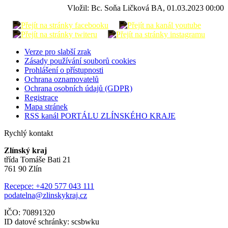
Vložil: Bc. Soňa Ličková BA, 01.03.2023 00:00
Verze pro slabší zrak
Zásady používání souborů cookies
Prohlášení o přístupnosti
Ochrana oznamovatelů
Ochrana osobních údajů (GDPR)
Registrace
Mapa stránek
RSS kanál PORTÁLU ZLÍNSKÉHO KRAJE
Rychlý kontakt
Zlínský kraj
třída Tomáše Bati 21
761 90 Zlín
Recepce: +420 577 043 111
podatelna@zlinskykraj.cz
IČO: 70891320
ID datové schránky: scsbwku