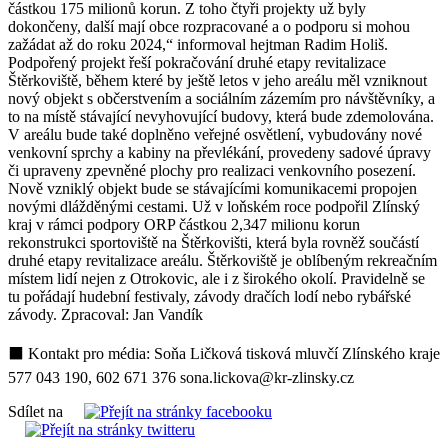
částkou 175 milionů korun. Z toho čtyři projekty už byly
dokončeny, další mají obce rozpracované a o podporu si mohou
zažádat až do roku 2024,“ informoval hejtman Radim Holiš.
Podpořený projekt řeší pokračování druhé etapy revitalizace
Štěrkoviště, během které by ještě letos v jeho areálu měl vzniknout
nový objekt s občerstvením a sociálním zázemím pro návštěvníky, a
to na místě stávající nevyhovující budovy, která bude zdemolována.
V areálu bude také doplněno veřejné osvětlení, vybudovány nové
venkovní sprchy a kabiny na převlékání, provedeny sadové úpravy
či upraveny zpevněné plochy pro realizaci venkovního posezení.
Nově vzniklý objekt bude se stávajícími komunikacemi propojen
novými dlážděnými cestami. Už v loňském roce podpořil Zlínský
kraj v rámci podpory ORP částkou 2,347 milionu korun
rekonstrukci sportoviště na Štěrkovišti, která byla rovněž součástí
druhé etapy revitalizace areálu. Štěrkoviště je oblíbeným rekreačním
místem lidí nejen z Otrokovic, ale i z širokého okolí. Pravidelně se
tu pořádají hudební festivaly, závody dračích lodí nebo rybářské
závody. Zpracoval: Jan Vandík
⬛ Kontakt pro média: Soňa Ličková tisková mluvčí Zlínského kraje
577 043 190, 602 671 376 sona.lickova@kr-zlinsky.cz
Sdílet na