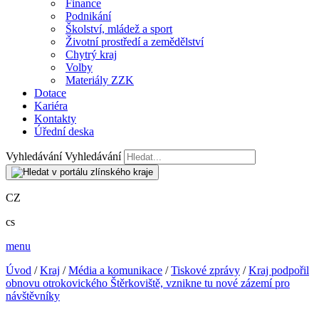
Finance
Podnikání
Školství, mládež a sport
Životní prostředí a zemědělství
Chytrý kraj
Volby
Materiály ZZK
Dotace
Kariéra
Kontakty
Úřední deska
Vyhledávání
Vyhledávání
CZ
cs
menu
Úvod
/
Kraj
/
Média a komunikace
/
Tiskové zprávy
/
Kraj podpořil
obnovu otrokovického Štěrkoviště, vznikne tu nové zázemí pro
návštěvníky