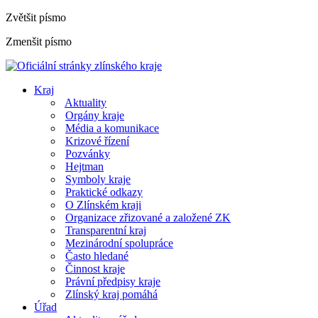
Zvětšit písmo
Zmenšit písmo
Kraj
Aktuality
Orgány kraje
Média a komunikace
Krizové řízení
Pozvánky
Hejtman
Symboly kraje
Praktické odkazy
O Zlínském kraji
Organizace zřizované a založené ZK
Transparentní kraj
Mezinárodní spolupráce
Často hledané
Činnost kraje
Právní předpisy kraje
Zlínský kraj pomáhá
Úřad