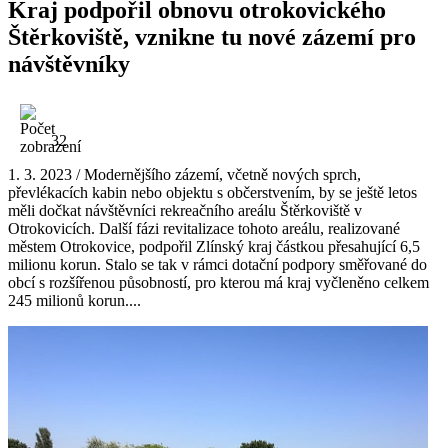
Kraj podpořil obnovu otrokovického
Štěrkoviště, vznikne tu nové zázemí pro
návštěvníky
32
1. 3. 2023 / Modernějšího zázemí, včetně nových sprch,
převlékacích kabin nebo objektu s občerstvením, by se ještě letos
měli dočkat návštěvníci rekreačního areálu Štěrkoviště v
Otrokovicích. Další fázi revitalizace tohoto areálu, realizované
městem Otrokovice, podpořil Zlínský kraj částkou přesahující 6,5
milionu korun. Stalo se tak v rámci dotační podpory směřované do
obcí s rozšířenou působností, pro kterou má kraj vyčleněno celkem
245 milionů korun....