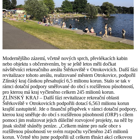
Modernějšího zázemí, včetně nových sprch, převlékacích kabin
nebo objektu s občerstvením, by se ještě letos měli dočkat
návštěvníci rekreačního areálu Štěrkoviště v Otrokovicích. Další fázi
revitalizace tohoto areálu, realizované městem Otrokovice, podpořil
Zlínský kraj částkou přesahující 6,5 milionu korun. Stalo se tak v
rámci dotační podpory směřované do obcí s rozšířenou působností,
pro kterou má kraj vyčleněno celkem 245 milionů korun.
ZLÍNSKÝ KRAJ – Další fázi revitalizace rekreační oblasti
Štěrkoviště v Otrokovicích podpořili dotací 6,563 milionu korun
krajští zastupitelé. Jde o finanční příspěvek v rámci dotační podpory,
kterou kraj směřuje do obcí s rozšířenou působností (ORP) s cílem
pomoci jim realizovat jejich důležité rozvojové projekty, na něž by
jinak složitě sháněly peníze. „Celkem máme pro naše obce s
rozšířenou působností ve svém rozpočtu vyčleněno 245 milionů
korun. Včetně této jsme podpořili už celkem třináct akcí celkovou