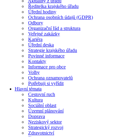
Aktuality z úřadu
Ředitelka krajského úřadu
Úřední hodiny
Ochrana osobních údajů (GDPR)
Odbory
Organizační řád a struktura
Veřejné zakázky
Kariéra
Úřední deska
Strategie krajského úřadu
Povinné informace
Kontakty
Informace pro obce
Volby
Ochrana oznamovatelů
Potřebuji si vyřídit
Hlavní témata
Cestovní ruch
Kultura
Sociální oblast
Územní plánování
Doprava
Neziskový sektor
Strategický rozvoj
Zdravotnictví