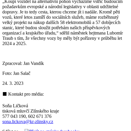
„Koupí vozidel na alternativní pohon vycházíme vstříc budoucím
požadavkům evropské a národní legislativy v oblasti udržitelné
dopravy. Je to tedy cesta, kterou chceme jít i nadále. Kromě pěti
vozů, které letos zamíří do sociálních služeb, máme rozběhnutý
velký projekt na nákup dalších 58 elektromobilů a 57 dobíjecích
stanic, které budou sloužit potřebám našich příspěvkových
organizací a krajského úřadu,“ sdělil náměstek hejtmana Lubomír
Traub s tím, že všechny vozy by měly být pořízeny v průběhu let
2024 a 2025.
Zpracoval: Jan Vandík
Foto: Jan Salač
24. 3. 2023
⬛ Kontakt pro média:
Soňa Ličková
tisková mluvčí Zlínského kraje
577 043 190, 602 671 376
sona.lickova@kr-zlinsky.cz