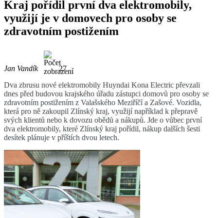
Kraj pořídil první dva elektromobily,
využijí je v domovech pro osoby se
zdravotním postižením
Jan Vandík
27
Dva zbrusu nové elektromobily Huyndai Kona Electric převzali
dnes před budovou krajského úřadu zástupci domovů pro osoby se
zdravotním postižením z Valašského Meziříčí a Zašové. Vozidla,
která pro ně zakoupil Zlínský kraj, využijí například k přepravě
svých klientů nebo k dovozu obědů a nákupů. Jde o vůbec první
dva elektromobily, které Zlínský kraj pořídil, nákup dalších šesti
desítek plánuje v příštích dvou letech.