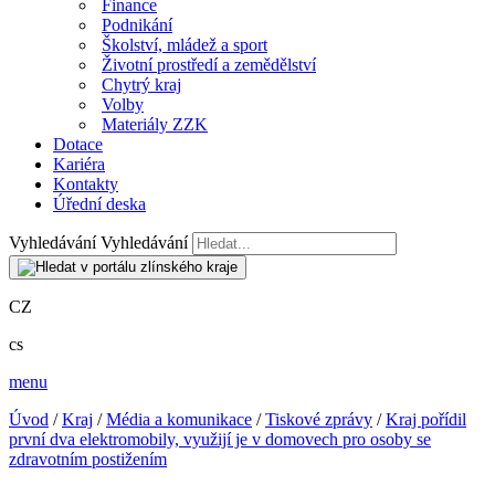
Finance
Podnikání
Školství, mládež a sport
Životní prostředí a zemědělství
Chytrý kraj
Volby
Materiály ZZK
Dotace
Kariéra
Kontakty
Úřední deska
Vyhledávání
Vyhledávání
CZ
cs
menu
Úvod
/
Kraj
/
Média a komunikace
/
Tiskové zprávy
/
Kraj pořídil
první dva elektromobily, využijí je v domovech pro osoby se
zdravotním postižením