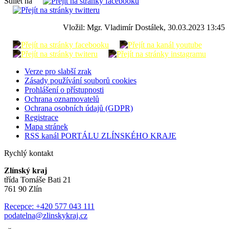
Sdílet na
Vložil: Mgr. Vladimír Dostálek, 30.03.2023 13:45
Verze pro slabší zrak
Zásady používání souborů cookies
Prohlášení o přístupnosti
Ochrana oznamovatelů
Ochrana osobních údajů (GDPR)
Registrace
Mapa stránek
RSS kanál PORTÁLU ZLÍNSKÉHO KRAJE
Rychlý kontakt
Zlínský kraj
třída Tomáše Bati 21
761 90 Zlín
Recepce: +420 577 043 111
podatelna@zlinskykraj.cz