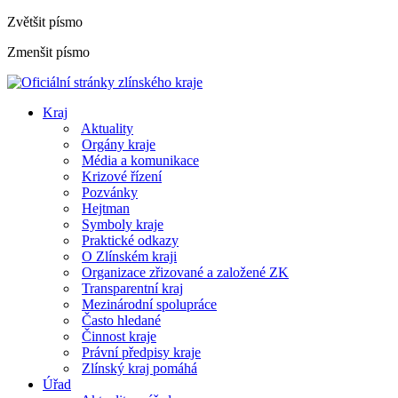
Zvětšit písmo
Zmenšit písmo
Kraj
Aktuality
Orgány kraje
Média a komunikace
Krizové řízení
Pozvánky
Hejtman
Symboly kraje
Praktické odkazy
O Zlínském kraji
Organizace zřizované a založené ZK
Transparentní kraj
Mezinárodní spolupráce
Často hledané
Činnost kraje
Právní předpisy kraje
Zlínský kraj pomáhá
Úřad