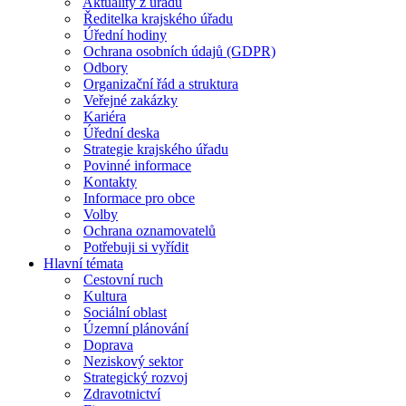
Aktuality z úřadu
Ředitelka krajského úřadu
Úřední hodiny
Ochrana osobních údajů (GDPR)
Odbory
Organizační řád a struktura
Veřejné zakázky
Kariéra
Úřední deska
Strategie krajského úřadu
Povinné informace
Kontakty
Informace pro obce
Volby
Ochrana oznamovatelů
Potřebuji si vyřídit
Hlavní témata
Cestovní ruch
Kultura
Sociální oblast
Územní plánování
Doprava
Neziskový sektor
Strategický rozvoj
Zdravotnictví