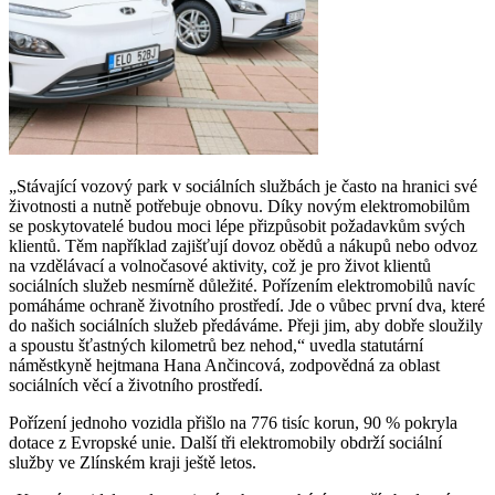
„Stávající vozový park v sociálních službách je často na hranici své
životnosti a nutně potřebuje obnovu. Díky novým elektromobilům
se poskytovatelé budou moci lépe přizpůsobit požadavkům svých
klientů. Těm například zajišťují dovoz obědů a nákupů nebo odvoz
na vzdělávací a volnočasové aktivity, což je pro život klientů
sociálních služeb nesmírně důležité. Pořízením elektromobilů navíc
pomáháme ochraně životního prostředí. Jde o vůbec první dva, které
do našich sociálních služeb předáváme. Přeji jim, aby dobře sloužily
a spoustu šťastných kilometrů bez nehod,“ uvedla statutární
náměstkyně hejtmana Hana Ančincová, zodpovědná za oblast
sociálních věcí a životního prostředí.
Pořízení jednoho vozidla přišlo na 776 tisíc korun, 90 % pokryla
dotace z Evropské unie. Další tři elektromobily obdrží sociální
služby ve Zlínském kraji ještě letos.