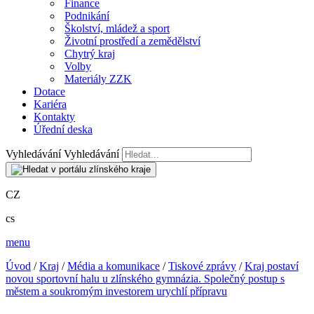
Finance
Podnikání
Školství, mládež a sport
Životní prostředí a zemědělství
Chytrý kraj
Volby
Materiály ZZK
Dotace
Kariéra
Kontakty
Úřední deska
Vyhledávání
Vyhledávání
CZ
cs
menu
Úvod
/
Kraj
/
Média a komunikace
/
Tiskové zprávy
/
Kraj postaví
novou sportovní halu u zlínského gymnázia. Společný postup s
městem a soukromým investorem urychlí přípravu