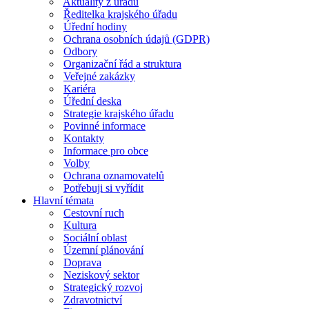
Aktuality z úřadu
Ředitelka krajského úřadu
Úřední hodiny
Ochrana osobních údajů (GDPR)
Odbory
Organizační řád a struktura
Veřejné zakázky
Kariéra
Úřední deska
Strategie krajského úřadu
Povinné informace
Kontakty
Informace pro obce
Volby
Ochrana oznamovatelů
Potřebuji si vyřídit
Hlavní témata
Cestovní ruch
Kultura
Sociální oblast
Územní plánování
Doprava
Neziskový sektor
Strategický rozvoj
Zdravotnictví