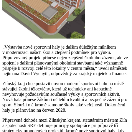
„Výstavba nové sportovní haly je dalším důležitým milníkem
v modernizaci našich škol a zlepšení podmínek pro výuku.
Připravovaný projekt přinese nejen zlepšení školního zázemí, ale ve
spojení s dalšími plánovanými okolními stavbami také významně
přispěje k rozvoji celé této lokality v centru města,“ uvedl náměstek
hejtmana David Vychytil, odpovědný za krajský majetek a finance.
Zlínský kraj chce postavit novou moderní sportovní halu na místě
stávající školní tělocvičny, která už technicky ani kapacitně
nevyhovuje požadavkům současné výuky a sportovních aktivit.
Nová hala přinese žákům i učitelům kvalitní a bezpečné zázemí pro
sport. Sloužit má kromě samotné školy také veřejnosti. Dokončení
haly je plánováno na červen 2028.
Připravená dohoda mezi Zlínským krajem, statutárním městem Zlín
a společností SRE definuje principy spolupráce při přípravě tří
strategicky propojených projektů: kromě nové sportovní haly, kdy