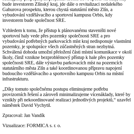
bude investorem Zlínský kraj, jde dále o revitalizaci nedalekého
Gahurova prospektu, kterou chystá statutární město Zlín, a
vybudování vzdělávacího a sportovní kampusu Orbis, kdy
investorem bude společnost SRE.
Vzhledem k tomu, že přístup k plánovanému staveništi nové
sportovní haly vede přes pozemky společnosti SRE a pro
vybudování potřebných parkovacích míst kraj nedisponuje vlastními
pozemky, je spolupráce všech zúčastněných stran nezbytná.
Schválená dohoda umožní přeložení části místní komunikace v okolí
školy, čímž vznikne bezproblémový přístup k hale přes pozemky
společnosti SRE, dále výstavbu parkovacích míst na pozemcích
statutárního města Zlín a také koordinovanou přípravu napojení
budoucího vzdělávacího a sportovního kampusu Orbis na místní
infrastrukturu.
„Díky tomuto společnému postupu eliminujeme potřebu
provizorních řešení a zároveň minimalizujeme vícenáklady, které by
vznikly při nekoordinované realizaci jednotlivých projektů,“ uzavřel
náměstek David Vychytil.
Zpracoval: Jan Vandík
Vizualizace: FORMICA s. r. o.