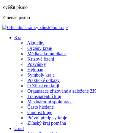
Zvětšit písmo
Zmenšit písmo
Kraj
Aktuality
Orgány kraje
Média a komunikace
Krizové řízení
Pozvánky
Hejtman
Symboly kraje
Praktické odkazy
O Zlínském kraji
Organizace zřizované a založené ZK
Transparentní kraj
Mezinárodní spolupráce
Často hledané
Činnost kraje
Právní předpisy kraje
Zlínský kraj pomáhá
Úřad