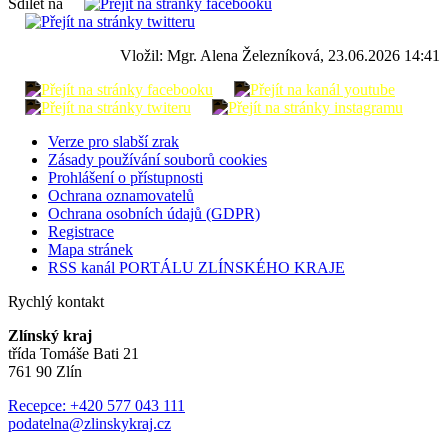
Sdílet na
Vložil: Mgr. Alena Železníková, 23.06.2026 14:41
Verze pro slabší zrak
Zásady používání souborů cookies
Prohlášení o přístupnosti
Ochrana oznamovatelů
Ochrana osobních údajů (GDPR)
Registrace
Mapa stránek
RSS kanál PORTÁLU ZLÍNSKÉHO KRAJE
Rychlý kontakt
Zlínský kraj
třída Tomáše Bati 21
761 90 Zlín
Recepce: +420 577 043 111
podatelna@zlinskykraj.cz