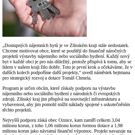
„Dostupných nájemních bytů je ve Zlínském kraji stále nedostatek.
Chceme motivovat obce, které se pouštějí do finančně náročných
projektů výstavby nájemního nebo sociálního bydlení. Každý nový
byt v každé obci je pro nás důležitý, protože přispívá k tomu, aby se
lidem v našem kraji žilo dobře. Toto je první krok a očekáváme, že v
dalších kolech podpoříme další projekty,“ uvedl náměstek hejtmana
pro strategický rozvoj a dotace Tomáš Chmela.
Program je určen obcím, které získaly podporu na výstavbu
nájemního nebo sociálního bydlení z národních či evropských
zdrojů. Zlínský kraj jim přispívá na související infrastrukturu a
vybavenost, aby jim pomohl snížit náklady spojené s uskutečněním
těchto projektů.
Nejvyšší podporu získá obec Oznice, kam zamíří celkem 3,04
milionu korun, z toho 1,06 milionu korun formou dotace a 1,98
milionu korun jako návratná finanční výpomoc. Projekt navazuje na