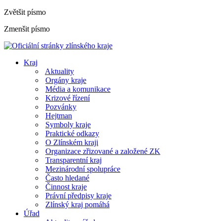
Zvětšit písmo
Zmenšit písmo
Kraj
Aktuality
Orgány kraje
Média a komunikace
Krizové řízení
Pozvánky
Hejtman
Symboly kraje
Praktické odkazy
O Zlínském kraji
Organizace zřizované a založené ZK
Transparentní kraj
Mezinárodní spolupráce
Často hledané
Činnost kraje
Právní předpisy kraje
Zlínský kraj pomáhá
Úřad