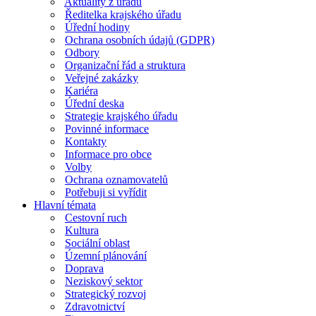
Aktuality z úřadu
Ředitelka krajského úřadu
Úřední hodiny
Ochrana osobních údajů (GDPR)
Odbory
Organizační řád a struktura
Veřejné zakázky
Kariéra
Úřední deska
Strategie krajského úřadu
Povinné informace
Kontakty
Informace pro obce
Volby
Ochrana oznamovatelů
Potřebuji si vyřídit
Hlavní témata
Cestovní ruch
Kultura
Sociální oblast
Územní plánování
Doprava
Neziskový sektor
Strategický rozvoj
Zdravotnictví