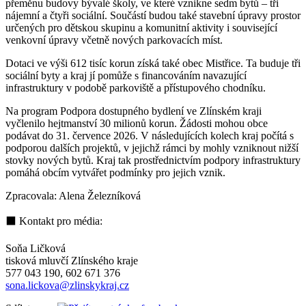
přeměnu budovy bývalé školy, ve které vznikne sedm bytů – tři
nájemní a čtyři sociální. Součástí budou také stavební úpravy prostor
určených pro dětskou skupinu a komunitní aktivity i související
venkovní úpravy včetně nových parkovacích míst.
Dotaci ve výši 612 tisíc korun získá také obec Mistřice. Ta buduje tři
sociální byty a kraj jí pomůže s financováním navazující
infrastruktury v podobě parkoviště a přístupového chodníku.
Na program Podpora dostupného bydlení ve Zlínském kraji
vyčlenilo hejtmanství 30 milionů korun. Žádosti mohou obce
podávat do 31. července 2026. V následujících kolech kraj počítá s
podporou dalších projektů, v jejichž rámci by mohly vzniknout nižší
stovky nových bytů. Kraj tak prostřednictvím podpory infrastruktury
pomáhá obcím vytvářet podmínky pro jejich vznik.
Zpracovala: Alena Železníková
⬛ Kontakt pro média:
Soňa Ličková
tisková mluvčí Zlínského kraje
577 043 190, 602 671 376
sona.lickova@zlinskykraj.cz