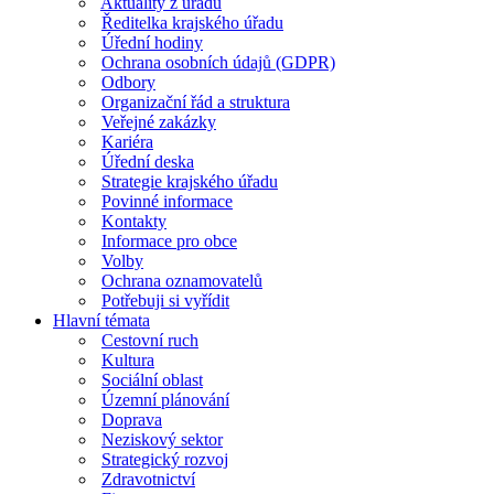
Aktuality z úřadu
Ředitelka krajského úřadu
Úřední hodiny
Ochrana osobních údajů (GDPR)
Odbory
Organizační řád a struktura
Veřejné zakázky
Kariéra
Úřední deska
Strategie krajského úřadu
Povinné informace
Kontakty
Informace pro obce
Volby
Ochrana oznamovatelů
Potřebuji si vyřídit
Hlavní témata
Cestovní ruch
Kultura
Sociální oblast
Územní plánování
Doprava
Neziskový sektor
Strategický rozvoj
Zdravotnictví