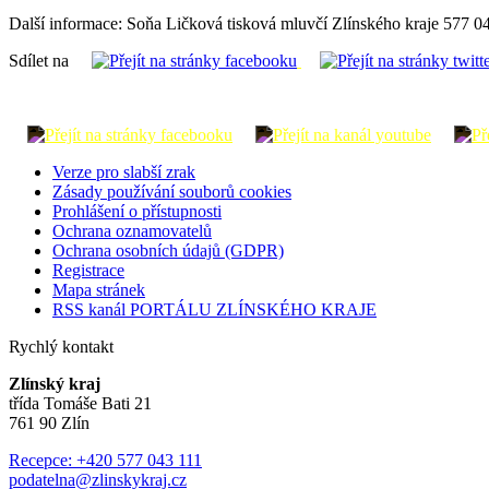
Další informace: Soňa Ličková tisková mluvčí Zlínského kraje 577 0
Sdílet na
Verze pro slabší zrak
Zásady používání souborů cookies
Prohlášení o přístupnosti
Ochrana oznamovatelů
Ochrana osobních údajů (GDPR)
Registrace
Mapa stránek
RSS kanál PORTÁLU ZLÍNSKÉHO KRAJE
Rychlý kontakt
Zlínský kraj
třída Tomáše Bati 21
761 90 Zlín
Recepce: +420 577 043 111
podatelna@zlinskykraj.cz