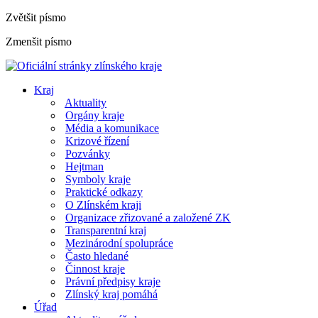
Zvětšit písmo
Zmenšit písmo
Kraj
Aktuality
Orgány kraje
Média a komunikace
Krizové řízení
Pozvánky
Hejtman
Symboly kraje
Praktické odkazy
O Zlínském kraji
Organizace zřizované a založené ZK
Transparentní kraj
Mezinárodní spolupráce
Často hledané
Činnost kraje
Právní předpisy kraje
Zlínský kraj pomáhá
Úřad