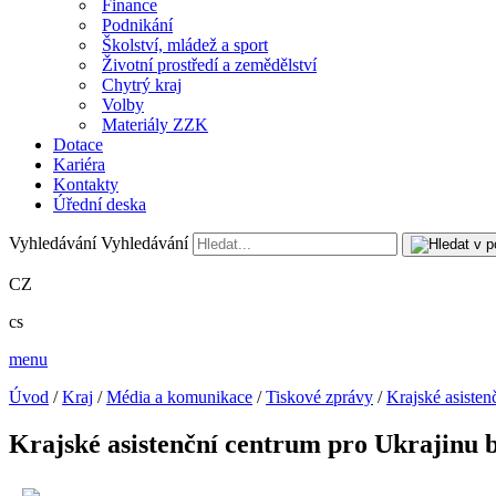
Finance
Podnikání
Školství, mládež a sport
Životní prostředí a zemědělství
Chytrý kraj
Volby
Materiály ZZK
Dotace
Kariéra
Kontakty
Úřední deska
Vyhledávání
Vyhledávání
CZ
cs
menu
Úvod
/
Kraj
/
Média a komunikace
/
Tiskové zprávy
/
Krajské asisten
Krajské asistenční centrum pro Ukrajinu b