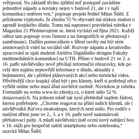
veřejností. Na základě těchto zjištění teď postupně zavádíme
jednotlivé nápady a novinky nejen v budově 21, ale i v naší
komunikaci směrem ven,“ popisuje projekt ředitel Milan Štábl. Z
průzkumu vyplynulo, že zhruba 55 % obyvatel má nízkou znalost o
agendě krajského úřadu. Tomu má napomoci pravidelná rubrika v
Magazínu 21 Představujeme se, která vychází od října 2021. Každý
odbor tam popisuje svou činnost a na fotografiích se představují i
zaměstnanci. Dalším pomocníkem v šíření osvěty má být série
animovaných videí na sociální sítě. Rozvoje nápadu a kreativního
zpracování se ujali studenti Ateliéru Digitálního designu Fakulty
multimediálních komunikací na UTB. Přímo v budově 21 ve 2. a
16. patře návštěvníky nově přivítají informační obrazovky, kde po
celý den najdou nejnovější informace o úřadu, aktuality z
hejtmanství, ale i přehled plánovaných akcí nebo turistická videa.
Přívětivější chce krajský úřad být i pro klienty, kteří si potřebují něco
vyřídit online nebo musí úřad navštívit osobně. Novinkou je rubrika
Formuláře na webu www.kr-zlinsky.cz, o které stálo 52 %
dotazovaných. Na jednom místě tak nyní přehledně najdete žádost,
kterou potřebujete. „Chceme reagovat na přání našich klientů, ale i
návštěvníků Baťova mrakodrapu, kterých není málo. Pro rodiče s
malými dětmi jsme ve 2., 3. a v 16. patře nově nainstalovali
přebalovací pulty. A mladí návštěvníci jistě ocení nový nabíjecí box
v 16. etáži pro bezpečné nabití smartphonu nebo notebooku,“
uzavírá Milan Štábl.