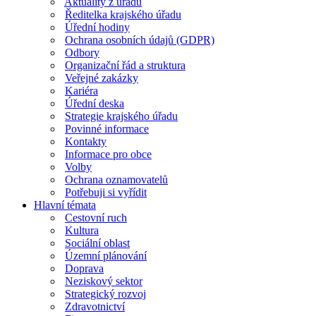
Aktuality z úřadu
Ředitelka krajského úřadu
Úřední hodiny
Ochrana osobních údajů (GDPR)
Odbory
Organizační řád a struktura
Veřejné zakázky
Kariéra
Úřední deska
Strategie krajského úřadu
Povinné informace
Kontakty
Informace pro obce
Volby
Ochrana oznamovatelů
Potřebuji si vyřídit
Hlavní témata
Cestovní ruch
Kultura
Sociální oblast
Územní plánování
Doprava
Neziskový sektor
Strategický rozvoj
Zdravotnictví