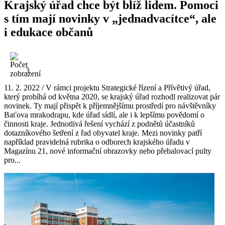
Krajský úřad chce být blíž lidem. Pomoci
s tím mají novinky v „jednadvacítce“, ale
i edukace občanů
3
11. 2. 2022 / V rámci projektu Strategické řízení a Přívětivý úřad,
který probíhá od května 2020, se krajský úřad rozhodl realizovat pár
novinek. Ty mají přispět k příjemnějšímu prostředí pro návštěvníky
Baťova mrakodrapu, kde úřad sídlí, ale i k lepšímu povědomí o
činnosti kraje. Jednotlivá řešení vychází z podnětů účastníků
dotazníkového šetření z řad obyvatel kraje. Mezi novinky patří
například pravidelná rubrika o odborech krajského úřadu v
Magazínu 21, nové informační obrazovky nebo přebalovací pulty
pro...