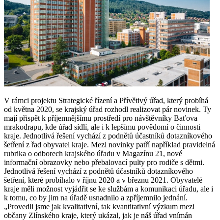
V rámci projektu Strategické řízení a Přívětivý úřad, který probíhá
od května 2020, se krajský úřad rozhodl realizovat pár novinek. Ty
mají přispět k příjemnějšímu prostředí pro návštěvníky Baťova
mrakodrapu, kde úřad sídlí, ale i k lepšímu povědomí o činnosti
kraje. Jednotlivá řešení vychází z podnětů účastníků dotazníkového
šetření z řad obyvatel kraje. Mezi novinky patří například pravidelná
rubrika o odborech krajského úřadu v Magazínu 21, nové
informační obrazovky nebo přebalovací pulty pro rodiče s dětmi.
Jednotlivá řešení vychází z podnětů účastníků dotazníkového
šetření, které probíhalo v říjnu 2020 a v březnu 2021. Obyvatelé
kraje měli možnost vyjádřit se ke službám a komunikaci úřadu, ale i
k tomu, co by jim na úřadě usnadnilo a zpříjemnilo jednání.
„Provedli jsme jak kvalitativní, tak kvantitativní výzkum mezi
občany Zlínského kraje, který ukázal, jak je náš úřad vnímán