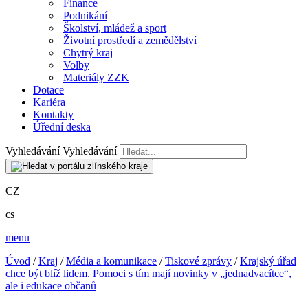
Finance
Podnikání
Školství, mládež a sport
Životní prostředí a zemědělství
Chytrý kraj
Volby
Materiály ZZK
Dotace
Kariéra
Kontakty
Úřední deska
Vyhledávání
Vyhledávání
CZ
cs
menu
Úvod
/
Kraj
/
Média a komunikace
/
Tiskové zprávy
/
Krajský úřad
chce být blíž lidem. Pomoci s tím mají novinky v „jednadvacítce“,
ale i edukace občanů