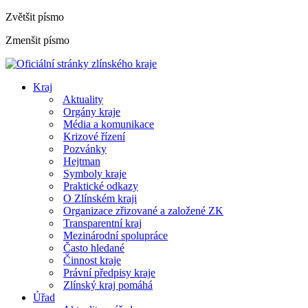
Zvětšit písmo
Zmenšit písmo
Kraj
Aktuality
Orgány kraje
Média a komunikace
Krizové řízení
Pozvánky
Hejtman
Symboly kraje
Praktické odkazy
O Zlínském kraji
Organizace zřizované a založené ZK
Transparentní kraj
Mezinárodní spolupráce
Často hledané
Činnost kraje
Právní předpisy kraje
Zlínský kraj pomáhá
Úřad