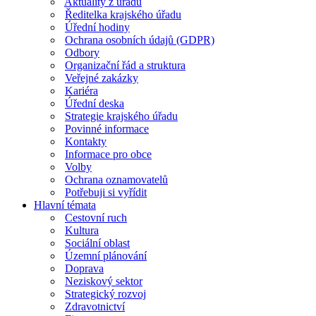
Aktuality z úřadu
Ředitelka krajského úřadu
Úřední hodiny
Ochrana osobních údajů (GDPR)
Odbory
Organizační řád a struktura
Veřejné zakázky
Kariéra
Úřední deska
Strategie krajského úřadu
Povinné informace
Kontakty
Informace pro obce
Volby
Ochrana oznamovatelů
Potřebuji si vyřídit
Hlavní témata
Cestovní ruch
Kultura
Sociální oblast
Územní plánování
Doprava
Neziskový sektor
Strategický rozvoj
Zdravotnictví