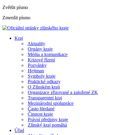
Zvětšit písmo
Zmenšit písmo
Kraj
Aktuality
Orgány kraje
Média a komunikace
Krizové řízení
Pozvánky
Hejtman
Symboly kraje
Praktické odkazy
O Zlínském kraji
Organizace zřizované a založené ZK
Transparentní kraj
Mezinárodní spolupráce
Často hledané
Činnost kraje
Právní předpisy kraje
Zlínský kraj pomáhá
Úřad