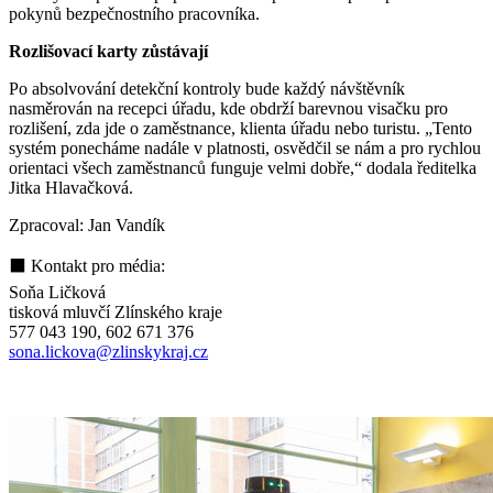
pokynů bezpečnostního pracovníka.
Rozlišovací karty zůstávají
Po absolvování detekční kontroly bude každý návštěvník
nasměrován na recepci úřadu, kde obdrží barevnou visačku pro
rozlišení, zda jde o zaměstnance, klienta úřadu nebo turistu. „Tento
systém ponecháme nadále v platnosti, osvědčil se nám a pro rychlou
orientaci všech zaměstnanců funguje velmi dobře,“ dodala ředitelka
Jitka Hlavačková.
Zpracoval: Jan Vandík
⬛ Kontakt pro média:
Soňa Ličková
tisková mluvčí Zlínského kraje
577 043 190, 602 671 376
sona.lickova@zlinskykraj.cz