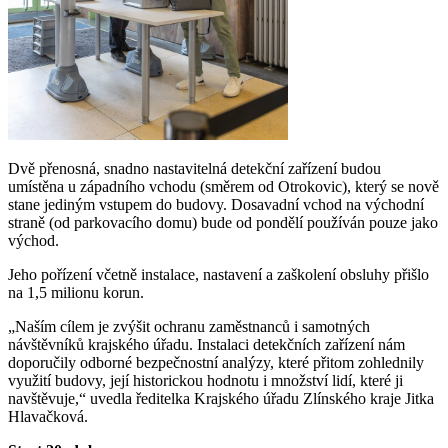
Dvě přenosná, snadno nastavitelná detekční zařízení budou
umístěna u západního vchodu (směrem od Otrokovic), který se nově
stane jediným vstupem do budovy. Dosavadní vchod na východní
straně (od parkovacího domu) bude od pondělí používán pouze jako
východ.
Jeho pořízení včetně instalace, nastavení a zaškolení obsluhy přišlo
na 1,5 milionu korun.
„Naším cílem je zvýšit ochranu zaměstnanců i samotných
návštěvníků krajského úřadu. Instalaci detekčních zařízení nám
doporučily odborné bezpečnostní analýzy, které přitom zohlednily
využití budovy, její historickou hodnotu i množství lidí, které ji
navštěvuje,“ uvedla ředitelka Krajského úřadu Zlínského kraje Jitka
Hlavačková.