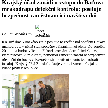
Krajský úřad zavádí u vstupu do Baťova
mrakodrapu detekční kontrolu: posiluje
bezpečnost zaměstnanců i návštěvníků
Bc. Jan Vandík DiS.
853
Krajský úřad Zlínského kraje posiluje bezpečnostní opatření Baťova
mrakodrapu, v němž sídlí společně s finančním úřadem. Od pondělí
20. dubna budou všichni příchozí procházet detekčními sloupy,
které pracovníkům ostrahy pomohou zamezit vnášení nebezpečných
předmětů do budovy. Bezpečnostní opatření s touto technologií
instaluje Krajský úřad Zlínského kraje v rámci samospráv jako
vůbec první v republice.