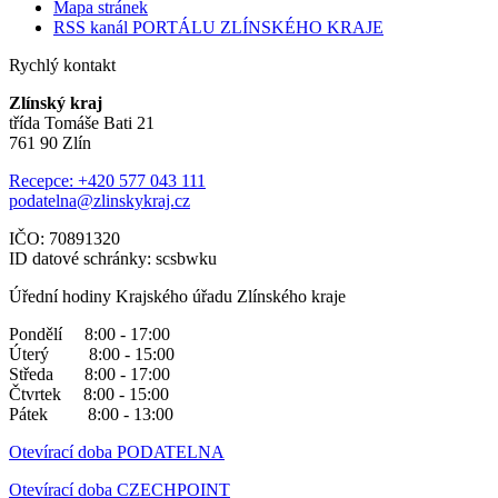
Mapa stránek
RSS kanál PORTÁLU ZLÍNSKÉHO KRAJE
Rychlý kontakt
Zlínský kraj
třída Tomáše Bati 21
761 90 Zlín
Recepce: +420 577 043 111
podatelna@zlinskykraj.cz
IČO: 70891320
ID datové schránky: scsbwku
Úřední hodiny Krajského úřadu Zlínského kraje
Pondělí 8:00 - 17:00
Úterý 8:00 - 15:00
Středa 8:00 - 17:00
Čtvrtek 8:00 - 15:00
Pátek 8:00 - 13:00
Otevírací doba PODATELNA
Otevírací doba CZECHPOINT