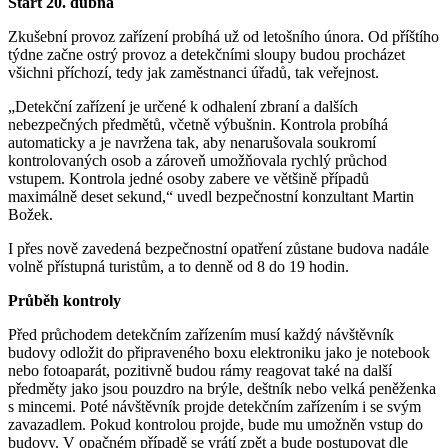
Start 20. dubna
Zkušební provoz zařízení probíhá už od letošního února. Od příštího
týdne začne ostrý provoz a detekčními sloupy budou procházet
všichni příchozí, tedy jak zaměstnanci úřadů, tak veřejnost.
„Detekční zařízení je určené k odhalení zbraní a dalších
nebezpečných předmětů, včetně výbušnin. Kontrola probíhá
automaticky a je navržena tak, aby nenarušovala soukromí
kontrolovaných osob a zároveň umožňovala rychlý průchod
vstupem. Kontrola jedné osoby zabere ve většině případů
maximálně deset sekund,“ uvedl bezpečnostní konzultant Martin
Božek.
I přes nově zavedená bezpečnostní opatření zůstane budova nadále
volně přístupná turistům, a to denně od 8 do 19 hodin.
Průběh kontroly
Před průchodem detekčním zařízením musí každý návštěvník
budovy odložit do připraveného boxu elektroniku jako je notebook
nebo fotoaparát, pozitivně budou rámy reagovat také na další
předměty jako jsou pouzdro na brýle, deštník nebo velká peněženka
s mincemi. Poté návštěvník projde detekčním zařízením i se svým
zavazadlem. Pokud kontrolou projde, bude mu umožněn vstup do
budovy. V opačném případě se vrátí zpět a bude postupovat dle