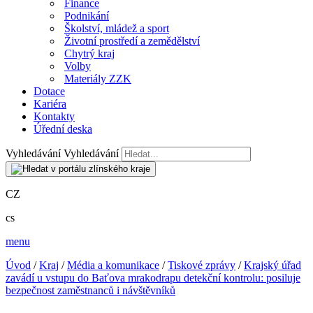
Finance
Podnikání
Školství, mládež a sport
Životní prostředí a zemědělství
Chytrý kraj
Volby
Materiály ZZK
Dotace
Kariéra
Kontakty
Úřední deska
Vyhledávání
Vyhledávání
CZ
cs
menu
Úvod
/
Kraj
/
Média a komunikace
/
Tiskové zprávy
/
Krajský úřad
zavádí u vstupu do Baťova mrakodrapu detekční kontrolu: posiluje
bezpečnost zaměstnanců i návštěvníků