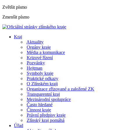
Zvětšit písmo
Zmenšit písmo
Kraj
Aktuality
Orgány kraje
Média a komunikace
Krizové řízení
Pozvánky
Hejtman
Symboly kraje
Praktické odkazy
O Zlínském kraji
Organizace zřizované a založené ZK
Transparentní kraj
Mezinárodní spolupráce
Často hledané
Činnost kraje
Právní předpisy kraje
Zlínský kraj pomáhá
Úřad