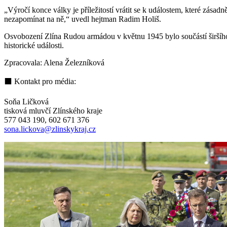
„Výročí konce války je příležitostí vrátit se k událostem, které zásad
nezapomínat na ně,“ uvedl hejtman Radim Holiš.
Osvobození Zlína Rudou armádou v květnu 1945 bylo součástí širšího
historické události.
Zpracovala: Alena Železníková
⬛ Kontakt pro média:
Soňa Ličková
tisková mluvčí Zlínského kraje
577 043 190, 602 671 376
sona.lickova@zlinskykraj.cz