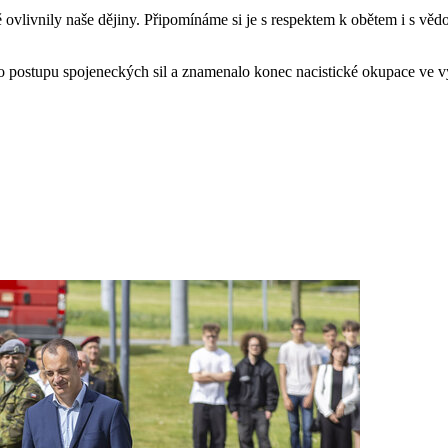
ně ovlivnily naše dějiny. Připomínáme si je s respektem k obětem i s vě
 postupu spojeneckých sil a znamenalo konec nacistické okupace ve vý