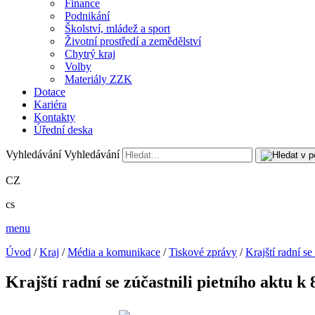
Finance
Podnikání
Školství, mládež a sport
Životní prostředí a zemědělství
Chytrý kraj
Volby
Materiály ZZK
Dotace
Kariéra
Kontakty
Úřední deska
Vyhledávání
Vyhledávání
CZ
cs
menu
Úvod
/
Kraj
/
Média a komunikace
/
Tiskové zprávy
/
Krajští radní se
Krajští radní se zúčastnili pietního aktu k