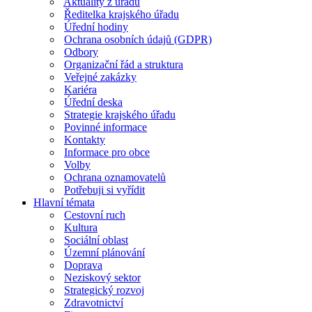
Aktuality z úřadu
Ředitelka krajského úřadu
Úřední hodiny
Ochrana osobních údajů (GDPR)
Odbory
Organizační řád a struktura
Veřejné zakázky
Kariéra
Úřední deska
Strategie krajského úřadu
Povinné informace
Kontakty
Informace pro obce
Volby
Ochrana oznamovatelů
Potřebuji si vyřídit
Hlavní témata
Cestovní ruch
Kultura
Sociální oblast
Územní plánování
Doprava
Neziskový sektor
Strategický rozvoj
Zdravotnictví