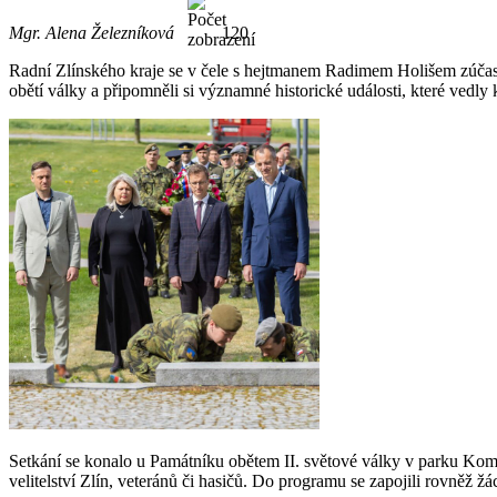
Mgr. Alena Železníková
120
Radní
Zlínského kraje se v čele s hejtmanem Radimem Holišem zúčastni
obětí války a připomněli si významné historické události, které vedly
Setkání se konalo u Památníku obětem II. světové války v parku Komen
velitelství Zlín, veteránů či hasičů. Do programu se zapojili rovněž žá