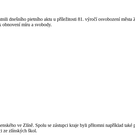
li dnešního pietního aktu u příležitosti 81. výročí osvobození města 
 k obnovení míru a svobody.
ského ve Zlíně. Spolu se zástupci kraje byli přítomni například také p
ci ze zlínských škol.