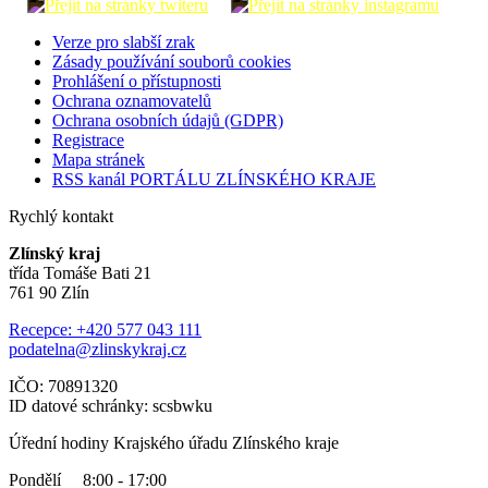
Verze pro slabší zrak
Zásady používání souborů cookies
Prohlášení o přístupnosti
Ochrana oznamovatelů
Ochrana osobních údajů (GDPR)
Registrace
Mapa stránek
RSS kanál PORTÁLU ZLÍNSKÉHO KRAJE
Rychlý kontakt
Zlínský kraj
třída Tomáše Bati 21
761 90 Zlín
Recepce: +420 577 043 111
podatelna@zlinskykraj.cz
IČO: 70891320
ID datové schránky: scsbwku
Úřední hodiny Krajského úřadu Zlínského kraje
Pondělí 8:00 - 17:00