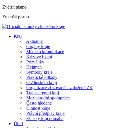
Zvětšit písmo
Zmenšit písmo
Kraj
Aktuality
Orgány kraje
Média a komunikace
Krizové řízení
Pozvánky
Hejtman
Symboly kraje
Praktické odkazy
O Zlínském kraji
Organizace zřizované a založené ZK
Transparentní kraj
Mezinárodní spolupráce
Často hledané
Činnost kraje
Právní předpisy kraje
Zlínský kraj pomáhá
Úřad