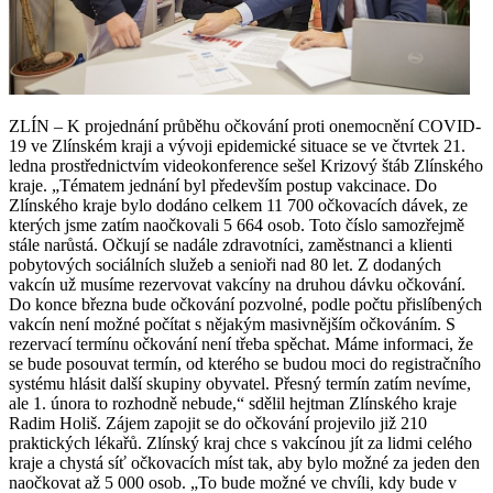
ZLÍN – K projednání průběhu očkování proti onemocnění COVID-
19 ve Zlínském kraji a vývoji epidemické situace se ve čtvrtek 21.
ledna prostřednictvím videokonference sešel Krizový štáb Zlínského
kraje. „Tématem jednání byl především postup vakcinace. Do
Zlínského kraje bylo dodáno celkem 11 700 očkovacích dávek, ze
kterých jsme zatím naočkovali 5 664 osob. Toto číslo samozřejmě
stále narůstá. Očkují se nadále zdravotníci, zaměstnanci a klienti
pobytových sociálních služeb a senioři nad 80 let. Z dodaných
vakcín už musíme rezervovat vakcíny na druhou dávku očkování.
Do konce března bude očkování pozvolné, podle počtu přislíbených
vakcín není možné počítat s nějakým masivnějším očkováním. S
rezervací termínu očkování není třeba spěchat. Máme informaci, že
se bude posouvat termín, od kterého se budou moci do registračního
systému hlásit další skupiny obyvatel. Přesný termín zatím nevíme,
ale 1. února to rozhodně nebude,“ sdělil hejtman Zlínského kraje
Radim Holiš. Zájem zapojit se do očkování projevilo již 210
praktických lékařů. Zlínský kraj chce s vakcínou jít za lidmi celého
kraje a chystá síť očkovacích míst tak, aby bylo možné za jeden den
naočkovat až 5 000 osob. „To bude možné ve chvíli, kdy bude v