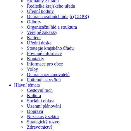
Aktuality z úřadu
Ředitelka krajského úřadu
Úřední hodiny
Ochrana osobních údajů (GDPR)
Odbory
Organizační řád a struktura
Veřejné zakázky
Kariéra
Úřední deska
Strategie krajského úřadu
Povinné informace
Kontakty
Informace pro obce
Volby
Ochrana oznamovatelů
Potřebuji si vyřídit
Hlavní témata
Cestovní ruch
Kultura
Sociální oblast
Územní plánování
Doprava
Neziskový sektor
Strategický rozvoj
Zdravotnictví