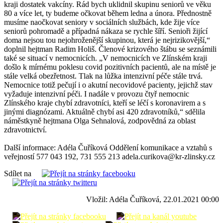
kraji dostatek vakcíny. Rád bych uklidnil skupinu seniorů ve věku
80 a více let, ty budeme očkovat během ledna a února. Přednostně
musíme naočkovat seniory v sociálních službách, kde žije více
seniorů pohromadě a případná nákaza se rychle šíří. Senioři žijící
doma nejsou tou nejohroženější skupinou, která je nejrizikovější,“
doplnil hejtman Radim Holiš. Členové krizového štábu se seznámili
také se situací v nemocnicích. „V nemocnicích ve Zlínském kraji
došlo k mírnému poklesu covid pozitivních pacientů, ale na místě je
stále velká obezřetnost. Tlak na lůžka intenzivní péče stále trvá.
Nemocnice totiž pečují i o akutní necovidové pacienty, jejichž stav
vyžaduje intenzivní péči. I nadále v provozu čtyř nemocnic
Zlínského kraje chybí zdravotníci, kteří se léčí s koronavirem a s
jinými diagnózami. Aktuálně chybí asi 420 zdravotníků,“ sdělila
náměstkyně hejtmana Olga Sehnalová, zodpovědná za oblast
zdravotnictví.
Další informace: Adéla Čuříková Oddělení komunikace a vztahů s
veřejností 577 043 192, 731 555 213 adela.curikova@kr-zlinsky.cz
Sdílet na
Vložil: Adéla Čuříková, 22.01.2021 00:00