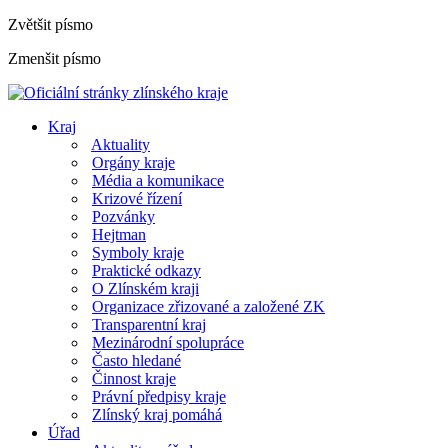
Zvětšit písmo
Zmenšit písmo
Kraj
Aktuality
Orgány kraje
Média a komunikace
Krizové řízení
Pozvánky
Hejtman
Symboly kraje
Praktické odkazy
O Zlínském kraji
Organizace zřizované a založené ZK
Transparentní kraj
Mezinárodní spolupráce
Často hledané
Činnost kraje
Právní předpisy kraje
Zlínský kraj pomáhá
Úřad