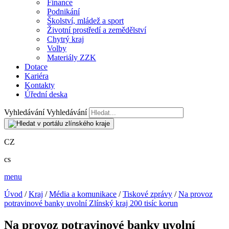
Finance
Podnikání
Školství, mládež a sport
Životní prostředí a zemědělství
Chytrý kraj
Volby
Materiály ZZK
Dotace
Kariéra
Kontakty
Úřední deska
Vyhledávání
Vyhledávání
CZ
cs
menu
Úvod
/
Kraj
/
Média a komunikace
/
Tiskové zprávy
/
Na provoz
potravinové banky uvolní Zlínský kraj 200 tisíc korun
Na provoz potravinové banky uvolní