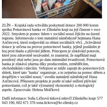
ZLÍN – Krajská rada schválila poskytnutí dotace 200 000 korun
spolku Potravinová banka ve Zlínském kraji na její činnost v roce
2022. Smyslem je pomoc lidem v sociální nouzi žijícím na území
regionu. Informovala o tom statutární náměstkyně hejtmana Hana
Ančincová, která zodpovídá za oblast sociálních věcí. „Schválená
dotace je určena na provoz potravinové banky, jejímž posláním je
boj proti hladu a plýtvání jídlem. Principem je získávání potravin,
které jsou zdravotně nezávadné, to znamená, že například mají
porušený obal nebo jsou po datu minimální trvanlivosti. Potravinová
banka je získává zdarma díky producentům, zemědělcům,
obchodníkům i dárcům. Veřejnost se může zapojit do potravinových
sbírek, které tato ´banka´ organizuje, a to zejména na pomoc dětem a
dospělým v sociální nouzi,“ uvedla statutární náměstkyně Hana
Ančincová. Přínosem projektu je podle ní také snížení plýtvání
potravinami, což je také významný ekonomický a ekologický
aspekt. Zpracovala: Helena Mráčková
Další informace: Soňa Ličková tisková mluvčí Zlínského kraje 577
043 190, 602 671 376 sona.lickova@kr-zlinsky.cz