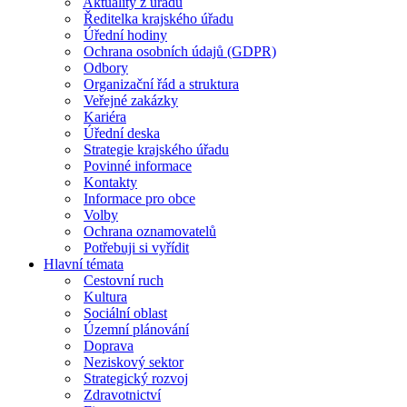
Aktuality z úřadu
Ředitelka krajského úřadu
Úřední hodiny
Ochrana osobních údajů (GDPR)
Odbory
Organizační řád a struktura
Veřejné zakázky
Kariéra
Úřední deska
Strategie krajského úřadu
Povinné informace
Kontakty
Informace pro obce
Volby
Ochrana oznamovatelů
Potřebuji si vyřídit
Hlavní témata
Cestovní ruch
Kultura
Sociální oblast
Územní plánování
Doprava
Neziskový sektor
Strategický rozvoj
Zdravotnictví