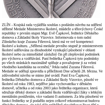
ZLÍN - Krajská rada vyjádřila souhlas s podáním návrhu na udělení
stříbrné Medaile Ministerstva školství, mládeže a tělovýchovy České
republiky v prvním stupni Mgr. Evě Čapkové, ředitelce Dětského
domova a Základní školy Vizovice. Informovala o tom radní
Zlínského kraje Zuzana Fišerová, která má ve své kompetenci
školství a kulturu. „Stříbrná medaile prvního stupně je ministerstvem
školství udělována za dlouhodobé vynikající působení v oblasti
školství nebo za mimořádně záslužný čin při zlepšování podmínek
pro výchovu a vzdělávání. Paní ředitelka Čapková tyto podmínky
po všech stránkách maximálně splňuje a považujeme ji za velmi
vhodného kandidáta na ocenění,“ řekla radní Zuzana Fišerová.
Medaile se udělují zpravidla u příležitosti Dne učitelů 28. března. Ve
zdůvodnění návrhu se mimo jiné uvádí: Paní Eva Čapková,
ředitelka Dětského domova a Základní školy Vizovice, působí ve
školství od roku 1983, nejdříve jako vychovatelka v dětském
domově, učitelka a od roku 2003 jako ředitelka organizace, která
sdružuje dětský domov a základní školu vzdělávající žáky s lehkým
mentálním postižením, více vadami či autismem. Za léta působení ve
funkci ředitelky se jí podařilo nejen celkově rekonstruovat budovu
dětského domova, ale také dále průběžně zkvalitňovat život dětí v