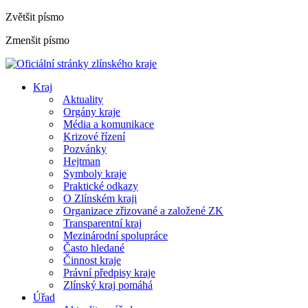
Zvětšit písmo
Zmenšit písmo
Kraj
Aktuality
Orgány kraje
Média a komunikace
Krizové řízení
Pozvánky
Hejtman
Symboly kraje
Praktické odkazy
O Zlínském kraji
Organizace zřizované a založené ZK
Transparentní kraj
Mezinárodní spolupráce
Často hledané
Činnost kraje
Právní předpisy kraje
Zlínský kraj pomáhá
Úřad