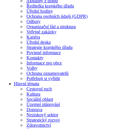
Aktuality z úřadu
Ředitelka krajského úřadu
Úřední hodiny
Ochrana osobních údajů (GDPR)
Odbory
Organizační řád a struktura
Veřejné zakázky
Kariéra
Úřední deska
Strategie krajského úřadu
Povinné informace
Kontakty
Informace pro obce
Volby
Ochrana oznamovatelů
Potřebuji si vyřídit
Hlavní témata
Cestovní ruch
Kultura
Sociální oblast
Územní plánování
Doprava
Neziskový sektor
Strategický rozvoj
Zdravotnictví