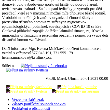
domově; bylo vybudováno sportovní hřiště, outdoorový areál,
revitalizována zahrada. Snahou paní ředitelky je vytvořit pro děti
prostředí, které se v maximální možné míře přibližuje běžné rodině.
V období mimořádných změn v organizaci činnosti školy a
především dětského domova za ztížených hygienicko-
epidemiologických podmínek souvisejících s COVID-19 se Eva
Čapková příkladně zapojila do řešení aktuální situace, zajišťovala
mimořádná organizační a personální opatření a pomoc při výuce dětí
distanční formou vzdělávání.
Další informace: Mgr. Helena Mráčková oddělení komunikace a
vztahů s veřejností 577 043 191, 731 555 179
helena.mrackova@kr-zlinsky.cz
Sdílet na
Vložil: Marek Ulman, 26.01.2021 00:00
Verze pro slabší zrak
Zásady používání souborů cookies
Prohlášení o přístupnosti