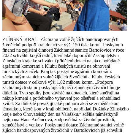
ZLÍNSKÝ KRAJ - Záchranu volně žijících handicapovaných
živočichů podpoří kraj dotací ve výši 150 tisíc korun. Poskytnutí
financí na zajištění činnosti Záchranné stanice Bartošovice v roce
2022 schválili krajští radní, kteří také doporučili Zastupitelstvu
Zlínského kraje ke schválení přidělení dotací na akce pořádané
agrárními komorami a Klubu českých turistů na obnovení
turistických značek. Kraj tak poskytne agrárním komorám,
záchranným stanicím volně žijících živočichů a Klubu českých
turistů dotace v celkové výši 1,82 milionu korun. „Podpora
záchranných stanic poskytujících péči zraněným živočichům je
důležitá. Tyto spolky jsou závislé na dotacích, které směřují na
nákup krmení a potřebného vybavení pro ošetření a rehabilitaci
zvířat. Za důležité považuji také podporu akcí se zemědělskou
tématikou, které jsou v kraji oblíbené, například Dožínky Zlínského
kraje nebo Chovatelský den na Valašsku,“ sdělila náměstkyně
hejtmana Hana Ančincová, zodpovědná za životní prostředí,
zemědělství a venkov. Poskytnutí dotace Záchranné stanici volně
žijících handicapovaných živočichů v Bartošovicích již schválili