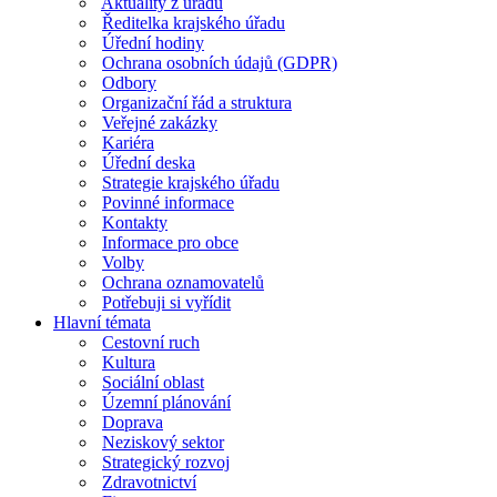
Aktuality z úřadu
Ředitelka krajského úřadu
Úřední hodiny
Ochrana osobních údajů (GDPR)
Odbory
Organizační řád a struktura
Veřejné zakázky
Kariéra
Úřední deska
Strategie krajského úřadu
Povinné informace
Kontakty
Informace pro obce
Volby
Ochrana oznamovatelů
Potřebuji si vyřídit
Hlavní témata
Cestovní ruch
Kultura
Sociální oblast
Územní plánování
Doprava
Neziskový sektor
Strategický rozvoj
Zdravotnictví