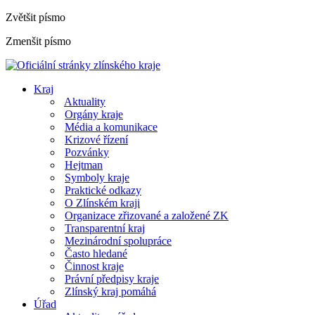
Zvětšit písmo
Zmenšit písmo
Kraj
Aktuality
Orgány kraje
Média a komunikace
Krizové řízení
Pozvánky
Hejtman
Symboly kraje
Praktické odkazy
O Zlínském kraji
Organizace zřizované a založené ZK
Transparentní kraj
Mezinárodní spolupráce
Často hledané
Činnost kraje
Právní předpisy kraje
Zlínský kraj pomáhá
Úřad