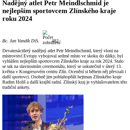
Nadějný atlet Petr Meindlschmid je
nejlepším sportovcem Zlínského kraje
roku 2024
Bc. Jan Vandík DiS.
482
Devatenáctiletý nadějný atlet Petr Meindlschmid, který vloni na
mistrovství Evropy vybojoval sedmé místo ve skoku do dálky, byl
vyhlášen nejlepším sportovcem Zlínského kraje za rok 2024. Stalo
se tak na slavnostním ceremoniálu, který se uskutečnil v úterý 13.
května v Kongresovém centru Zlín. Ocenění si během něj převzali i
další sportovci. Osobně jim poblahopřáli hejtman Zlínského kraje
Radim Holiš a další krajští radní. Zlínský kraj je vyhlašovatelem této
tradiční ankety.