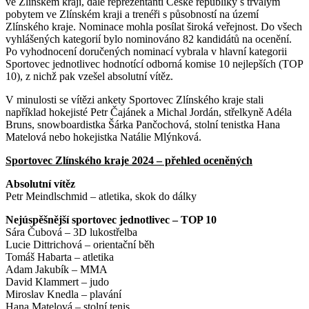
ve Zlínském kraji, dále reprezentanti České republiky s trvalým
pobytem ve Zlínském kraji a trenéři s působností na území
Zlínského kraje. Nominace mohla posílat široká veřejnost. Do všech
vyhlášených kategorií bylo nominováno 82 kandidátů na ocenění.
Po vyhodnocení doručených nominací vybrala v hlavní kategorii
Sportovec jednotlivec hodnotící odborná komise 10 nejlepších (TOP
10), z nichž pak vzešel absolutní vítěz.
V minulosti se vítězi ankety Sportovec Zlínského kraje stali
například hokejisté Petr Čajánek a Michal Jordán, střelkyně Adéla
Bruns, snowboardistka Šárka Pančochová, stolní tenistka Hana
Matelová nebo hokejistka Natálie Mlýnková.
Sportovec Zlínského kraje 2024 – přehled oceněných
Absolutní vítěz
Petr Meindlschmid – atletika, skok do dálky
Nejúspěšnější sportovec jednotlivec – TOP 10
Sára Čubová – 3D lukostřelba
Lucie Dittrichová – orientační běh
Tomáš Habarta – atletika
Adam Jakubík – MMA
David Klammert – judo
Miroslav Knedla – plavání
Hana Matelová – stolní tenis