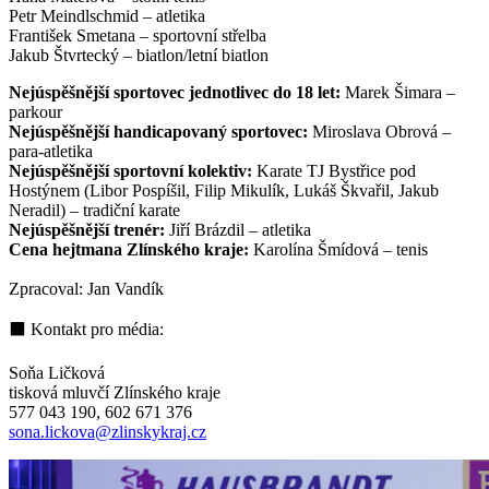
Petr Meindlschmid – atletika
František Smetana – sportovní střelba
Jakub Štvrtecký – biatlon/letní biatlon
Nejúspěšnější sportovec jednotlivec do 18 let:
Marek Šimara –
parkour
Nejúspěšnější handicapovaný sportovec:
Miroslava Obrová –
para-atletika
Nejúspěšnější sportovní kolektiv:
Karate TJ Bystřice pod
Hostýnem (Libor Pospíšil, Filip Mikulík, Lukáš Škvařil, Jakub
Neradil) – tradiční karate
Nejúspěšnější trenér:
Jiří Brázdil – atletika
Cena hejtmana Zlínského kraje:
Karolína Šmídová – tenis
Zpracoval: Jan Vandík
⬛ Kontakt pro média:
Soňa Ličková
tisková mluvčí Zlínského kraje
577 043 190, 602 671 376
sona.lickova@zlinskykraj.cz