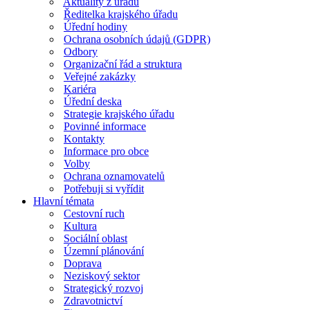
Aktuality z úřadu
Ředitelka krajského úřadu
Úřední hodiny
Ochrana osobních údajů (GDPR)
Odbory
Organizační řád a struktura
Veřejné zakázky
Kariéra
Úřední deska
Strategie krajského úřadu
Povinné informace
Kontakty
Informace pro obce
Volby
Ochrana oznamovatelů
Potřebuji si vyřídit
Hlavní témata
Cestovní ruch
Kultura
Sociální oblast
Územní plánování
Doprava
Neziskový sektor
Strategický rozvoj
Zdravotnictví