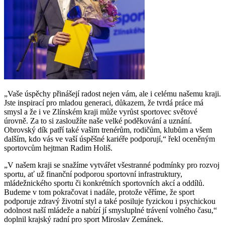
„Vaše úspěchy přinášejí radost nejen vám, ale i celému našemu kraji.
Jste inspirací pro mladou generaci, důkazem, že tvrdá práce má
smysl a že i ve Zlínském kraji může vyrůst sportovec světové
úrovně. Za to si zasloužíte naše velké poděkování a uznání.
Obrovský dík patří také vašim trenérům, rodičům, klubům a všem
dalším, kdo vás ve vaší úspěšné kariéře podporují,“ řekl oceněným
sportovcům hejtman Radim Holiš.
„V našem kraji se snažíme vytvářet všestranné podmínky pro rozvoj
sportu, ať už finanční podporou sportovní infrastruktury,
mládežnického sportu či konkrétních sportovních akcí a oddílů.
Budeme v tom pokračovat i nadále, protože věříme, že sport
podporuje zdravý životní styl a také posiluje fyzickou i psychickou
odolnost naší mládeže a nabízí jí smysluplné trávení volného času,“
doplnil krajský radní pro sport Miroslav Zemánek.