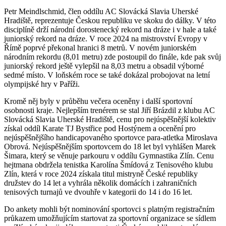
Petr Meindlschmid, člen oddílu AC Slovácká Slavia Uherské
Hradiště, reprezentuje Českou republiku ve skoku do dálky. V této
disciplíně drží národní dorostenecký rekord na dráze i v hale a také
juniorský rekord na dráze. V roce 2024 na mistrovství Evropy v
Římě poprvé překonal hranici 8 metrů. V novém juniorském
národním rekordu (8,01 metru) zde postoupil do finále, kde pak svůj
juniorský rekord ještě vylepšil na 8,03 metru a obsadil výborné
sedmé místo. V loňském roce se také dokázal probojovat na letní
olympijské hry v Paříži.
Kromě něj byly v průběhu večera oceněny i další sportovní
osobnosti kraje. Nejlepším trenérem se stal Jiří Brázdil z klubu AC
Slovácká Slavia Uherské Hradiště, cenu pro nejúspěšnější kolektiv
získal oddíl Karate TJ Bystřice pod Hostýnem a ocenění pro
nejúspěšnějšího handicapovaného sportovce para-atletka Miroslava
Obrová. Nejúspěšnějším sportovcem do 18 let byl vyhlášen Marek
Šimara, který se věnuje parkouru v oddílu Gymnastika Zlín. Cenu
hejtmana obdržela tenistka Karolína Šmídová z Tenisového klubu
Zlín, která v roce 2024 získala titul mistryně České republiky
družstev do 14 let a vyhrála několik domácích i zahraničních
tenisových turnajů ve dvouhře v kategorii do 14 i do 16 let.
Do ankety mohli být nominování sportovci s platným registračním
průkazem umožňujícím startovat za sportovní organizace se sídlem