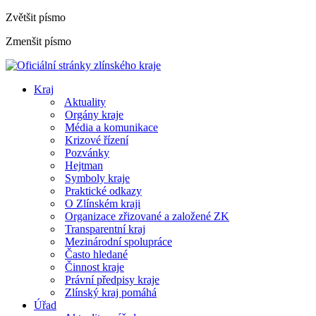
Zvětšit písmo
Zmenšit písmo
Kraj
Aktuality
Orgány kraje
Média a komunikace
Krizové řízení
Pozvánky
Hejtman
Symboly kraje
Praktické odkazy
O Zlínském kraji
Organizace zřizované a založené ZK
Transparentní kraj
Mezinárodní spolupráce
Často hledané
Činnost kraje
Právní předpisy kraje
Zlínský kraj pomáhá
Úřad