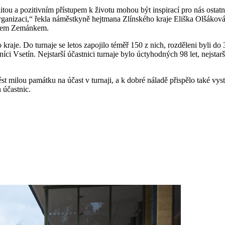
alitou a pozitivním přístupem k životu mohou být inspirací pro nás ostat
 organizaci,“ řekla náměstkyně hejtmana Zlínského kraje Eliška Olšáková,
avem Zemánkem.
kraje. Do turnaje se letos zapojilo téměř 150 z nich, rozděleni byli do
ci Vsetín. Nejstarší účastnici turnaje bylo úctyhodných 98 let, nejs
st milou památku na účast v turnaji, a k dobré náladě přispělo také vys
 účastnic.