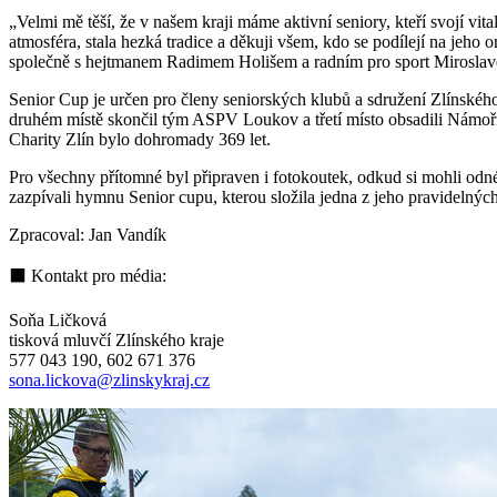
„Velmi mě těší, že v našem kraji máme aktivní seniory, kteří svojí vit
atmosféra, stala hezká tradice a děkuji všem, kdo se podílejí na jeho
společně s hejtmanem Radimem Holišem a radním pro sport Mirosl
Senior Cup je určen pro členy seniorských klubů a sdružení Zlínského 
druhém místě skončil tým ASPV Loukov a třetí místo obsadili Námořní
Charity Zlín bylo dohromady 369 let.
Pro všechny přítomné byl připraven i fotokoutek, odkud si mohli odné
zazpívali hymnu Senior cupu, kterou složila jedna z jeho pravidelných
Zpracoval: Jan Vandík
⬛ Kontakt pro média:
Soňa Ličková
tisková mluvčí Zlínského kraje
577 043 190, 602 671 376
sona.lickova@zlinskykraj.cz