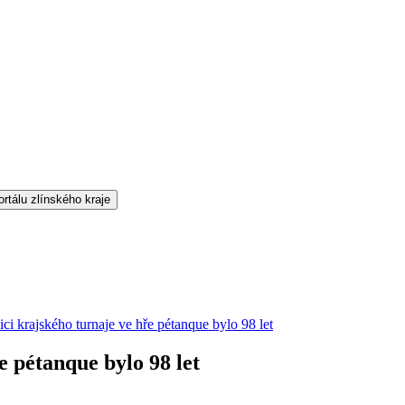
ici krajského turnaje ve hře pétanque bylo 98 let
e pétanque bylo 98 let