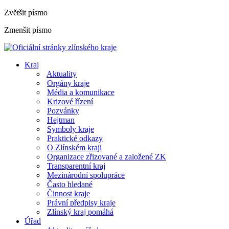
Zvětšit písmo
Zmenšit písmo
Kraj
Aktuality
Orgány kraje
Média a komunikace
Krizové řízení
Pozvánky
Hejtman
Symboly kraje
Praktické odkazy
O Zlínském kraji
Organizace zřizované a založené ZK
Transparentní kraj
Mezinárodní spolupráce
Často hledané
Činnost kraje
Právní předpisy kraje
Zlínský kraj pomáhá
Úřad