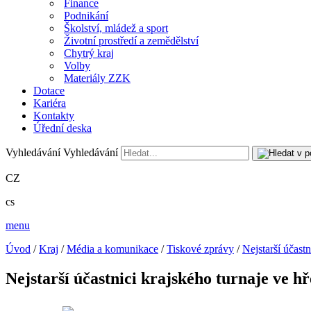
Finance
Podnikání
Školství, mládež a sport
Životní prostředí a zemědělství
Chytrý kraj
Volby
Materiály ZZK
Dotace
Kariéra
Kontakty
Úřední deska
Vyhledávání
Vyhledávání
CZ
cs
menu
Úvod
/
Kraj
/
Média a komunikace
/
Tiskové zprávy
/
Nejstarší účastn
Nejstarší účastnici krajského turnaje ve hř