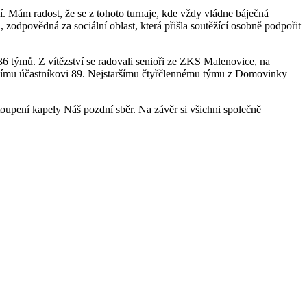
ní. Mám radost, že se z tohoto turnaje, kde vždy vládne báječná
 zodpovědná za sociální oblast, která přišla soutěžící osobně podpořit
 36 týmů. Z vítězství se radovali senioři ze ZKS Malenovice, na
taršímu účastníkovi 89. Nejstaršímu čtyřčlennému týmu z Domovinky
toupení kapely Náš pozdní sběr. Na závěr si všichni společně