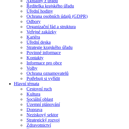
Aktuality z úřadu
Ředitelka krajského úřadu
Úřední hodiny
Ochrana osobních údajů (GDPR)
Odbory
Organizační řád a struktura
Veřejné zakázky
Kariéra
Úřední deska
Strategie krajského úřadu
Povinné informace
Kontakty
Informace pro obce
Volby
Ochrana oznamovatelů
Potřebuji si vyřídit
Hlavní témata
Cestovní ruch
Kultura
Sociální oblast
Územní plánování
Doprava
Neziskový sektor
Strategický rozvoj
Zdravotnictví