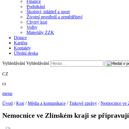
Finance
Podnikání
Školství, mládež a sport
Životní prostředí a zemědělství
Chytrý kraj
Volby
Materiály ZZK
Dotace
Kariéra
Kontakty
Úřední deska
Vyhledávání
Vyhledávání
CZ
cs
menu
Úvod
/
Kraj
/
Média a komunikace
/
Tiskové zprávy
/
Nemocnice ve Z
Nemocnice ve Zlínském kraji se připravu