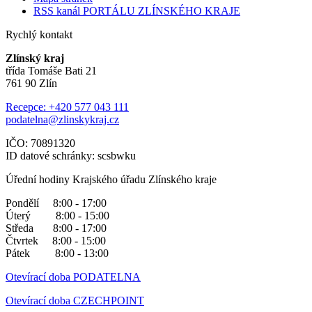
RSS kanál PORTÁLU ZLÍNSKÉHO KRAJE
Rychlý kontakt
Zlínský kraj
třída Tomáše Bati 21
761 90 Zlín
Recepce: +420 577 043 111
podatelna@zlinskykraj.cz
IČO: 70891320
ID datové schránky: scsbwku
Úřední hodiny Krajského úřadu Zlínského kraje
Pondělí 8:00 - 17:00
Úterý 8:00 - 15:00
Středa 8:00 - 17:00
Čtvrtek 8:00 - 15:00
Pátek 8:00 - 13:00
Otevírací doba PODATELNA
Otevírací doba CZECHPOINT