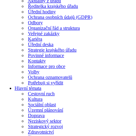
Aktuality z úřadu
Ředitelka krajského úřadu
Úřední hodiny
Ochrana osobních údajů (GDPR)
Odbory
Organizační řád a struktura
Veřejné zakázky
Kariéra
Úřední deska
Strategie krajského úřadu
Povinné informace
Kontakty
Informace pro obce
Volby
Ochrana oznamovatelů
Potřebuji si vyřídit
Hlavní témata
Cestovní ruch
Kultura
Sociální oblast
Územní plánování
Doprava
Neziskový sektor
Strategický rozvoj
Zdravotnictví