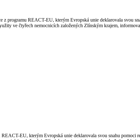
ce z programu REACT-EU, kterým Evropská unie deklarovala svou snahu
 využity ve čtyřech nemocnicích založených Zlínským krajem, informov
REACT-EU, kterým Evropská unie deklarovala svou snahu pomoci reagov