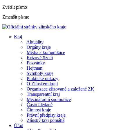
Zvětšit písmo
Zmenšit písmo
Kraj
Aktuality
Orgány kraje
Média a komunikace
Krizové řízení
Pozvánky
Hejtman
Symboly kraje
Praktické odkazy
O Zlínském kraji
Organizace zřizované a založené ZK
Transparentní kraj
Mezinárodní spolupráce
Často hledané
Činnost kraje
Právní předpisy kraje
Zlínský kraj pomáhá
Úřad