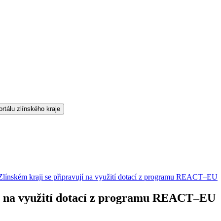
línském kraji se připravují na využití dotací z programu REACT–EU
jí na využití dotací z programu REACT–EU