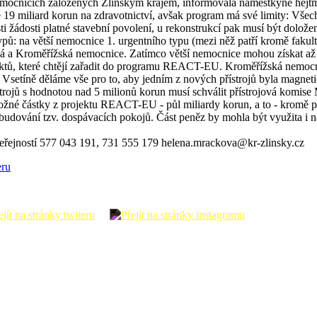
nemocnicích založených Zlínským krajem, informovala náměstkyně hejtm
ně 19 miliard korun na zdravotnictví, avšak program má své limity: Vš
i žádosti platné stavební povolení, u rekonstrukcí pak musí být dolož
pů: na větší nemocnice 1. urgentního typu (mezi něž patří kromě faku
ská a Kroměřížská nemocnice. Zatímco větší nemocnice mohou získat a
ektů, které chtějí zařadit do programu REACT-EU. Kroměřížská nemocn
Vsetíně děláme vše pro to, aby jedním z nových přístrojů byla magneti
rojů s hodnotou nad 5 milionů korun musí schválit přístrojová komise M
né částky z projektu REACT-EU - půl miliardy korun, a to - kromě poří
udování tzv. dospávacích pokojů. Část peněz by mohla být využita i n
eřejností 577 043 191, 731 555 179 helena.mrackova@kr-zlinsky.cz