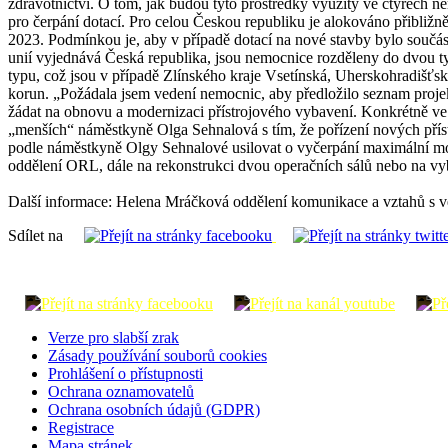
zdravotnictví. O tom, jak budou tyto prostředky využity ve čtyřech 
pro čerpání dotací. Pro celou Českou republiku je alokováno přibliž
2023. Podmínkou je, aby v případě dotací na nové stavby bylo součást
unií vyjednává Česká republika, jsou nemocnice rozděleny do dvou ty
typu, což jsou v případě Zlínského kraje Vsetínská, Uherskohradišť
korun. „Požádala jsem vedení nemocnic, aby předložilo seznam proj
žádat na obnovu a modernizaci přístrojového vybavení. Konkrétně ve 
„menších“ náměstkyně Olga Sehnalová s tím, že pořízení nových příst
podle náměstkyně Olgy Sehnalové usilovat o vyčerpání maximální mož
oddělení ORL, dále na rekonstrukci dvou operačních sálů nebo na vyb
Další informace: Helena Mráčková oddělení komunikace a vztahů s v
Sdílet na
Verze pro slabší zrak
Zásady používání souborů cookies
Prohlášení o přístupnosti
Ochrana oznamovatelů
Ochrana osobních údajů (GDPR)
Registrace
Mapa stránek