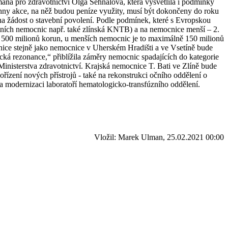
ana pro zdravotnictví Olga Sehnalová, která vysvětlila i podmínky
echny akce, na něž budou peníze využity, musí být dokončeny do roku
ena žádost o stavební povolení. Podle podmínek, které s Evropskou
ltních nemocnic např. také zlínská KNTB) a na nemocnice menší – 2.
ž 500 milionů korun, u menších nemocnic je to maximálně 150 milionů
ice stejně jako nemocnice v Uherském Hradišti a ve Vsetíně bude
cká rezonance,“ přiblížila záměry nemocnic spadajících do kategorie
inisterstva zdravotnictví. Krajská nemocnice T. Bati ve Zlíně bude
zení nových přístrojů - také na rekonstrukci očního oddělení o
a modernizaci laboratoří hematologicko-transfúzního oddělení.
Vložil: Marek Ulman, 25.02.2021 00:00