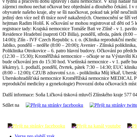
v týdnu a pracovní dobu upravily i další nemocnice. V kraji nadále f
zájemci mohou nechat očkovat bez objednání a dlouhého čekání. I v mí
obyvatele našeho kraje, aby se šli naočkovat, pokud tak ještě neučini
jediný den více než tři tisíce nově nakažených. Onemocnění se šíří v
hejtman Radim Holiš. K očkování se mohou registrovat už děti od 5 let
registrace tady: Krajská nemocnice Tomáše Bati ve Zlíně - v 1. pavi
Residence Hradební (naproti OD Billa), pondělí, středa, pátek (8:00 –
14:00); Zlín - IVF Czech Republic s. r. o. (Klinika reprodukční med
Jablko, pondělí – neděle (8:00 – 20:00); Avenier - Zlínská poliklinika
Poliklinika Otrokovice – 6. patro hlavní budovy. Očkování po předcho
(12:30 – 15:30); Kroměřížská nemocnice – očkuje se na Výstavišti Kro
bude očkování jen do 15:30 hod. Vsetínská nemocnice - v 1. patře b
lékárny), 1. podlaží, pondělí, čtvrtek, pátek 7:30 – 14:30; EUC klinik
(8:00 – 12:00); CZUB zdravotní s.r.o. - poliklinika Můj lékař, Uhers
Uherskohradišťská nemocnice Kroměřížská nemocnice MEDICAL PLUS, s.
reprodukční medicíny a gynekologie) Provozní doba očkovacích míst
Další informace: Soňa Ličková tisková mluvčí Zlínského kraje 577 0
Sdílet na
Verze pro slabší zrak