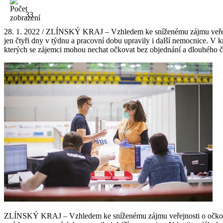
33
28. 1. 2022 / ZLÍNSKÝ KRAJ – Vzhledem ke sníženému zájmu veřejno
jen čtyři dny v týdnu a pracovní dobu upravily i další nemocnice. V k
kterých se zájemci mohou nechat očkovat bez objednání a dlouhého ček
ZLÍNSKÝ KRAJ – Vzhledem ke sníženému zájmu veřejnosti o očkování