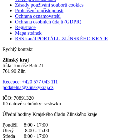
Zásady používání souborů cookies
Prohlášení o přístupnosti
Ochrana oznamovatelů
Ochrana osobních údajů (GDPR)
Registrace
Mapa stránek
RSS kanál PORTÁLU ZLÍNSKÉHO KRAJE
Rychlý kontakt
Zlínský kraj
třída Tomáše Bati 21
761 90 Zlín
Recepce: +420 577 043 111
podatelna@zlinskykraj.cz
IČO: 70891320
ID datové schránky: scsbwku
Úřední hodiny Krajského úřadu Zlínského kraje
Pondělí 8:00 - 17:00
Úterý 8:00 - 15:00
Středa 8:00 - 17:00