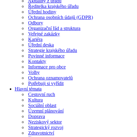
Aktuality z úřadu
Ředitelka krajského úřadu
Úřední hodiny
Ochrana osobních údajů (GDPR)
Odbory
Organizační řád a struktura
Veřejné zakázky
Kariéra
Úřední deska
Strategie krajského úřadu
Povinné informace
Kontakty
Informace pro obce
Volby
Ochrana oznamovatelů
Potřebuji si vyřídit
Hlavní témata
Cestovní ruch
Kultura
Sociální oblast
Územní plánování
Doprava
Neziskový sektor
Strategický rozvoj
Zdravotnictví