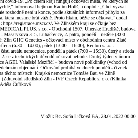
ní covid-19. „Po celém kraji fungují očkovací místa, ve kterých se
rychlé,“ informoval hejtman Radim Holiš, a doplnil: „Chci vyzvat
emie rozhodně není u konce, podle aktuálních informací přibylo za
a, která musíme brát vážně. Proto říkám, běžte se očkovat,“ dodal
https://registrace.mzcr.cz/. Ve Zlínském kraji se očkuje bez
:00); MEDICAL PLUS, s.r.o. - Obchodní 1507, Uherské Hradiště, budova
) - Masarykova 315, Luhačovice, 2. patro, pondělí – neděle (8:00 –
45); Zlín GHC Genetics - očkovací místo v obchodním centru Zlaté
ředa (6:30 – 14:00), pátek (13:00 – 16:00); Renturi s.r.o. -
sti areálu nemocnice, pondělí a pátek (7:00 – 15:30), úterý a středa
10. 2. se z technických důvodů očkovat nebude. Druhý týden v únoru
nice AGEL Valašské Meziříčí – budova nové polikliniky (vchod od
o předchozím objednání. Očkování probíhá ve dnech pondělí - čtvrtek
i na těchto místech: Krajská nemocnice Tomáše Bati ve Zlíně
ravotní středisko) Zlín - IVF Czech Republic s. r. o. (Klinika
 Adéla Čuříková
Vložil: Bc. Soňa Ličková BA, 28.01.2022 00:00