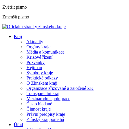
Zvětšit písmo
Zmenšit písmo
Kraj
Aktuality
Orgány kraje
Média a komunikace
Krizové řízení
Pozvánky
Hejtman
Symboly kraje
Praktické odkazy
O Zlínském kraji
Organizace zřizované a založené ZK
Transparentní kraj
Mezinárodní spolupráce
Často hledané
Činnost kraje
Právní předpisy kraje
Zlínský kraj pomáhá
Úřad