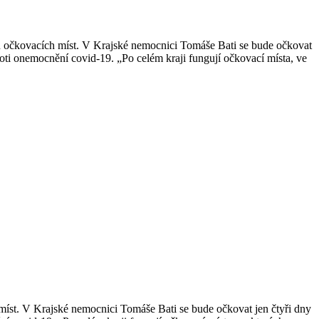
 očkovacích míst. V Krajské nemocnici Tomáše Bati se bude očkovat
roti onemocnění covid-19. „Po celém kraji fungují očkovací místa, ve
t. V Krajské nemocnici Tomáše Bati se bude očkovat jen čtyři dny