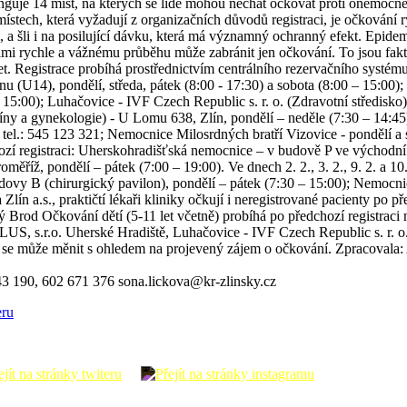
unguje 14 míst, na kterých se lidé mohou nechat očkovat proti onemocně
stech, která vyžadují z organizačních důvodů registraci, je očkování 
li, a šli i na posilující dávku, která má významný ochranný efekt. Epid
elmi rychle a vážnému průběhu může zabránit jen očkování. To jsou fakt
. Registrace probíhá prostřednictvím centrálního rezervačního systému: 
lonu (U14), pondělí, středa, pátek (8:00 - 17:30) a sobota (8:00 – 15
 15:00); Luhačovice - IVF Czech Republic s. r. o. (Zdravotní středisko
icíny a gynekologie) - U Lomu 638, Zlín, pondělí – neděle (7:30 – 14:
, tel.: 545 123 321; Nemocnice Milosrdných bratří Vizovice - pondělí a st
zí registraci: Uherskohradišťská nemocnice – v budově P ve východní čá
měříž, pondělí – pátek (7:00 – 19:00). Ve dnech 2. 2., 3. 2., 9. 2. a 
udovy B (chirurgický pavilon), pondělí – pátek (7:30 – 15:00); Nemoc
a Zlín a.s., praktičtí lékaři kliniky očkují i neregistrované pacienty p
ký Brod Očkování dětí (5-11 let včetně) probíhá po předchozí registrac
r.o. Uherské Hradiště, Luhačovice - IVF Czech Republic s. r. o. (Zd
 se může měnit s ohledem na projevený zájem o očkování. Zpracovala:
43 190, 602 671 376 sona.lickova@kr-zlinsky.cz