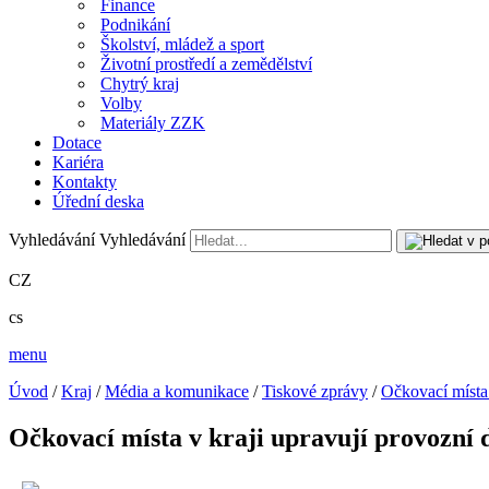
Finance
Podnikání
Školství, mládež a sport
Životní prostředí a zemědělství
Chytrý kraj
Volby
Materiály ZZK
Dotace
Kariéra
Kontakty
Úřední deska
Vyhledávání
Vyhledávání
CZ
cs
menu
Úvod
/
Kraj
/
Média a komunikace
/
Tiskové zprávy
/
Očkovací místa 
Očkovací místa v kraji upravují provozní