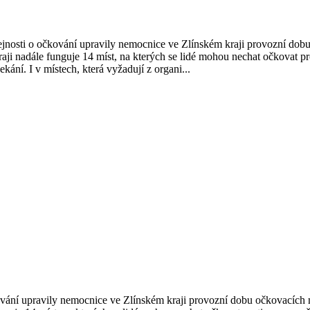
sti o očkování upravily nemocnice ve Zlínském kraji provozní dobu
raji nadále funguje 14 míst, na kterých se lidé mohou nechat očkovat p
ání. I v místech, která vyžadují z organi...
 upravily nemocnice ve Zlínském kraji provozní dobu očkovacích mís