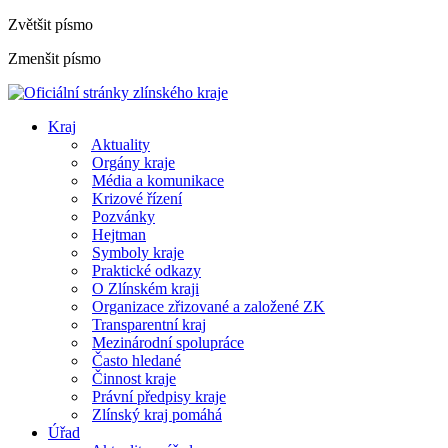
Zvětšit písmo
Zmenšit písmo
Kraj
Aktuality
Orgány kraje
Média a komunikace
Krizové řízení
Pozvánky
Hejtman
Symboly kraje
Praktické odkazy
O Zlínském kraji
Organizace zřizované a založené ZK
Transparentní kraj
Mezinárodní spolupráce
Často hledané
Činnost kraje
Právní předpisy kraje
Zlínský kraj pomáhá
Úřad