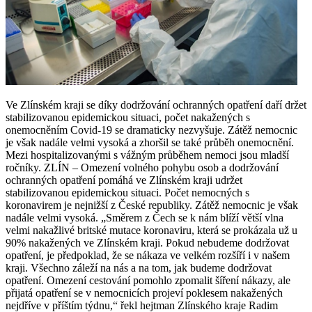
Ve Zlínském kraji se díky dodržování ochranných opatření daří držet
stabilizovanou epidemickou situaci, počet nakažených s
onemocněním Covid-19 se dramaticky nezvyšuje. Zátěž nemocnic
je však nadále velmi vysoká a zhoršil se také průběh onemocnění.
Mezi hospitalizovanými s vážným průběhem nemoci jsou mladší
ročníky. ZLÍN – Omezení volného pohybu osob a dodržování
ochranných opatření pomáhá ve Zlínském kraji udržet
stabilizovanou epidemickou situaci. Počet nemocných s
koronavirem je nejnižší z České republiky. Zátěž nemocnic je však
nadále velmi vysoká. „Směrem z Čech se k nám blíží větší vlna
velmi nakažlivé britské mutace koronaviru, která se prokázala už u
90% nakažených ve Zlínském kraji. Pokud nebudeme dodržovat
opatření, je předpoklad, že se nákaza ve velkém rozšíří i v našem
kraji. Všechno záleží na nás a na tom, jak budeme dodržovat
opatření. Omezení cestování pomohlo zpomalit šíření nákazy, ale
přijatá opatření se v nemocnicích projeví poklesem nakažených
nejdříve v příštím týdnu,“ řekl hejtman Zlínského kraje Radim