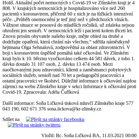
Holiš. Aktuální počet nemocných s Covid-19 ve Zlínském kraji je 4
808. V krajských nemocnicích je hospitalizováno více než 260
pacientů s koronavirem, přičemž 60 z nich je na lůžkách intenzivní
péče. „Průběh onemocnění je teď jiný než v předchozích vlnách.
Vážnost situace se posouvá do mladších ročníků, už zdaleka nejsou
ohroženi jen senioři. V nemocnicích leží i pacienti kolem třiceti let.
Znovu prosím obyvatele našeho kraje, mějte ohled na druhé a
dodržujte opatření, která chrání nás všechny,“ sdělila náměstkyně
hejtmana Olga Sehnalová, zodpovědná za oblast zdravotnictví. V
boji s koronavirem úspěšně pomáhá také očkování. Ve Zlínském
kraji bylo k 10. březnu vyočkováno celkem 44 581 dávek, z toho 1.
dávku dostalo 31 107 osob, 2. dávku 13 474 osob. Mezi
naočkovanými jsou zdravotníci, klienti a zaměstnanci pobytových
sociálních služeb, senioři nad 70 let a pedagogičtí pracovníci a
ostatní pracovníci ve školství. Důležité informace k očkování najdou
zájemci na webu Zlínského kraje v sekci Informace k očkování proti
Covid-19. Zpracovala: Adéla Čuříková
Další informace: Soňa Ličková tisková mluvčí Zlínského kraje 577
043 190, 602 671 376 sona.lickova@kr-zlinsky.cz
Sdílet na
Vložil: Bc. Soňa Ličková BA, 11.03.2021 00:00