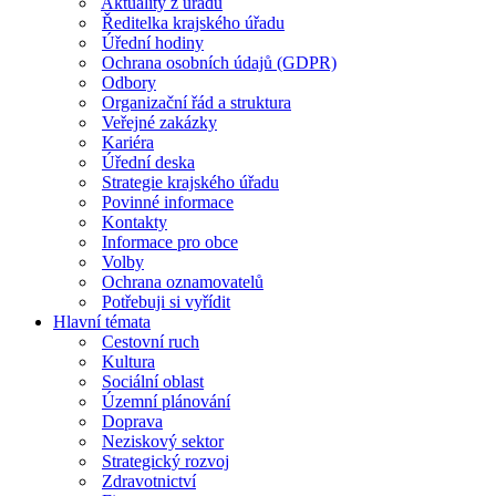
Aktuality z úřadu
Ředitelka krajského úřadu
Úřední hodiny
Ochrana osobních údajů (GDPR)
Odbory
Organizační řád a struktura
Veřejné zakázky
Kariéra
Úřední deska
Strategie krajského úřadu
Povinné informace
Kontakty
Informace pro obce
Volby
Ochrana oznamovatelů
Potřebuji si vyřídit
Hlavní témata
Cestovní ruch
Kultura
Sociální oblast
Územní plánování
Doprava
Neziskový sektor
Strategický rozvoj
Zdravotnictví