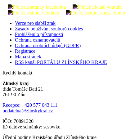
Verze pro slabší zrak
Zásady používání souborů cookies
Prohlášení o přístupnosti
Ochrana oznamovatelů
Ochrana osobních údajů (GDPR)
Registrace
Mapa stránek
RSS kanál PORTÁLU ZLÍNSKÉHO KRAJE
Rychlý kontakt
Zlínský kraj
třída Tomáše Bati 21
761 90 Zlín
Recepce: +420 577 043 111
podatelna@zlinskykraj.cz
IČO: 70891320
ID datové schránky: scsbwku
Úřední hodiny Krajského úřadu Zlínského kraje