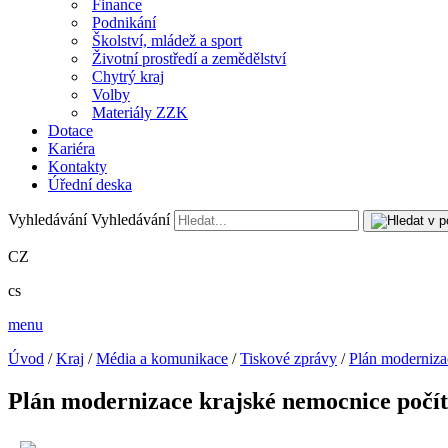
Finance
Podnikání
Školství, mládež a sport
Životní prostředí a zemědělství
Chytrý kraj
Volby
Materiály ZZK
Dotace
Kariéra
Kontakty
Úřední deska
Vyhledávání
Vyhledávání
CZ
cs
menu
Úvod
/
Kraj
/
Média a komunikace
/
Tiskové zprávy
/
Plán moderniza
Plán modernizace krajské nemocnice počítá