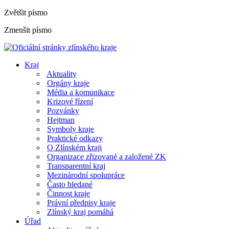
Zvětšit písmo
Zmenšit písmo
Kraj
Aktuality
Orgány kraje
Média a komunikace
Krizové řízení
Pozvánky
Hejtman
Symboly kraje
Praktické odkazy
O Zlínském kraji
Organizace zřizované a založené ZK
Transparentní kraj
Mezinárodní spolupráce
Často hledané
Činnost kraje
Právní předpisy kraje
Zlínský kraj pomáhá
Úřad