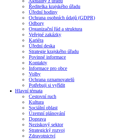
Aktuality z úřadu
Ředitelka krajského úřadu
Úřední hodiny
Ochrana osobních údajů (GDPR)
Odbory
Organizační řád a struktura
Veřejné zakázky
Kariéra
Úřední deska
Strategie krajského úřadu
Povinné informace
Kontakty
Informace pro obce
Volby
Ochrana oznamovatelů
Potřebuji si vyřídit
Hlavní témata
Cestovní ruch
Kultura
Sociální oblast
Územní plánování
Doprava
Neziskový sektor
Strategický rozvoj
Zdravotnictví