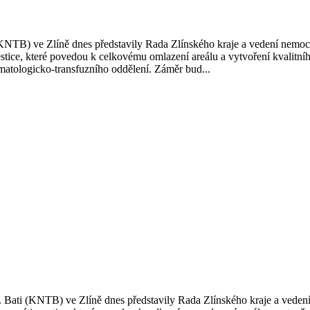
(KNTB) ve Zlíně dnes představily Rada Zlínského kraje a vedení nemoc
ce, které povedou k celkovému omlazení areálu a vytvoření kvalitního
matologicko-transfuzního oddělení. Záměr bud...
ti (KNTB) ve Zlíně dnes představily Rada Zlínského kraje a vedení 