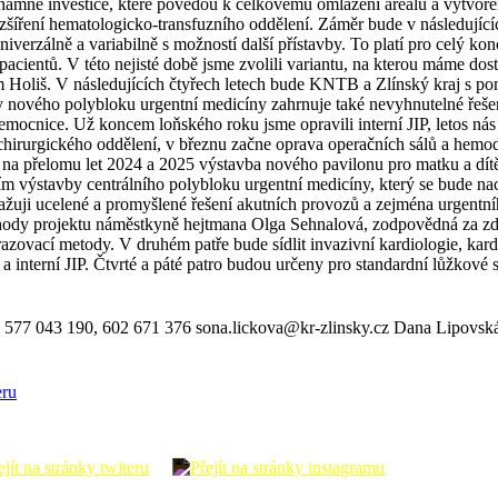
mné investice, které povedou k celkovému omlazení areálu a vytvoření 
ozšíření hematologicko-transfuzního oddělení. Záměr bude v následujíc
univerzálně a variabilně s možností další přístavby. To platí pro cel
y pacientů. V této nejisté době jsme zvolili variantu, na kterou máme d
Holiš. V následujících čtyřech letech bude KNTB a Zlínský kraj s po
 nového polybloku urgentní medicíny zahrnuje také nevyhnutelné řešen
emocnice. Už koncem loňského roku jsme opravili interní JIP, letos n
a chirurgického oddělení, v březnu začne oprava operačních sálů a hem
 na přelomu let 2024 a 2025 výstavba nového pavilonu pro matku a dít
 výstavby centrálního polybloku urgentní medicíny, který se bude nach
ovažuji ucelené a promyšlené řešení akutních provozů a zejména urgentn
ody projektu náměstkyně hejtmana Olga Sehnalová, zodpovědná za zdra
azovací metody. V druhém patře bude sídlit invazivní kardiologie, kard
 interní JIP. Čtvrté a páté patro budou určeny pro standardní lůžkové 
 577 043 190, 602 671 376 sona.lickova@kr-zlinsky.cz Dana Lipovská