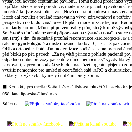
výstavbou nového centrálního pavilonu. Tomu budou předcházet význa
například stavba nové porodnice, modernizace plicního pavilonu či r
projedná krajské zastupitelstvo. „Nová centrální budova je navržena 
letech dál rozvíjet a pružně reagovat na vývoj zdravotnictví a potřeb
perspektivu do budoucna,“ uvedl k plánu modernizace hejtman Radim 
2 miliardy korun. „Máme připraven reálný plán, který kromě výstavby
Současně s tím budeme areál připravovat na výstavbu nového srdce n
Jan Hrdý s tím, že aktuálně probíhá rekonstrukce kardiologické JIP 
sále pro gynekologii. Na místě dnešních budov 16, 17 a 18 pak začne
ORL a ortopedie. Poté plán modernizace počítá se samotným zahájením
pěti bloků po pěti patrech. „Za největší přínos z pohledu pacientů p
odpadnou nutné převozy pacientů v rámci nemocnice,“ vyzdvihla výh
parkování, v prvním podlaží se budou nacházet urgentní příjem a zobr
využije nemocnice pro umístění operačních sálů, ARO a chirurgickou a
náklady na výstavbu by měly činit 4 miliardy korun.
⬛ Kontakty pro média: Soňa Ličková tisková mluvčí Zlínského kraje
058 dana.lipovska@bnzlin.cz
Sdílet na