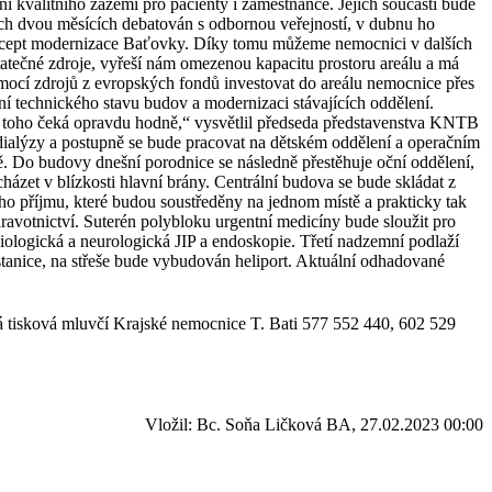
kvalitního zázemí pro pacienty i zaměstnance. Jejich součástí bude
ích dvou měsících debatován s odbornou veřejností, v dubnu ho
ý koncept modernizace Baťovky. Díky tomu můžeme nemocnici v dalších
ostatečné zdroje, vyřeší nám omezenou kapacitu prostoru areálu a má
mocí zdrojů z evropských fondů investovat do areálu nemocnice přes
í technického stavu budov a modernizaci stávajících oddělení.
ás toho čeká opravdu hodně,“ vysvětlil předseda představenstva KNTB
odialýzy a postupně se bude pracovat na dětském oddělení a operačním
ě. Do budovy dnešní porodnice se následně přestěhuje oční oddělení,
ázet v blízkosti hlavní brány. Centrální budova se bude skládat z
ího příjmu, které budou soustředěny na jednom místě a prakticky tak
votnictví. Suterén polybloku urgentní medicíny bude sloužit pro
iologická a neurologická JIP a endoskopie. Třetí nadzemní podlaží
stanice, na střeše bude vybudován heliport. Aktuální odhadované
 tisková mluvčí Krajské nemocnice T. Bati 577 552 440, 602 529
Vložil: Bc. Soňa Ličková BA, 27.02.2023 00:00