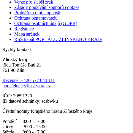
Verze pro slabší zrak
Zásady používání souborů cookies
Prohlášení o přístupnosti
Ochrana oznamovatelů
Ochrana osobních údajů (GDPR)
Registrace
Mapa stránek
RSS kanál PORTÁLU ZLÍNSKÉHO KRAJE
Rychlý kontakt
Zlínský kraj
třída Tomáše Bati 21
761 90 Zlín
Recepce: +420 577 043 111
podatelna@zlinskykraj.cz
IČO: 70891320
ID datové schránky: scsbwku
Úřední hodiny Krajského úřadu Zlínského kraje
Pondělí 8:00 - 17:00
Úterý 8:00 - 15:00
Středa 8:00 - 17:00