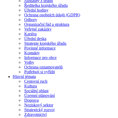
Aktuality z úřadu
Ředitelka krajského úřadu
Úřední hodiny
Ochrana osobních údajů (GDPR)
Odbory
Organizační řád a struktura
Veřejné zakázky
Kariéra
Úřední deska
Strategie krajského úřadu
Povinné informace
Kontakty
Informace pro obce
Volby
Ochrana oznamovatelů
Potřebuji si vyřídit
Hlavní témata
Cestovní ruch
Kultura
Sociální oblast
Územní plánování
Doprava
Neziskový sektor
Strategický rozvoj
Zdravotnictví