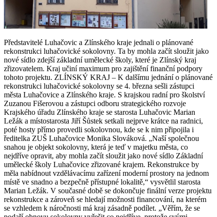
Představitelé Luhačovic a Zlínského kraje jednali o plánované
rekonstrukci luhačovické sokolovny. Ta by mohla začít sloužit jako
nové sídlo zdejší základní umělecké školy, které je Zlínský kraj
zřizovatelem. Kraj učiní maximum pro zajištění finanční podpory
tohoto projektu. ZLÍNSKÝ KRAJ – K dalšímu jednání o plánované
rekonstrukci luhačovické sokolovny se 4. března sešli zástupci
města Luhačovice a Zlínského kraje. S krajskou radní pro školství
Zuzanou Fišerovou a zástupci odboru strategického rozvoje
Krajského úřadu Zlínského kraje se starosta Luhačovic Marian
Ležák a místostarosta Jiří Šůstek setkali nejprve krátce na radnici,
poté hosty přímo provedli sokolovnou, kde se k nim připojila i
ředitelka ZUŠ Luhačovice Monika Slováková. „Naší společnou
snahou je objekt sokolovny, která je teď v majetku města, co
nejdříve opravit, aby mohla začít sloužit jako nové sídlo Základní
umělecké školy Luhačovice zřizované krajem. Rekonstrukce by
měla nabídnout vzdělávacímu zařízení moderní prostory na jednom
místě ve snadno a bezpečně přístupné lokalitě,“ vysvětlil starosta
Marian Ležák. V současné době se dokončuje finální verze projektu
rekonstrukce a zároveň se hledají možnosti financování, na kterém
se vzhledem k náročnosti má kraj zásadně podílet. „Věřím, že se
podaří obnovu sokolovny vyřešit co nejdříve, protože svými