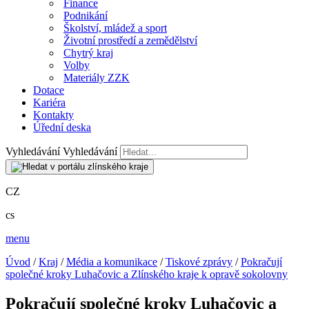
Finance
Podnikání
Školství, mládež a sport
Životní prostředí a zemědělství
Chytrý kraj
Volby
Materiály ZZK
Dotace
Kariéra
Kontakty
Úřední deska
Vyhledávání
Vyhledávání
CZ
cs
menu
Úvod
/
Kraj
/
Média a komunikace
/
Tiskové zprávy
/
Pokračují
společné kroky Luhačovic a Zlínského kraje k opravě sokolovny
Pokračují společné kroky Luhačovic a