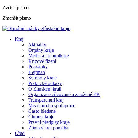
Zvětšit písmo
Zmenšit písmo
Kraj
Aktuality
Orgány kraje
Média a komunikace
Krizové řízení
Pozvánky
Hejtman
Symboly kraje
Praktické odkazy
O Zlínském kraji
Organizace zřizované a založené ZK
Transparentní kraj
Mezinárodní spolupráce
Často hledané
Činnost kraje
Právní předpisy kraje
Zlínský kraj pomáhá
Úřad