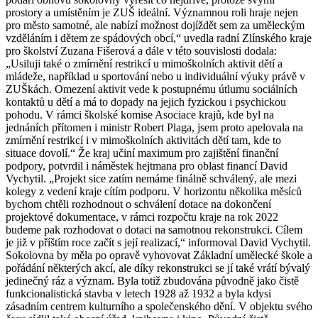
prostory a umístěním je ZUŠ ideální. Významnou roli hraje nejen
pro město samotné, ale nabízí možnost dojíždět sem za uměleckým
vzděláním i dětem ze spádových obcí,“ uvedla radní Zlínského kraje
pro školství Zuzana Fišerová a dále v této souvislosti dodala:
„Usiluji také o zmírnění restrikcí u mimoškolních aktivit dětí a
mládeže, například u sportování nebo u individuální výuky právě v
ZUŠkách. Omezení aktivit vede k postupnému útlumu sociálních
kontaktů u dětí a má to dopady na jejich fyzickou i psychickou
pohodu. V rámci školské komise Asociace krajů, kde byl na
jednáních přítomen i ministr Robert Plaga, jsem proto apelovala na
zmírnění restrikcí i v mimoškolních aktivitách dětí tam, kde to
situace dovolí.“ Že kraj učiní maximum pro zajištění finanční
podpory, potvrdil i náměstek hejtmana pro oblast financí David
Vychytil. „Projekt sice zatím nemáme finálně schválený, ale mezi
kolegy z vedení kraje cítím podporu. V horizontu několika měsíců
bychom chtěli rozhodnout o schválení dotace na dokončení
projektové dokumentace, v rámci rozpočtu kraje na rok 2022
budeme pak rozhodovat o dotaci na samotnou rekonstrukci. Cílem
je již v příštím roce začít s její realizací,“ informoval David Vychytil.
Sokolovna by měla po opravě vyhovovat Základní umělecké škole a
pořádání některých akcí, ale díky rekonstrukci se jí také vrátí bývalý
jedinečný ráz a význam. Byla totiž zbudována původně jako čistě
funkcionalistická stavba v letech 1928 až 1932 a byla kdysi
zásadním centrem kulturního a společenského dění. V objektu svého