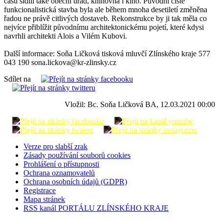
času sídlil také obecní úřad, knihovna i kino. Původní čistě
funkcionalistická stavba byla ale během mnoha desetiletí změněna
řadou ne právě citlivých dostaveb. Rekonstrukce by ji tak měla co
nejvíce přiblížit původnímu architektonickému pojetí, které kdysi
navrhli architekti Alois a Vilém Kubovi.
Další informace: Soňa Ličková tisková mluvčí Zlínského kraje 577
043 190 sona.lickova@kr-zlinsky.cz
Sdílet na
Vložil: Bc. Soňa Ličková BA, 12.03.2021 00:00
Verze pro slabší zrak
Zásady používání souborů cookies
Prohlášení o přístupnosti
Ochrana oznamovatelů
Ochrana osobních údajů (GDPR)
Registrace
Mapa stránek
RSS kanál PORTÁLU ZLÍNSKÉHO KRAJE