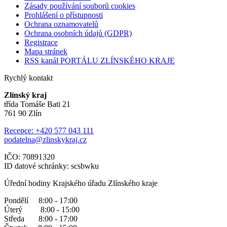
Zásady používání souborů cookies
Prohlášení o přístupnosti
Ochrana oznamovatelů
Ochrana osobních údajů (GDPR)
Registrace
Mapa stránek
RSS kanál PORTÁLU ZLÍNSKÉHO KRAJE
Rychlý kontakt
Zlínský kraj
třída Tomáše Bati 21
761 90 Zlín
Recepce: +420 577 043 111
podatelna@zlinskykraj.cz
IČO: 70891320
ID datové schránky: scsbwku
Úřední hodiny Krajského úřadu Zlínského kraje
Pondělí 8:00 - 17:00
Úterý 8:00 - 15:00
Středa 8:00 - 17:00