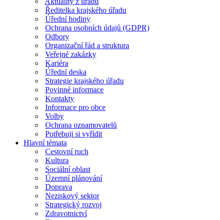
Aktuality z úřadu
Ředitelka krajského úřadu
Úřední hodiny
Ochrana osobních údajů (GDPR)
Odbory
Organizační řád a struktura
Veřejné zakázky
Kariéra
Úřední deska
Strategie krajského úřadu
Povinné informace
Kontakty
Informace pro obce
Volby
Ochrana oznamovatelů
Potřebuji si vyřídit
Hlavní témata
Cestovní ruch
Kultura
Sociální oblast
Územní plánování
Doprava
Neziskový sektor
Strategický rozvoj
Zdravotnictví