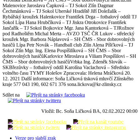
Malenovice Jaroslava Čapková – TJ Sokol Zlín Dagmar
Čechmánková – TJ Sokol Uherské Hradiště Jiří Doležalík –
Rybářský kroužek Halenkovice František Drga – fotbalový oddíl TJ
Sokol Lípa Hana Hrubčíková – TJ Jiskra Otrokovice František
Jančařík – TJ Sokol Bojkovice Mgr. Jana Kantorková – TJRožnov
pod Radhoštěm Michal Merta – AVZO TSČ ČR Lukov - střelecký
kroužek Mgr. Barbora Náplavová – SH ČMS - Sbor dobrovolných
hasičů Lípa Petr Novák – Handball club Zlín Alena Píšťková – TJ
Sokol Zlín Mgr. Ing. Elena Pospíšilíková – SH ČMS – Sbor
dobrovolných hasičůKarlovice Miroslava a Viliam Pospíšilovi – SH
ČMS – Sbor dobrovolných hasičůVrbka Ing. Zdeněk Slovák –
SKBřezůvky – fotbalový oddíl Karolína Vaclachová – Středisko
volného času TYMY Holešov Zpracovala: Helena Mráčková 20.
12. 2021 Další informace: Soňa Ličková tisková mluvčí Zlínského
kraje 577 043 190, 602 671 376 sona.lickova@kr-zlinsky.cz
Sdílet na
Vložil: Bc. Soňa Ličková BA, 02.02.2022 00:00
Verze pro slabší zrak