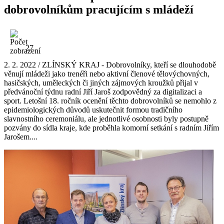
dobrovolníkům pracujícím s mládeží
27
2. 2. 2022 / ZLÍNSKÝ KRAJ - Dobrovolníky, kteří se dlouhodobě
věnují mládeži jako trenéři nebo aktivní členové tělovýchovných,
hasičských, uměleckých či jiných zájmových kroužků přijal v
předvánoční týdnu radní Jiří Jaroš zodpovědný za digitalizaci a
sport. Letošní 18. ročník ocenění těchto dobrovolníků se nemohlo z
epidemiologických důvodů uskutečnit formou tradičního
slavnostního ceremoniálu, ale jednotlivé osobnosti byly postupně
pozvány do sídla kraje, kde proběhla komorní setkání s radním Jiřím
Jarošem....