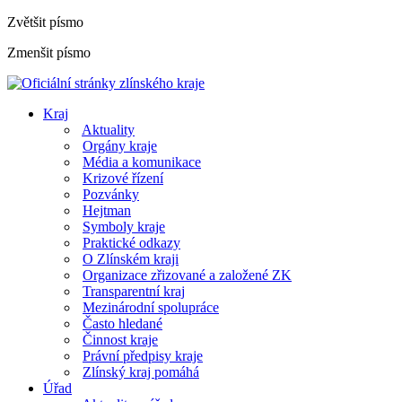
Zvětšit písmo
Zmenšit písmo
Kraj
Aktuality
Orgány kraje
Média a komunikace
Krizové řízení
Pozvánky
Hejtman
Symboly kraje
Praktické odkazy
O Zlínském kraji
Organizace zřizované a založené ZK
Transparentní kraj
Mezinárodní spolupráce
Často hledané
Činnost kraje
Právní předpisy kraje
Zlínský kraj pomáhá
Úřad