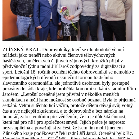
ZLÍNSKÝ KRAJ - Dobrovolníky, kteří se dlouhodobě věnují
mládeži jako trenéři nebo aktivní členové tělovýchovných,
hasičských, uměleckých či jiných zájmových kroužků přijal v
předvánoční týdnu radní Jiří Jaroš zodpovědný za digitalizaci a
sport. Letošní 18. ročník ocenění těchto dobrovolníků se nemohlo z
epidemiologických důvodů uskutečnit formou tradičního
slavnostního ceremoniálu, ale jednotlivé osobnosti byly postupně
pozvány do sídla kraje, kde proběhla komorní setkání s radním Jiřím
Jarošem. „Letošní oceněné jsem přivítal v několika menších
skupinkách a měli jsme možnost se osobně poznat. Byla to příjemná
setkání. Velmi si těchto lidí vážím, protože dětem dávají svůj volný
čas a své nejlepší zkušenosti, a to dobrovolně a bez nároku na
honorář, zato s vnitřním přesvědčením, že to je důležitá činnost,
která má pro ně i pro společnost smysl. Jejich práce je naprosto
nezastupitelná a považuji si za čest, že jsem jim mohl jménem
Zlínského kraje poděkovat,“ řekl radní Jiří Jaroš. Oceněni byli: Bc.
Veronika Beníčková – SH ČMS – Sbor dobrovolných hasičůZlín