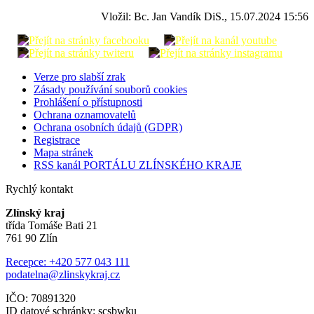
Vložil: Bc. Jan Vandík DiS., 15.07.2024 15:56
Verze pro slabší zrak
Zásady používání souborů cookies
Prohlášení o přístupnosti
Ochrana oznamovatelů
Ochrana osobních údajů (GDPR)
Registrace
Mapa stránek
RSS kanál PORTÁLU ZLÍNSKÉHO KRAJE
Rychlý kontakt
Zlínský kraj
třída Tomáše Bati 21
761 90 Zlín
Recepce: +420 577 043 111
podatelna@zlinskykraj.cz
IČO: 70891320
ID datové schránky: scsbwku