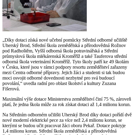
„Díky dotaci získá nové učební pomůcky Střední odborné učiliště
Uherský Brod, Střední škola zemědělská a přírodovědná Rožnov
pod Radhoštěm, Vyšší odborná škola potravinářská a Střední
průmyslová škola mlékárenská Kroměříž a také Tauferova střední
odborná škola veterinární Kroměříž. Tyto školy patří ke 49 školám
v Česku, které jsou v rámci podpory resortu zemědělství zařazeny
mezi Centra odborné přípravy. Jejich žáci a studenti si tak budou
moci osvojit odborné dovednosti nezbytné pro svá budoucí
povolání,“ uvedla radní pro oblast školství a kultury Zuzana
Fišerová.
Maximální výše dotace Ministerstva zemědělství činí 75 %, zároveň
platí, že jedna škola může za rok získat dotaci až 1,4 milionu korun.
Na Středním odborném učilišti Uherský Brod díky dotaci pořídí dvě
nové moderní elektrické pece za více než 2,4 milionu korun, se
kterými se budou učit pracovat žáci oboru Pekař. Dotace pokryje
1,4 milionu korun. Střední škola zemědělská a přírodovědná