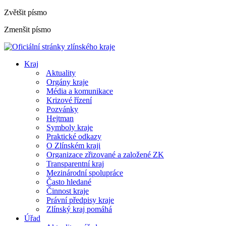
Zvětšit písmo
Zmenšit písmo
Kraj
Aktuality
Orgány kraje
Média a komunikace
Krizové řízení
Pozvánky
Hejtman
Symboly kraje
Praktické odkazy
O Zlínském kraji
Organizace zřizované a založené ZK
Transparentní kraj
Mezinárodní spolupráce
Často hledané
Činnost kraje
Právní předpisy kraje
Zlínský kraj pomáhá
Úřad