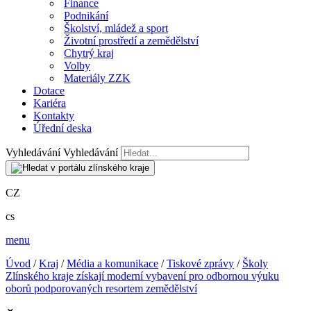
Finance
Podnikání
Školství, mládež a sport
Životní prostředí a zemědělství
Chytrý kraj
Volby
Materiály ZZK
Dotace
Kariéra
Kontakty
Úřední deska
Vyhledávání
Vyhledávání
CZ
cs
menu
Úvod
/
Kraj
/
Média a komunikace
/
Tiskové zprávy
/
Školy
Zlínského kraje získají moderní vybavení pro odbornou výuku
oborů podporovaných resortem zemědělství