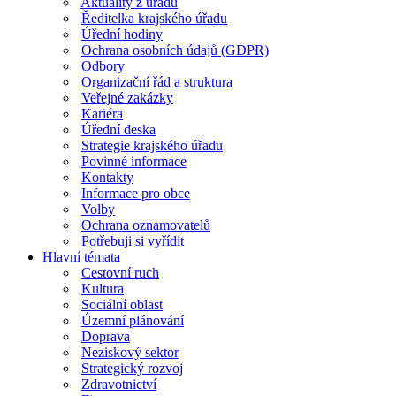
Aktuality z úřadu
Ředitelka krajského úřadu
Úřední hodiny
Ochrana osobních údajů (GDPR)
Odbory
Organizační řád a struktura
Veřejné zakázky
Kariéra
Úřední deska
Strategie krajského úřadu
Povinné informace
Kontakty
Informace pro obce
Volby
Ochrana oznamovatelů
Potřebuji si vyřídit
Hlavní témata
Cestovní ruch
Kultura
Sociální oblast
Územní plánování
Doprava
Neziskový sektor
Strategický rozvoj
Zdravotnictví