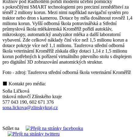
Rožnov pod Radhoštěm pořídí moderní učební pomůcky
s pokročilými SMART technologiemi pro precizní zemědělství za
téměř 2 miliony korun. Mezi nimi například navigační systém pro
traktor nebo dron s kamerou. Dotace by měla dosáhnout rovněž 1,4
milionu korun. Vyšší odborná škola potravinářská a Střední
průmyslová škola mlékárenská Kroměříž pořídí autokláv,
mikroskopy, automatický analyzátor mléka a další laboratorní
vybavení. Zde celkové náklady činí více než 1,5 milionu korun a
dotace pokryje více než 1,1 milionu. Tauferova střední odborná
škola veterinární Kroměříž získala díky dotaci 1,14 z 1,5 milionu
korun potřebných k pořízení virtuálního pitevního stolu s displejem
pro digitální 3D zobrazování anatomických struktur.
Foto - zdroj: Tauferova střední odborná škola veterinární Kroměříž
⬛ Kontakt pro média:
Soňa Ličková
tisková mluvčí Zlínského kraje
577 043 190, 602 671 376
sona.lickova@zlinskykraj.cz
Sdílet na