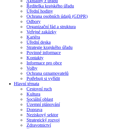
Aktuality z úřadu
Ředitelka krajského úřadu
Úřední hodiny
Ochrana osobních údajů (GDPR)
Odbory
Organizační řád a struktura
Veřejné zakázky
Kariéra
Úřední deska
Strategie krajského úřadu
Povinné informace
Kontakty
Informace pro obce
Volby
Ochrana oznamovatelů
Potřebuji si vyřídit
Hlavní témata
Cestovní ruch
Kultura
Sociální oblast
Územní plánování
Doprava
Neziskový sektor
Strategický rozvoj
Zdravotnictví