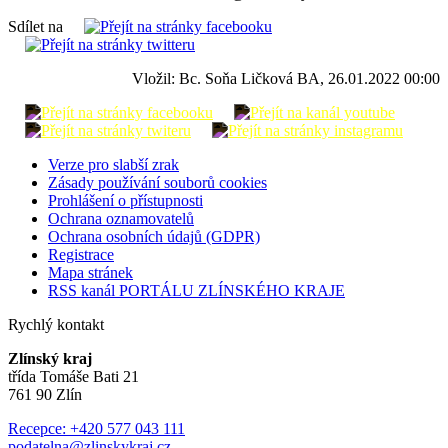
Sdílet na
Vložil: Bc. Soňa Ličková BA, 26.01.2022 00:00
Verze pro slabší zrak
Zásady používání souborů cookies
Prohlášení o přístupnosti
Ochrana oznamovatelů
Ochrana osobních údajů (GDPR)
Registrace
Mapa stránek
RSS kanál PORTÁLU ZLÍNSKÉHO KRAJE
Rychlý kontakt
Zlínský kraj
třída Tomáše Bati 21
761 90 Zlín
Recepce: +420 577 043 111
podatelna@zlinskykraj.cz