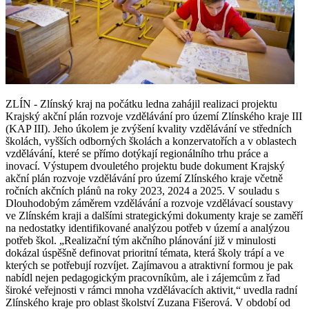
ZLÍN - Zlínský kraj na počátku ledna zahájil realizaci projektu
Krajský akční plán rozvoje vzdělávání pro území Zlínského kraje III
(KAP III). Jeho úkolem je zvýšení kvality vzdělávání ve středních
školách, vyšších odborných školách a konzervatořích a v oblastech
vzdělávání, které se přímo dotýkají regionálního trhu práce a
inovací. Výstupem dvouletého projektu bude dokument Krajský
akční plán rozvoje vzdělávání pro území Zlínského kraje včetně
ročních akčních plánů na roky 2023, 2024 a 2025. V souladu s
Dlouhodobým záměrem vzdělávání a rozvoje vzdělávací soustavy
ve Zlínském kraji a dalšími strategickými dokumenty kraje se zaměří
na nedostatky identifikované analýzou potřeb v území a analýzou
potřeb škol. „Realizační tým akčního plánování již v minulosti
dokázal úspěšně definovat prioritní témata, která školy trápí a ve
kterých se potřebují rozvíjet. Zajímavou a atraktivní formou je pak
nabídl nejen pedagogickým pracovníkům, ale i zájemcům z řad
široké veřejnosti v rámci mnoha vzdělávacích aktivit,“ uvedla radní
Zlínského kraje pro oblast školství Zuzana Fišerová. V období od