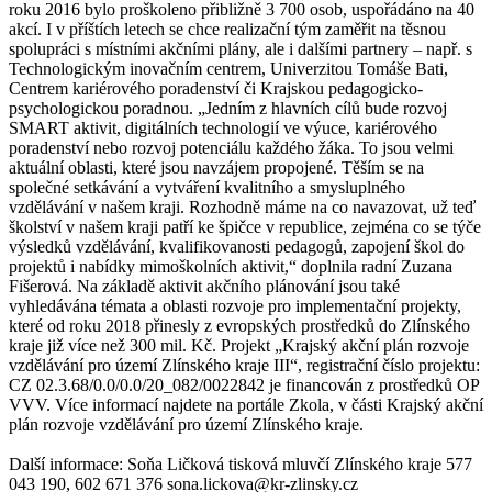
roku 2016 bylo proškoleno přibližně 3 700 osob, uspořádáno na 40
akcí. I v příštích letech se chce realizační tým zaměřit na těsnou
spolupráci s místními akčními plány, ale i dalšími partnery – např. s
Technologickým inovačním centrem, Univerzitou Tomáše Bati,
Centrem kariérového poradenství či Krajskou pedagogicko-
psychologickou poradnou. „Jedním z hlavních cílů bude rozvoj
SMART aktivit, digitálních technologií ve výuce, kariérového
poradenství nebo rozvoj potenciálu každého žáka. To jsou velmi
aktuální oblasti, které jsou navzájem propojené. Těším se na
společné setkávání a vytváření kvalitního a smysluplného
vzdělávání v našem kraji. Rozhodně máme na co navazovat, už teď
školství v našem kraji patří ke špičce v republice, zejména co se týče
výsledků vzdělávání, kvalifikovanosti pedagogů, zapojení škol do
projektů i nabídky mimoškolních aktivit,“ doplnila radní Zuzana
Fišerová. Na základě aktivit akčního plánování jsou také
vyhledávána témata a oblasti rozvoje pro implementační projekty,
které od roku 2018 přinesly z evropských prostředků do Zlínského
kraje již více než 300 mil. Kč. Projekt „Krajský akční plán rozvoje
vzdělávání pro území Zlínského kraje III“, registrační číslo projektu:
CZ 02.3.68/0.0/0.0/20_082/0022842 je financován z prostředků OP
VVV. Více informací najdete na portále Zkola, v části Krajský akční
plán rozvoje vzdělávání pro území Zlínského kraje.
Další informace: Soňa Ličková tisková mluvčí Zlínského kraje 577
043 190, 602 671 376 sona.lickova@kr-zlinsky.cz