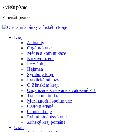
Zvětšit písmo
Zmenšit písmo
Kraj
Aktuality
Orgány kraje
Média a komunikace
Krizové řízení
Pozvánky
Hejtman
Symboly kraje
Praktické odkazy
O Zlínském kraji
Organizace zřizované a založené ZK
Transparentní kraj
Mezinárodní spolupráce
Často hledané
Činnost kraje
Právní předpisy kraje
Zlínský kraj pomáhá
Úřad