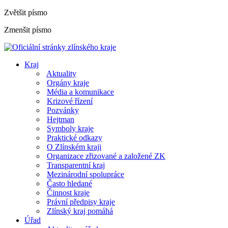
Zvětšit písmo
Zmenšit písmo
Kraj
Aktuality
Orgány kraje
Média a komunikace
Krizové řízení
Pozvánky
Hejtman
Symboly kraje
Praktické odkazy
O Zlínském kraji
Organizace zřizované a založené ZK
Transparentní kraj
Mezinárodní spolupráce
Často hledané
Činnost kraje
Právní předpisy kraje
Zlínský kraj pomáhá
Úřad