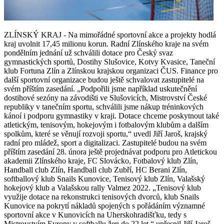
ZLÍNSKÝ KRAJ - Na mimořádné sportovní akce a projekty hodlá
kraj uvolnit 17,45 milionu korun. Radní Zlínského kraje na svém
pondělním jednání už schválili dotace pro Český svaz
gymnastických sportů, Dostihy Slušovice, Kotvy Kvasice, Taneční
klub Fortuna Zlín a Zlínskou krajskou organizaci ČUS. Finance pro
další sportovní organizace budou ještě schvalovat zastupitelé na
svém příštím zasedání. „Podpořili jsme například uskutečnění
dostihové sezóny na závodišti ve Slušovicích, Mistrovství České
republiky v tanečním sportu, schválili jsme nákup tréninkových
kánoí i podporu gymnastiky v kraji. Dotace chceme poskytnout také
atletickým, tenisovým, hokejovým i fotbalovým klubům a dalším
spolkům, které se věnují rozvoji sportu,“ uvedl Jiří Jaroš, krajský
radní pro mládež, sport a digitalizaci. Zastupitelé budou na svém
příštím zasedání 28. února ještě projednávat podporu pro Atletickou
akademii Zlínského kraje, FC Slovácko, Fotbalový klub Zlín,
Handball club Zlín, Handball club Zubří, HC Berani Zlín,
softballový klub Snails Kunovice, Tenisový klub Zlín, Valašský
hokejový klub a Valašskou rally Valmez 2022. „Tenisový klub
využije dotace na rekonstrukci tenisových dvorců, klub Snails
Kunovice na pokrytí nákladů spojených s pořádáním významné
sportovní akce v Kunovicích na Uherskohradišťku, tedy s
Mistrovstvím Evropy v softballu žen do 22 let,“ upřesnil Jiří Jaroš.