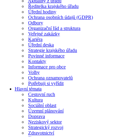
Aktuality z úřadu
Ředitelka krajského úřadu
Úřední hodiny
Ochrana osobních údajů (GDPR)
Odbory
Organizační řád a struktura
Veřejné zakázky
Kariéra
Úřední deska
Strategie krajského úřadu
Povinné informace
Kontakty
Informace pro obce
Volby
Ochrana oznamovatelů
Potřebuji si vyřídit
Hlavní témata
Cestovní ruch
Kultura
Sociální oblast
Územní plánování
Doprava
Neziskový sektor
Strategický rozvoj
Zdravotnictví