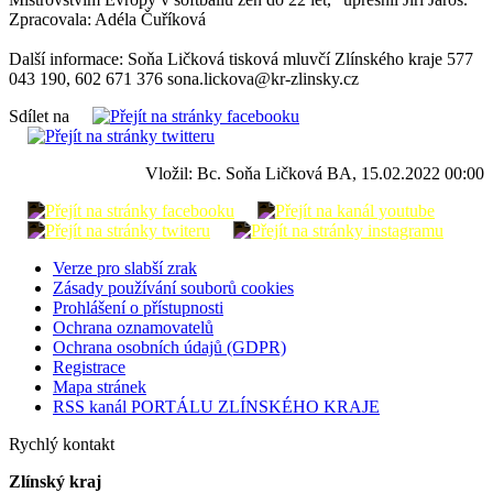
Zpracovala: Adéla Čuříková
Další informace: Soňa Ličková tisková mluvčí Zlínského kraje 577
043 190, 602 671 376 sona.lickova@kr-zlinsky.cz
Sdílet na
Vložil: Bc. Soňa Ličková BA, 15.02.2022 00:00
Verze pro slabší zrak
Zásady používání souborů cookies
Prohlášení o přístupnosti
Ochrana oznamovatelů
Ochrana osobních údajů (GDPR)
Registrace
Mapa stránek
RSS kanál PORTÁLU ZLÍNSKÉHO KRAJE
Rychlý kontakt
Zlínský kraj