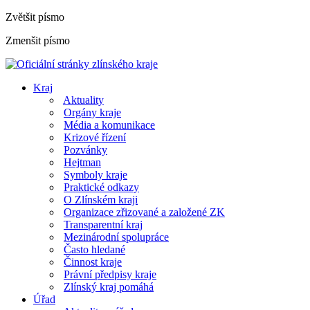
Zvětšit písmo
Zmenšit písmo
Kraj
Aktuality
Orgány kraje
Média a komunikace
Krizové řízení
Pozvánky
Hejtman
Symboly kraje
Praktické odkazy
O Zlínském kraji
Organizace zřizované a založené ZK
Transparentní kraj
Mezinárodní spolupráce
Často hledané
Činnost kraje
Právní předpisy kraje
Zlínský kraj pomáhá
Úřad