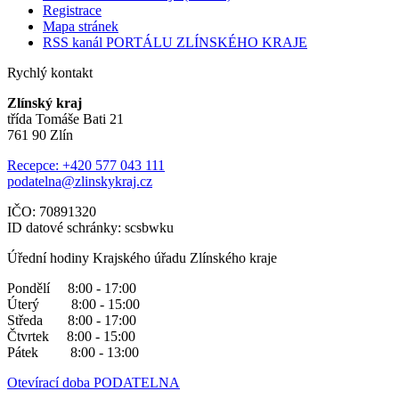
Registrace
Mapa stránek
RSS kanál PORTÁLU ZLÍNSKÉHO KRAJE
Rychlý kontakt
Zlínský kraj
třída Tomáše Bati 21
761 90 Zlín
Recepce: +420 577 043 111
podatelna@zlinskykraj.cz
IČO: 70891320
ID datové schránky: scsbwku
Úřední hodiny Krajského úřadu Zlínského kraje
Pondělí 8:00 - 17:00
Úterý 8:00 - 15:00
Středa 8:00 - 17:00
Čtvrtek 8:00 - 15:00
Pátek 8:00 - 13:00
Otevírací doba PODATELNA