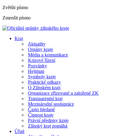
Zvětšit písmo
Zmenšit písmo
Kraj
Aktuality
Orgány kraje
Média a komunikace
Krizové řízení
Pozvánky
Hejtman
Symboly kraje
Praktické odkazy
O Zlínském kraji
Organizace zřizované a založené ZK
Transparentní kraj
Mezinárodní spolupráce
Často hledané
Činnost kraje
Právní předpisy kraje
Zlínský kraj pomáhá
Úřad