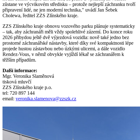
zůstane ve výcvikovém středisku – protože nejlepší záchranku tvoří
připravení lidé, ne jen moderní technika," uvádí Jan Šebek
Cholewa, ředitel ZZS Zlínského kraje.
ZZS Zlínského kraje obnovu vozového parku plánuje systematicky
– tak, aby záchranáři měli vždy spolehlivé zázemí. Do konce roku
2026 přibydou ještě dvě výjezdová vozidla: nově také jedno bez
prostorné záchranářské nástavby, které díky své kompaktnosti lépe
projede hustou zástavbou nebo úzkými ulicemi, a dále vozidlo
Rendez-Vous, v němž obvykle vyjíždí lékař se záchranářem k
těžším případům.
Další informace:
Mgr. Veronika Slaměnová
tisková mluvčí
ZZS Zlínského kraje p.o.
tel: 720 897 144
email:
veronika.slamenova@zzszk.cz