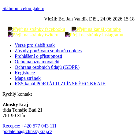
Stáhnout celou galerii
Vložil: Bc. Jan Vandík DiS., 24.06.2026 15:18
Verze pro slabší zrak
Zásady používání souborů cookies
Prohlášení o přístupnosti
Ochrana oznamovatelů
Ochrana osobních údajů (GDPR)
Registrace
Mapa stránek
RSS kanál PORTÁLU ZLÍNSKÉHO KRAJE
Rychlý kontakt
Zlínský kraj
třída Tomáše Bati 21
761 90 Zlín
Recepce: +420 577 043 111
podatelna@zlinskykraj.cz