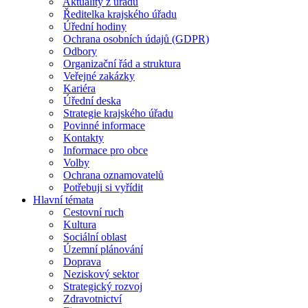
Aktuality z úřadu
Ředitelka krajského úřadu
Úřední hodiny
Ochrana osobních údajů (GDPR)
Odbory
Organizační řád a struktura
Veřejné zakázky
Kariéra
Úřední deska
Strategie krajského úřadu
Povinné informace
Kontakty
Informace pro obce
Volby
Ochrana oznamovatelů
Potřebuji si vyřídit
Hlavní témata
Cestovní ruch
Kultura
Sociální oblast
Územní plánování
Doprava
Neziskový sektor
Strategický rozvoj
Zdravotnictví