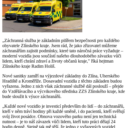
„Záchranná služba je základním pilířem bezpečnosti pro každého
obyvatele Zlínského kraje. Jsem rád, že jako zřizovatel můžeme
záchranářům zajistit podmínky, které tato náročná práce vyžaduje –
moderní vozidla jsou součástí našeho dlouhodobého závazku vůči
lidem, kteří chrání zdraví a životy občanů kraje," říká hejtman
Zlínského kraje Radim Holiš.
Nové sanitky zamíří na výjezdové základny do Zlína, Uherského
Hradiště a Kroměříže. Dosavadní vozidla z těchto základen budou
vyřazena. Jedno z nich však záchranné službě dál poslouží – přejde
do Vzdělávacího a výcvikového střediska ZZS Zlínského kraje, kde
bude sloužit k výuce záchranářů.
„Každé nové vozidlo je investicí především do lidí – do záchranářů,
kteří v něm tráví hodiny při každé směně, i do pacientů, kteří svěřují
svůj život posádce. Obnova vozového parku není jen technická
nutnost – je to náš závazek vůči lidem, kteří tuto práci dělají 24
hodin denně. Stejně tak mě těší, že jedno z vyřazených vozidel