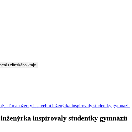
ě, IT manažerky i stavební inženýrka inspirovaly studentky gymnázií
 inženýrka inspirovaly studentky gymnázií