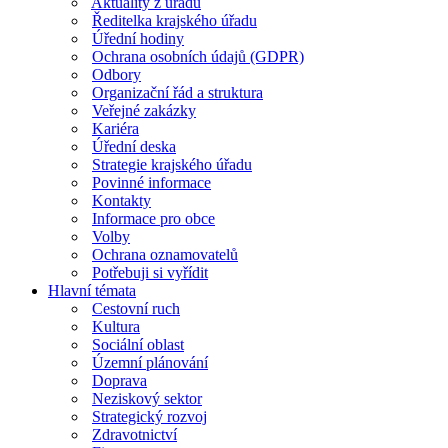
Aktuality z úřadu
Ředitelka krajského úřadu
Úřední hodiny
Ochrana osobních údajů (GDPR)
Odbory
Organizační řád a struktura
Veřejné zakázky
Kariéra
Úřední deska
Strategie krajského úřadu
Povinné informace
Kontakty
Informace pro obce
Volby
Ochrana oznamovatelů
Potřebuji si vyřídit
Hlavní témata
Cestovní ruch
Kultura
Sociální oblast
Územní plánování
Doprava
Neziskový sektor
Strategický rozvoj
Zdravotnictví