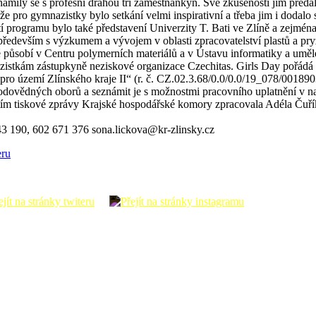
známily se s profesní dráhou tří zaměstnankyň. Své zkušenosti jim před
že pro gymnazistky bylo setkání velmi inspirativní a třeba jim i dodal
stí programu bylo také představení Univerzity T. Bati ve Zlíně a zejm
 především s výzkumem a vývojem v oblasti zpracovatelství plastů a pry
působí v Centru polymerních materiálů a v Ústavu informatiky a umělé 
mnazistkám zástupkyně neziskové organizace Czechitas. Girls Day pořád
pro území Zlínského kraje II“ (r. č. CZ.02.3.68/0.0/0.0/19_078/0018
írodovědných oborů a seznámit je s možnostmi pracovního uplatnění v n
tím tiskové zprávy Krajské hospodářské komory zpracovala Adéla Čuř
43 190, 602 671 376 sona.lickova@kr-zlinsky.cz