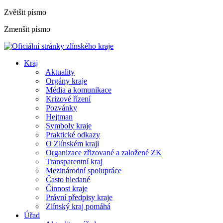
Zvětšit písmo
Zmenšit písmo
Kraj
Aktuality
Orgány kraje
Média a komunikace
Krizové řízení
Pozvánky
Hejtman
Symboly kraje
Praktické odkazy
O Zlínském kraji
Organizace zřizované a založené ZK
Transparentní kraj
Mezinárodní spolupráce
Často hledané
Činnost kraje
Právní předpisy kraje
Zlínský kraj pomáhá
Úřad