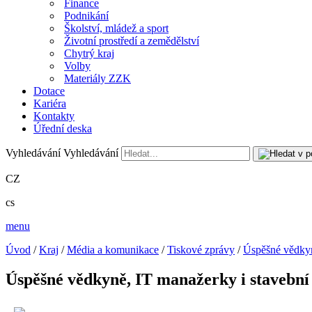
Finance
Podnikání
Školství, mládež a sport
Životní prostředí a zemědělství
Chytrý kraj
Volby
Materiály ZZK
Dotace
Kariéra
Kontakty
Úřední deska
Vyhledávání
Vyhledávání
CZ
cs
menu
Úvod
/
Kraj
/
Média a komunikace
/
Tiskové zprávy
/
Úspěšné vědkyn
Úspěšné vědkyně, IT manažerky i stavební