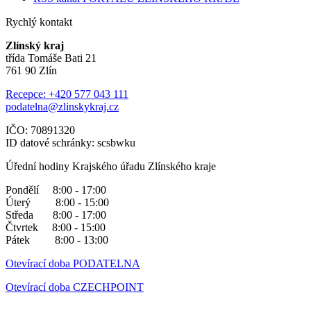
Rychlý kontakt
Zlínský kraj
třída Tomáše Bati 21
761 90 Zlín
Recepce: +420 577 043 111
podatelna@zlinskykraj.cz
IČO: 70891320
ID datové schránky: scsbwku
Úřední hodiny Krajského úřadu Zlínského kraje
Pondělí 8:00 - 17:00
Úterý 8:00 - 15:00
Středa 8:00 - 17:00
Čtvrtek 8:00 - 15:00
Pátek 8:00 - 13:00
Otevírací doba PODATELNA
Otevírací doba CZECHPOINT