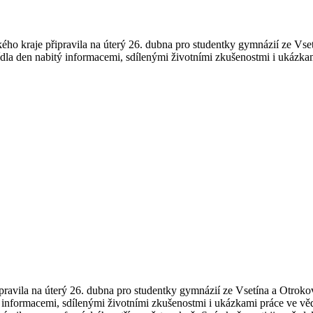
kraje připravila na úterý 26. dubna pro studentky gymnázií ze Vsetín
la den nabitý informacemi, sdílenými životními zkušenostmi i ukázkami
la na úterý 26. dubna pro studentky gymnázií ze Vsetína a Otrokovic
informacemi, sdílenými životními zkušenostmi i ukázkami práce ve věd