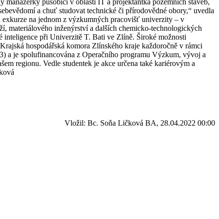
aly manažerky působící v oblasti IT a projektantka pozemních staveb,
o sebevědomí a chuť studovat technické či přírodovědné obory,“ uvedla
éna exkurze na jednom z výzkumných pracovišť univerzity – v
ží, materiálového inženýrství a dalších chemicko-technologických
inteligence při Univerzitě T. Bati ve Zlíně. Široké možnosti
á Krajská hospodářská komora Zlínského kraje každoročně v rámci
903) a je spolufinancována z Operačního programu Výzkum, vývoj a
ašem regionu. Vedle studentek je akce určena také kariérovým a
íková
Vložil: Bc. Soňa Ličková BA, 28.04.2022 00:00