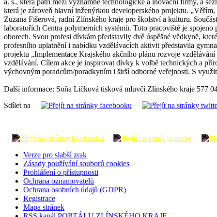
a. s., která patří mezi významné technologické a inovační firmy, a se
která je zároveň hlavní inženýrkou developerského projektu. „Věřím, 
Zuzana Fišerová, radní Zlínského kraje pro školství a kulturu. Součá
laboratořích Centra polymerních systémů. Toto pracoviště je spojeno
oborech. Svou profesi dívkám představily dvě úspěšné vědkyně, které 
profesního uplatnění i nabídku vzdělávacích aktivit představila gy
projektu „Implementace Krajského akčního plánu rozvoje vzdělávání 
vzdělávání. Cílem akce je inspirovat dívky k volbě technických a př
výchovným poradcům/poradkyním i širší odborné veřejnosti. S využi
Další informace: Soňa Ličková tisková mluvčí Zlínského kraje 577 0
Sdílet na
Verze pro slabší zrak
Zásady používání souborů cookies
Prohlášení o přístupnosti
Ochrana oznamovatelů
Ochrana osobních údajů (GDPR)
Registrace
Mapa stránek
RSS kanál PORTÁLU ZLÍNSKÉHO KRAJE