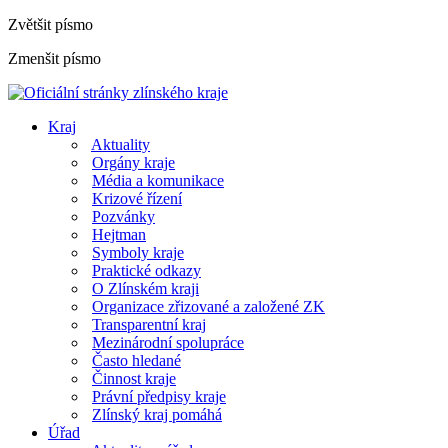
Zvětšit písmo
Zmenšit písmo
Kraj
Aktuality
Orgány kraje
Média a komunikace
Krizové řízení
Pozvánky
Hejtman
Symboly kraje
Praktické odkazy
O Zlínském kraji
Organizace zřizované a založené ZK
Transparentní kraj
Mezinárodní spolupráce
Často hledané
Činnost kraje
Právní předpisy kraje
Zlínský kraj pomáhá
Úřad