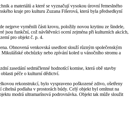
echnik a materiálů a které se vyznačují vysokou úrovní řemeslného
ínského kraje pro kulturu Zuzana Fišerová, která byla předsedkyní
 nejprve vyměnili části krovu, položily novou krytinu ze šindele,
ré jsou funkční, což návštěvníci ocení zejména při kulturních akcích,
zemí pro objekt č. p. 4.
ravena. Obnovená venkovská usedlost slouží různým společenským
tek Mikulášské obchůzky nebo zpívání koled u vánočního stromu a
ezdní zasedání sedmičlenné hodnotící komise, která obě stavby
oblasti péče o kulturní dědictví.
celkovou rekonstrukcí, bylo vyspraveno poškozené zdivo, ošetřeny
 cihelná podlaha v prostorách búdy. Celý objekt byl omítnut na
objektu modrá ultramarínová podrovnávka. Objekt tak může sloužit