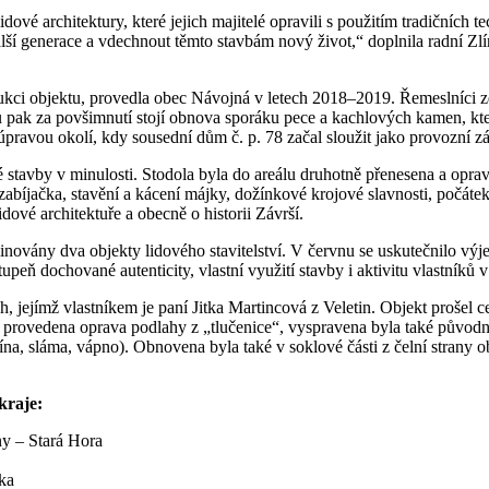
vé architektury, které jejich majitelé opravili s použitím tradičních t
lší generace a vdechnout těmto stavbám nový život,“ doplnila radní Zl
kci objektu, provedla obec Návojná v letech 2018–2019. Řemeslníci zde
ru pak za povšimnutí stojí obnova sporáku pece a kachlových kamen, kte
úpravou okolí, kdy sousední dům č. p. 78 začal sloužit jako provozní zá
é stavby v minulosti. Stodola byla do areálu druhotně přenesena a op
í zabíjačka, stavění a kácení májky, dožínkové krojové slavnosti, počá
dové architektuře a obecně o historii Závrší.
novány dva objekty lidového stavitelství. V červnu se uskutečnilo výj
peň dochované autenticity, vlastní využití stavby i aktivitu vlastníků v 
jejímž vlastníkem je paní Jitka Martincová z Veletin. Objekt prošel 
provedena oprava podlahy z „tlučenice“, vyspravena byla také původní
a, sláma, vápno). Obnovena byla také v soklové části z čelní strany 
kraje:
ny – Stará Hora
nka