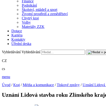
Finance
Podnikání
Školství, mládež a sport
Životní prostředí a zemědělství
Chytrý kraj
Volby
Materiály ZZK
Dotace
Kariéra
Kontakty
Úřední deska
Vyhledávání
Vyhledávání
CZ
cs
menu
Úvod
/
Kraj
/
Média a komunikace
/
Tiskové zprávy
/
Uznání Lidová s
Uznání Lidová stavba roku Zlínského kraje