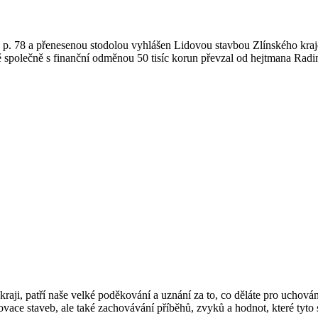
. 78 a přenesenou stodolou vyhlášen Lidovou stavbou Zlínského kraje 
ě společně s finanční odměnou 50 tisíc korun převzal od hejtmana Radi
ji, patří naše velké poděkování a uznání za to, co děláte pro uchování
enovace staveb, ale také zachovávání příběhů, zvyků a hodnot, které tyt