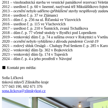
2011 – vinohradnická stavba ve vesnické památkové rezervaci Veleti
2012 – usedlost č. p. 60 v Jasenné, nazývaná též Mikuláštíkovo fojtst
2013 –
ocenění nebylo uděleno (přihlášené stavby nesplňovaly zadaná
2014 – usedlost č. p. 37 ve Zlámanci
2015 – dům č. p. 256 na ul. Říčanská ve Vizovicích
2016 – usedlost č. p. 115 ve Vlachovicích
2017 – usedlost č. p. 210 v Šumicích, zvaná Trchalíkova
2018 – dům č. p. 77 včetně stodoly v Bystřici pod Lopeníkem
2019 – venkovský dům č. p. 74 a sušírna ovoce v Rokytnici u Vsetín
2020 –
ocenění nebylo vyhlášeno z důvodu pandemie Covid-19
2021 – rodový shluk Orságů – Chalupy Pod šenkem č. p. 285 v Karo
2022 – venkovský dům čp. 302 v Bojkovicích
2023 – venkovský dům čp. 174 v Tupesích
2024 – dům č. p. 4 a jeho prostředí v Návojné
⬛ Kontakt pro média:
Soňa Ličková
tisková mluvčí Zlínského kraje
577 043 190, 602 671 376
sona.lickova@zlinskykraj.cz