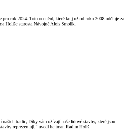
pro rok 2024. Toto ocenění, které kraj už od roku 2008 uděluje za
ma Holiše starosta Návojné Alois Smolík.
 našich tradic, Díky vám ožívají naše lidové stavby, které jsou
o stavby reprezentují,“ uvedl hejtman Radim Holiš.