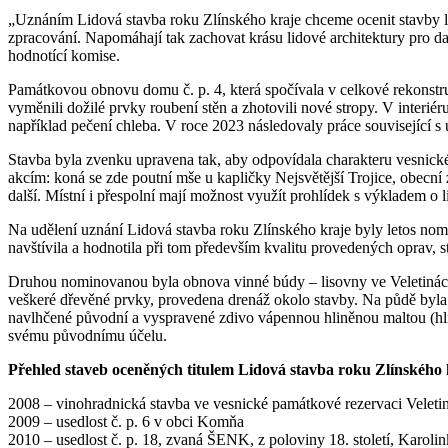
„Uznáním Lidová stavba roku Zlínského kraje chceme ocenit stavby lido
zpracování. Napomáhají tak zachovat krásu lidové architektury pro da
hodnotící komise.
Památkovou obnovu domu č. p. 4, která spočívala v celkové rekonstru
vyměnili dožilé prvky roubení stěn a zhotovili nové stropy. V interié
například pečení chleba. V roce 2023 následovaly práce související s 
Stavba byla zvenku upravena tak, aby odpovídala charakteru vesnick
akcím: koná se zde poutní mše u kapličky Nejsvětější Trojice, obecn
další. Místní i přespolní mají možnost využít prohlídek s výkladem o li
Na udělení uznání Lidová stavba roku Zlínského kraje byly letos nomi
navštívila a hodnotila při tom především kvalitu provedených oprav, stu
Druhou nominovanou byla obnova vinné búdy – lisovny ve Veletinách, 
veškeré dřevěné prvky, provedena drenáž okolo stavby. Na půdě byla 
navlhčené původní a vyspravené zdivo vápennou hliněnou maltou (hlín
svému původnímu účelu.
Přehled staveb oceněných titulem Lidová stavba roku Zlínského 
2008 – vinohradnická stavba ve vesnické památkové rezervaci Veleti
2009 – usedlost č. p. 6 v obci Komňa
2010 – usedlost č. p. 18, zvaná ŠENK, z poloviny 18. století, Karoli