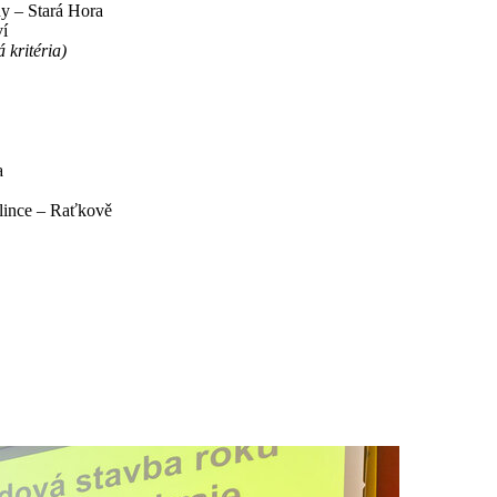
ny – Stará Hora
ví
 kritéria)
a
lince – Raťkově