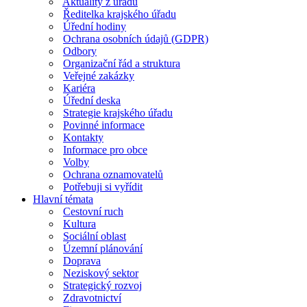
Aktuality z úřadu
Ředitelka krajského úřadu
Úřední hodiny
Ochrana osobních údajů (GDPR)
Odbory
Organizační řád a struktura
Veřejné zakázky
Kariéra
Úřední deska
Strategie krajského úřadu
Povinné informace
Kontakty
Informace pro obce
Volby
Ochrana oznamovatelů
Potřebuji si vyřídit
Hlavní témata
Cestovní ruch
Kultura
Sociální oblast
Územní plánování
Doprava
Neziskový sektor
Strategický rozvoj
Zdravotnictví