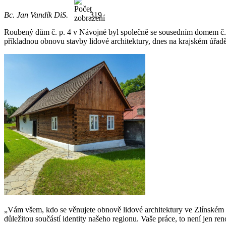
Bc. Jan Vandík DiS.
319
Roubený dům č. p. 4 v Návojné byl společně se sousedním domem č. p
příkladnou obnovu stavby lidové architektury, dnes na krajském úřad
„Vám všem, kdo se věnujete obnově lidové architektury ve Zlínském kra
důležitou součástí identity našeho regionu. Vaše práce, to není jen r