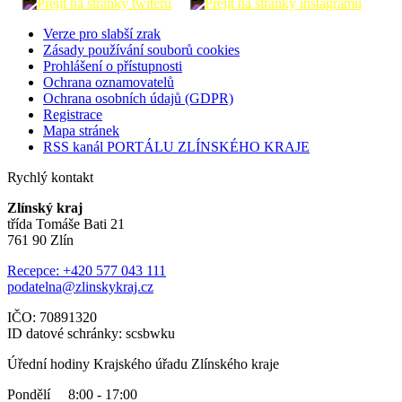
Verze pro slabší zrak
Zásady používání souborů cookies
Prohlášení o přístupnosti
Ochrana oznamovatelů
Ochrana osobních údajů (GDPR)
Registrace
Mapa stránek
RSS kanál PORTÁLU ZLÍNSKÉHO KRAJE
Rychlý kontakt
Zlínský kraj
třída Tomáše Bati 21
761 90 Zlín
Recepce: +420 577 043 111
podatelna@zlinskykraj.cz
IČO: 70891320
ID datové schránky: scsbwku
Úřední hodiny Krajského úřadu Zlínského kraje
Pondělí 8:00 - 17:00