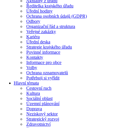
Aktuality z úřadu
Ředitelka krajského úřadu
Úřední hodiny
Ochrana osobních údajů (GDPR)
Odbory
Organizační řád a struktura
Veřejné zakázky
Kariéra
Úřední deska
Strategie krajského úřadu
Povinné informace
Kontakty
Informace pro obce
Volby
Ochrana oznamovatelů
Potřebuji si vyřídit
Hlavní témata
Cestovní ruch
Kultura
Sociální oblast
Územní plánování
Doprava
Neziskový sektor
Strategický rozvoj
Zdravotnictví