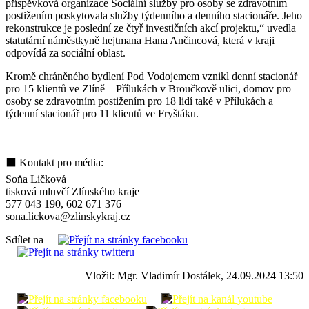
příspěvková organizace Sociální služby pro osoby se zdravotním
postižením poskytovala služby týdenního a denního stacionáře. Jeho
rekonstrukce je poslední ze čtyř investičních akcí projektu,“ uvedla
statutární náměstkyně hejtmana Hana Ančincová, která v kraji
odpovídá za sociální oblast.
Kromě chráněného bydlení Pod Vodojemem vznikl denní stacionář
pro 15 klientů ve Zlíně – Přílukách v Broučkově ulici, domov pro
osoby se zdravotním postižením pro 18 lidí také v Přílukách a
týdenní stacionář pro 11 klientů ve Fryštáku.
⬛ Kontakt pro média:
Soňa Ličková
tisková mluvčí Zlínského kraje
577 043 190, 602 671 376
sona.lickova@zlinskykraj.cz
Sdílet na
Vložil: Mgr. Vladimír Dostálek, 24.09.2024 13:50