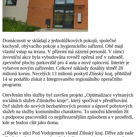
Domácnosti se skládají z jednolůžkových pokojů, společné
kuchyně, obývacího pokoje a hygienického zařízení. Obě mají
vlastní vstup na terasu. V přízemí má zázemí personál. V rámci
investiční akce byla vybudována rovněž opěrná zeď v zahradě,
zpevněné plochy parkoviště pro 4 auta a nové oplocení. Interiér je
vybaven novým zařízením. Celkové náklady dosáhly téměř 28
milionů korun. Necelých 13 milionů poskytl Zlínský kraj, přibližně
14 se podařilo získat z Integrovaného regionálního operačního
programu.
Otevřením této služby byl završen projekt „Optimalizace vybraných
sociálních služeb Zlínského kraje“, který spočíval v přestěhování
čtyř služeb do nových bezbariérových prostor a úpravě pobytových
služeb na služby komunitního charakteru. To umožní klientům žít
s podporou pracovníků co nejpřirozenějším způsobem a v prostředí,
kde se budou cítit jako doma.
„Objekt v ulici Pod Vodojemem vlastní Zlínský kraj. Dříve zde naše