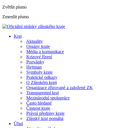
Zvětšit písmo
Zmenšit písmo
Kraj
Aktuality
Orgány kraje
Média a komunikace
Krizové řízení
Pozvánky
Hejtman
Symboly kraje
Praktické odkazy
O Zlínském kraji
Organizace zřizované a založené ZK
Transparentní kraj
Mezinárodní spolupráce
Často hledané
Činnost kraje
Právní předpisy kraje
Zlínský kraj pomáhá
Úřad