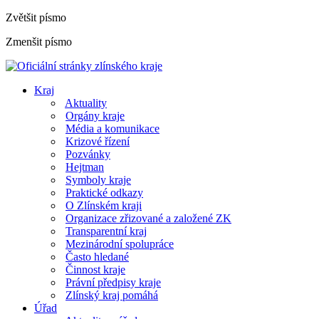
Zvětšit písmo
Zmenšit písmo
Kraj
Aktuality
Orgány kraje
Média a komunikace
Krizové řízení
Pozvánky
Hejtman
Symboly kraje
Praktické odkazy
O Zlínském kraji
Organizace zřizované a založené ZK
Transparentní kraj
Mezinárodní spolupráce
Často hledané
Činnost kraje
Právní předpisy kraje
Zlínský kraj pomáhá
Úřad