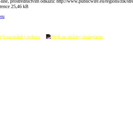
line, prostřednictvím odkazu: http://www.publicwire.eu/regions/zlk/st
rence 25,46 kB