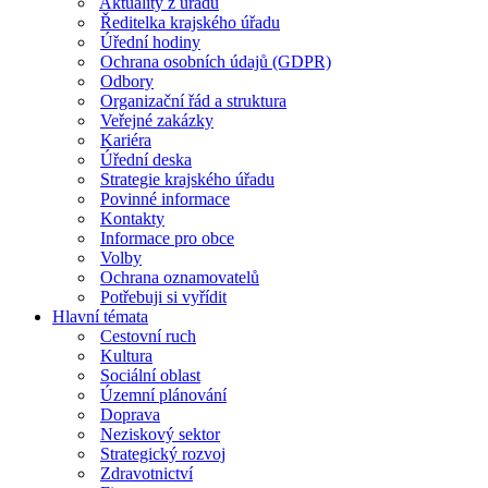
Aktuality z úřadu
Ředitelka krajského úřadu
Úřední hodiny
Ochrana osobních údajů (GDPR)
Odbory
Organizační řád a struktura
Veřejné zakázky
Kariéra
Úřední deska
Strategie krajského úřadu
Povinné informace
Kontakty
Informace pro obce
Volby
Ochrana oznamovatelů
Potřebuji si vyřídit
Hlavní témata
Cestovní ruch
Kultura
Sociální oblast
Územní plánování
Doprava
Neziskový sektor
Strategický rozvoj
Zdravotnictví