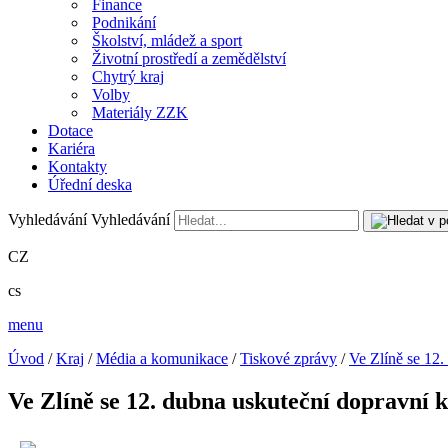
Finance
Podnikání
Školství, mládež a sport
Životní prostředí a zemědělství
Chytrý kraj
Volby
Materiály ZZK
Dotace
Kariéra
Kontakty
Úřední deska
Vyhledávání
Vyhledávání
CZ
cs
menu
Úvod
/
Kraj
/
Média a komunikace
/
Tiskové zprávy
/
Ve Zlíně se 12.
Ve Zlíně se 12. dubna uskuteční dopravní 