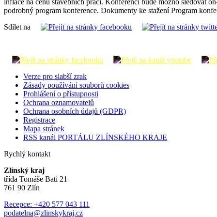
inflace na cenu stavebních prací. Konferenci bude možno sledovat on-
podrobný program konference. Dokumenty ke stažení Program konfe
Sdílet na
Verze pro slabší zrak
Zásady používání souborů cookies
Prohlášení o přístupnosti
Ochrana oznamovatelů
Ochrana osobních údajů (GDPR)
Registrace
Mapa stránek
RSS kanál PORTÁLU ZLÍNSKÉHO KRAJE
Rychlý kontakt
Zlínský kraj
třída Tomáše Bati 21
761 90 Zlín
Recepce: +420 577 043 111
podatelna@zlinskykraj.cz