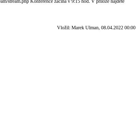
ream/stream.php Konference začíná v 9:15 hod. V příloze najdete
Vložil: Marek Ulman, 08.04.2022 00:00