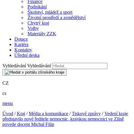
Finance
Podnikání
Školství, mládež a sport
Životní prostředí a zemědělství
Chytrý kraj
Volby
Materiály ZZK
Dotace
Kariéra
Kontakty
Úřední deska
Vyhledávání
Vyhledávání
CZ
cs
menu
Úvod
/
Kraj
/
Média a komunikace
/
Tiskové zprávy
/
Vedení kraje
představilo nové ředitele nemocnic, krajskou nemocnici ve Zlíně
povede docent Michal Filip