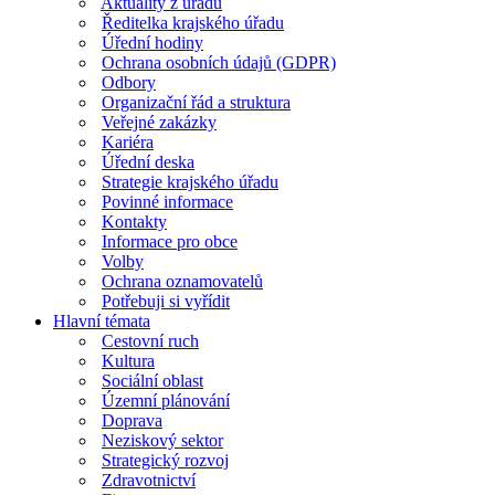
Aktuality z úřadu
Ředitelka krajského úřadu
Úřední hodiny
Ochrana osobních údajů (GDPR)
Odbory
Organizační řád a struktura
Veřejné zakázky
Kariéra
Úřední deska
Strategie krajského úřadu
Povinné informace
Kontakty
Informace pro obce
Volby
Ochrana oznamovatelů
Potřebuji si vyřídit
Hlavní témata
Cestovní ruch
Kultura
Sociální oblast
Územní plánování
Doprava
Neziskový sektor
Strategický rozvoj
Zdravotnictví