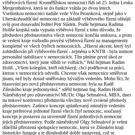
výběrových řízení: Kroměřížskou nemocnici řídí od 25. ledna Lenka
Mergenthalová, která se do funkce vrátila po dvou letech.
Vsetínskou nemocnici nadále vede Věra Prousková, stejně jako v
Uherskohradišťské nemocnici na základě výběrového řízení obhájil
svůj post dosavadní ředitel Petr Sládek. Podle hejtmana Radima
Holiše krajská rada vypsala výběrová řízení z toho důvodu, že
předsedovi představenstva všech nemocnic končila smlouva, a proto
se vedení kraje rozhodlo provést výběrová řízení na managementy
kompletně ve všech čtyřech nemocnicích. „Hlavní akcent, který byl
zohledňován při výběrovém řízení - zejména u KNTB - byla nutnost
personální stabilizace v nemocnicích. Tím plníme první úkol ze
zdravotnictví, který jsme slíbili ve volbách,“ řekl hejtman Radim
Holiš. „Všem kolegům, kteří odcházejí, chci poděkovat za práci,
kterou v nemocnicích odvedli. Chceme však nemocnice směřovat
jinam, než byly dosud směřovány bývalým vedením. Mohu říci, že
hlasování pro nová představenstva nemocnic byla na Radě
Zlínského kraje jednomyslná,“ sdělil hejtman Ing. Radim Holiš.
Náměstkyně pro zdravotnictví MUDr. Olga Sehnalová, MBA, dnes
na tiskové konferenci představila všechny nově zvolené předsedy
představenstev. Zatímco koncept uplatňovaný minulým vedením
kraje preferoval jednotné řízení všech čtyř nemocnic, současný
koncept je postaven na suverenitě řízení jednotlivých nemocnic
jejich představenstvy. Podle náměstkyně Olgy Sehnalové je velmi
důležitá přirozená spolupráce nemocnic, která ve Zlínském kraji
historicky funguje a je dlouhodobě dobře nastavená, což se