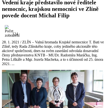
Vedení kraje představilo nové ředitele
nemocnic, krajskou nemocnici ve Zlíně
povede docent Michal Filip
124
28. 1. 2021 / ZLÍN – Valná hromada Krajské nemocnice T. Bati ve
Zlíně, tedy Rada Zlínského kraje, coby jediného akcionáře této
akciové společnosti, dnes na svém zasedání odvolala dosavadní
členy představenstva KNTB - MUDr. Radomíra Maráčka, Ing.
Petra Liškáře a Mgr. Jozefa Macheka, a to s účinností od 25. února
2021. ...