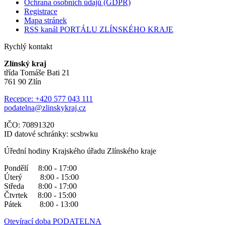
Ochrana osobních údajů (GDPR)
Registrace
Mapa stránek
RSS kanál PORTÁLU ZLÍNSKÉHO KRAJE
Rychlý kontakt
Zlínský kraj
třída Tomáše Bati 21
761 90 Zlín
Recepce: +420 577 043 111
podatelna@zlinskykraj.cz
IČO: 70891320
ID datové schránky: scsbwku
Úřední hodiny Krajského úřadu Zlínského kraje
Pondělí 8:00 - 17:00
Úterý 8:00 - 15:00
Středa 8:00 - 17:00
Čtvrtek 8:00 - 15:00
Pátek 8:00 - 13:00
Otevírací doba PODATELNA