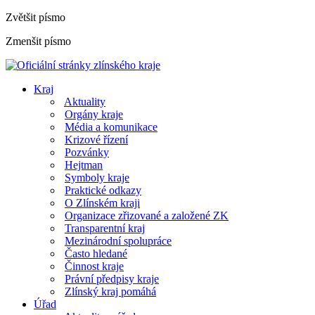
Zvětšit písmo
Zmenšit písmo
Kraj
Aktuality
Orgány kraje
Média a komunikace
Krizové řízení
Pozvánky
Hejtman
Symboly kraje
Praktické odkazy
O Zlínském kraji
Organizace zřizované a založené ZK
Transparentní kraj
Mezinárodní spolupráce
Často hledané
Činnost kraje
Právní předpisy kraje
Zlínský kraj pomáhá
Úřad