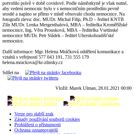
potvrdilo právě v době covidové. Podle náměstkyně je však nutné,
aby vedení nemocnic bylo v s nemocničním prostředím pevně
srostlé a naplno se přímo v místě věnovalo chodu nemocnice. Na
fotografii zleva: doc. MUDr. Michal Filip, Ph.D – ředitel KNTB
Zlín MUDr. Lenka Mergenthalová, MBA – ředitelka Kroměřížské
nemocnice, Ing. Věra Prousková, MBA – ředitelka Vsetínské
nemocnice MUDr. Petr Sládek – ředitel Uherskohradišťské
nemocnice.
Další informace: Mgr. Helena Mráčková oddělení komunikace a
vztahů s veřejností 577 043 191, 731 555 179
helena.mrackova@kr-zlinsky.cz
Sdílet na
Vložil: Marek Ulman, 28.01.2021 00:00
Verze pro slabší zrak
Zásady používání souborů cookies
Prohlášení o přístupnosti
Ochrana oznamovatelů