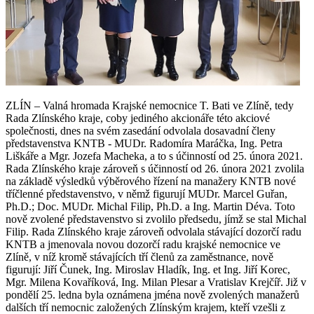
ZLÍN – Valná hromada Krajské nemocnice T. Bati ve Zlíně, tedy
Rada Zlínského kraje, coby jediného akcionáře této akciové
společnosti, dnes na svém zasedání odvolala dosavadní členy
představenstva KNTB - MUDr. Radomíra Maráčka, Ing. Petra
Liškáře a Mgr. Jozefa Macheka, a to s účinností od 25. února 2021.
Rada Zlínského kraje zároveň s účinností od 26. února 2021 zvolila
na základě výsledků výběrového řízení na manažery KNTB nové
tříčlenné představenstvo, v němž figurují MUDr. Marcel Guřan,
Ph.D.; Doc. MUDr. Michal Filip, Ph.D. a Ing. Martin Déva. Toto
nově zvolené představenstvo si zvolilo předsedu, jímž se stal Michal
Filip. Rada Zlínského kraje zároveň odvolala stávající dozorčí radu
KNTB a jmenovala novou dozorčí radu krajské nemocnice ve
Zlíně, v níž kromě stávajících tří členů za zaměstnance, nově
figurují: Jiří Čunek, Ing. Miroslav Hladík, Ing. et Ing. Jiří Korec,
Mgr. Milena Kovaříková, Ing. Milan Plesar a Vratislav Krejčíř. Již v
pondělí 25. ledna byla oznámena jména nově zvolených manažerů
dalších tří nemocnic založených Zlínským krajem, kteří vzešli z