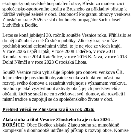
ekologicky odpovědné hospodaření obce, Břestu za modernizaci
společensko-sportovního areálu a Brusného za příkladný přístup k
údržbě veřejné zeleně v obci. Osobností Programu obnovy venkova
Zlínského kraje 2026 se stal dlouholetý propagátor šachu Josef
Ludvíček z Boršic.
Letos se koná jubilejní 30. ročník soutěže Vesnice roku. Přihlásilo se
do něj 245 obcí z celé České republiky. Zlínský kraj se může
pochlubit sedmi celostátními vítězi, to je nejvíce ze všech krajů.
V roce 2006 uspěl Liptál, v roce 2008 Lidečko, v roce 2011
Komňa, v roce 2014 Kateřinice, v roce 2016 Kašava, v roce 2018
Dolní Němčí a v roce 2023 Ostrožská Lhota.
Soutěž Vesnice roku vyhlašuje Spolek pro obnovu venkova ČR.
Jejím cílem je povzbudit obyvatele venkova k aktivní účasti na
rozvoji svého domova a seznámit veřejnost s významem venkova.
Snahou je také vyzdvihnout aktivity obcí, jejich představitelů a
občanů, kteří se snaží nejen zvelebovat svůj domov, ale rozvíjejí i
místní tradice a zapojují se do společenského života v obci.
Přehled vítězů ve Zlínském kraji za rok 2026:
Zlatá stuha a titul Vesnice Zlínského kraje roku 2026 –
BORŠICE
: Obec Boršice získala Zlatou stuhu za mimořádně
komplexní a dlouhodobě udržitelný přístup k rozvoji obce. Komise