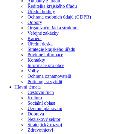
Aktuality z úřadu
Ředitelka krajského úřadu
Úřední hodiny
Ochrana osobních údajů (GDPR)
Odbory
Organizační řád a struktura
Veřejné zakázky
Kariéra
Úřední deska
Strategie krajského úřadu
Povinné informace
Kontakty
Informace pro obce
Volby
Ochrana oznamovatelů
Potřebuji si vyřídit
Hlavní témata
Cestovní ruch
Kultura
Sociální oblast
Územní plánování
Doprava
Neziskový sektor
Strategický rozvoj
Zdravotnictví