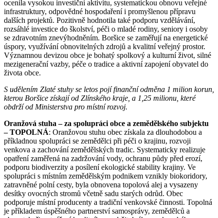
ocenila vysokou investiční aktivitu, systematickou obnovu veřejné
infrastruktury, odpovědné hospodaření i promyšlenou přípravu
dalších projektů. Pozitivně hodnotila také podporu vzdělávání,
rozsáhlé investice do školství, péči o mladé rodiny, seniory i osoby
se zdravotním znevýhodněním. Boršice se zaměřují na energetické
úspory, využívání obnovitelných zdrojů a kvalitní veřejný prostor.
Významnou devizou obce je bohatý spolkový a kulturní život, silné
mezigenerační vazby, péče o tradice a aktivní zapojení obyvatel do
života obce.
S udělením Zlaté stuhy se letos pojí finanční odměna 1 milion korun,
kterou Boršice získají od Zlínského kraje, a 1,25 milionu, které
obdrží od Ministerstva pro místní rozvoj.
Oranžová stuha – za spolupráci obce a zemědělského subjektu
– TOPOLNÁ
: Oranžovou stuhu obec získala za dlouhodobou a
příkladnou spolupráci se zemědělci při péči o krajinu, rozvoji
venkova a zachování zemědělských tradic. Systematicky realizuje
opatření zaměřená na zadržování vody, ochranu půdy před erozí,
podporu biodiverzity a posílení ekologické stability krajiny. Ve
spolupráci s místním zemědělským podnikem vznikly biokoridory,
zatravněné polní cesty, byla obnovena topolová alej a vysazeny
desítky ovocných stromů včetně sadu starých odrůd. Obec
podporuje místní producenty a tradiční venkovské činnosti. Topolná
je příkladem úspěšného partnerství samosprávy, zemědělců a