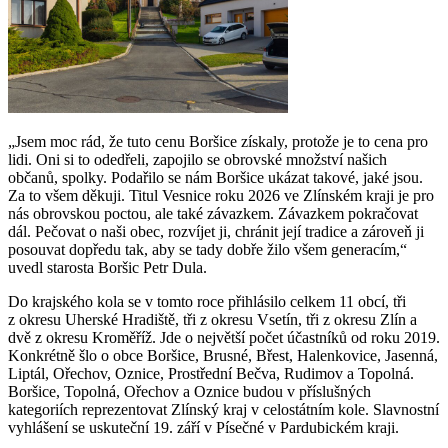
„Jsem moc rád, že tuto cenu Boršice získaly, protože je to cena pro
lidi. Oni si to odedřeli, zapojilo se obrovské množství našich
občanů, spolky. Podařilo se nám Boršice ukázat takové, jaké jsou.
Za to všem děkuji. Titul Vesnice roku 2026 ve Zlínském kraji je pro
nás obrovskou poctou, ale také závazkem. Závazkem pokračovat
dál. Pečovat o naši obec, rozvíjet ji, chránit její tradice a zároveň ji
posouvat dopředu tak, aby se tady dobře žilo všem generacím,“
uvedl starosta Boršic Petr Dula.
Do krajského kola se v tomto roce přihlásilo celkem 11 obcí, tři
z okresu Uherské Hradiště, tři z okresu Vsetín, tři z okresu Zlín a
dvě z okresu Kroměříž. Jde o největší počet účastníků od roku 2019.
Konkrétně šlo o obce Boršice, Brusné, Břest, Halenkovice, Jasenná,
Liptál, Ořechov, Oznice, Prostřední Bečva, Rudimov a Topolná.
Boršice, Topolná, Ořechov a Oznice budou v příslušných
kategoriích reprezentovat Zlínský kraj v celostátním kole. Slavnostní
vyhlášení se uskuteční 19. září v Písečné v Pardubickém kraji.