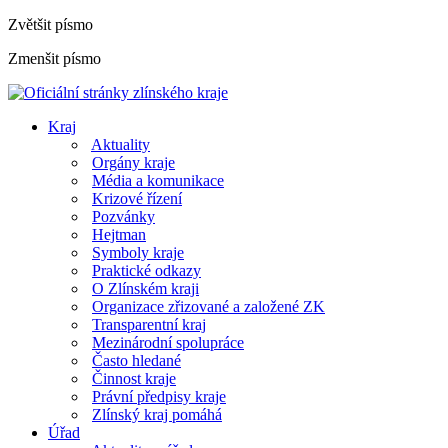
Zvětšit písmo
Zmenšit písmo
Kraj
Aktuality
Orgány kraje
Média a komunikace
Krizové řízení
Pozvánky
Hejtman
Symboly kraje
Praktické odkazy
O Zlínském kraji
Organizace zřizované a založené ZK
Transparentní kraj
Mezinárodní spolupráce
Často hledané
Činnost kraje
Právní předpisy kraje
Zlínský kraj pomáhá
Úřad