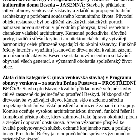
kulturního domu Beseda – JASENNÁ
: Stavba je příkladem
citlivé obnovy venkovské zástavby a zdařilého propojení tradiční
architektury s potřebami současného komunitního života. Původní
objekt restaurace byl po zjištění závažných statických poruch
nahrazen novou stavbou v původním půdorysu, která respektuje
charakter valašské architektury. Kamenná podezdívka, dřevěné
prvky, tradiční střešní krytina i architektonické detaily vytvářejí
harmonický celek přirozeně zapadající do okolní zástavby. Funkčně
řešený interiér s využitím jasanového dřeva nabízí kvalitní zázemí
pro různorodé aktivity. Beseda se stala novým centrem setkávání
obyvatel všech generací, a významně obohatila společenský život
obce.
Zlatá cihla kategorie C (nová venkovská stavba) v Programu
obnovy venkova – za stavbu Brána Pusteven – PROSTŘEDNÍ
BEČVA
: Stavba představuje kvalitní příklad nové veřejné stavby
citlivě zasazené do jedinečného prostředí Beskyd. Nízkopodlažní
dřevostavba využívající dřevo, kámen, sklo a zelenou střechu
respektuje tradiční valašské prostředí a přirozeně zapadá do krajiny.
Komise oceňuje vysokou architektonickou úroveň, funkční řešení i
komplexní přístup obce, který zahrnoval také úpravu okolních ploch
a zlepšení dopravní obslužnosti. Stavba významně přispívá ke
kvalitě poskytovaných služeb, ochraně krajinného rázu a posiluje
image Prostřední Bečvy jako odpovědného správce významného
turistického území.