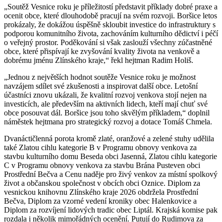
„Soutěž Vesnice roku je příležitostí představit příklady dobré praxe a
ocenit obce, které dlouhodobě pracují na svém rozvoji. Boršice letos
prokázaly, že dokážou úspěšně skloubit investice do infrastruktury s
podporou komunitního života, zachováním kulturního dědictví i péčí
o veřejný prostor. Poděkování si však zaslouží všechny zúčastněné
obce, které přispívají ke zvyšování kvality života na venkově a
dobrému jménu Zlínského kraje,“ řekl hejtman Radim Holiš.
„Jednou z největších hodnot soutěže Vesnice roku je možnost
navzájem sdílet své zkušenosti a inspirovat další obce. Letošní
účastníci znovu ukázali, že kvalitní rozvoj venkova stojí nejen na
investicích, ale především na aktivních lidech, kteří mají chuť své
obce posouvat dál. Boršice jsou toho skvělým příkladem,“ doplnil
náměstek hejtmana pro strategický rozvoj a dotace Tomáš Chmela.
Dvanáctičlenná porota kromě zlaté, oranžové a zelené stuhy udělila
také Zlatou cihlu kategorie B v Programu obnovy venkova za
stavbu kulturního domu Beseda obci Jasenná, Zlatou cihlu kategorie
C v Programu obnovy venkova za stavbu Brána Pusteven obci
Prostřední Bečva a Cenu naděje pro živý venkov za místní spolkový
život a občanskou společnost v obcích obci Oznice. Diplom za
vesnickou knihovnu Zlínského kraje 2026 obdržela Prostřední
Bečva, Diplom za vzorné vedení kroniky obec Halenkovice a
Diplom za rozvíjení lidových tradic obec Liptál. Krajská komise pak
rozdala i několik mimořádných ocenění. Putují do Rudimova za