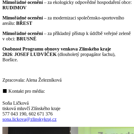
Mimořádné ocenění
– za ekologicky odpovědné hospodaření obce:
RUDIMOV
Mimořádné ocenění
– za modernizaci společensko-sportovního
areálu:
BŘEST
Mimořádné ocenění
– za příkladný přístup k údržbě veřejné zeleně
v obci:
BRUSNÉ
Osobnost Programu obnovy venkova Zlínského kraje
2026
:
JOSEF LUDVÍČEK
(dlouholetý propagátor šachu),
Boršice.
Zpracovala: Alena Železníková
⬛ Kontakt pro média:
Soňa Ličková
tisková mluvčí Zlínského kraje
577 043 190, 602 671 376
sona.lickova@zlinskykraj.cz