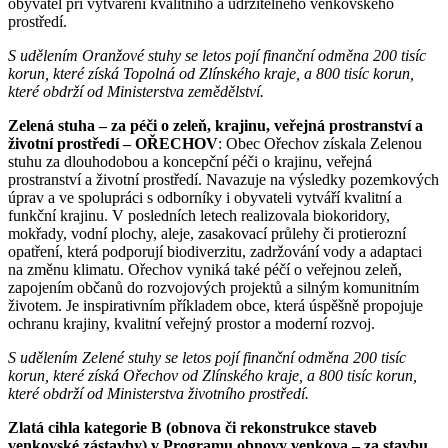
obyvatel při vytváření kvalitního a udržitelného venkovského
prostředí.
S udělením Oranžové stuhy se letos pojí finanční odměna 200 tisíc
korun, které získá Topolná od Zlínského kraje, a 800 tisíc korun,
které obdrží od Ministerstva zemědělství.
Zelená stuha – za péči o zeleň, krajinu, veřejná prostranství a
životní prostředí – OŘECHOV
: Obec Ořechov získala Zelenou
stuhu za dlouhodobou a koncepční péči o krajinu, veřejná
prostranství a životní prostředí. Navazuje na výsledky pozemkových
úprav a ve spolupráci s odborníky i obyvateli vytváří kvalitní a
funkční krajinu. V posledních letech realizovala biokoridory,
mokřady, vodní plochy, aleje, zasakovací průlehy či protierozní
opatření, která podporují biodiverzitu, zadržování vody a adaptaci
na změnu klimatu. Ořechov vyniká také péčí o veřejnou zeleň,
zapojením občanů do rozvojových projektů a silným komunitním
životem. Je inspirativním příkladem obce, která úspěšně propojuje
ochranu krajiny, kvalitní veřejný prostor a moderní rozvoj.
S udělením Zelené stuhy se letos pojí finanční odměna 200 tisíc
korun, které získá Ořechov od Zlínského kraje, a 800 tisíc korun,
které obdrží od Ministerstva životního prostředí.
Zlatá cihla kategorie B (obnova či rekonstrukce staveb
venkovské zástavby) v Programu obnovy venkova – za stavbu