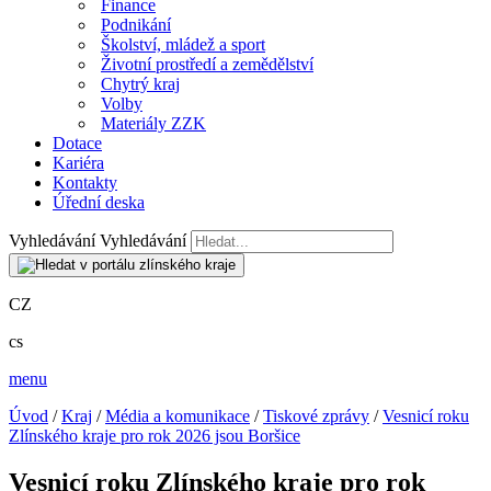
Finance
Podnikání
Školství, mládež a sport
Životní prostředí a zemědělství
Chytrý kraj
Volby
Materiály ZZK
Dotace
Kariéra
Kontakty
Úřední deska
Vyhledávání
Vyhledávání
CZ
cs
menu
Úvod
/
Kraj
/
Média a komunikace
/
Tiskové zprávy
/
Vesnicí roku
Zlínského kraje pro rok 2026 jsou Boršice
Vesnicí roku Zlínského kraje pro rok