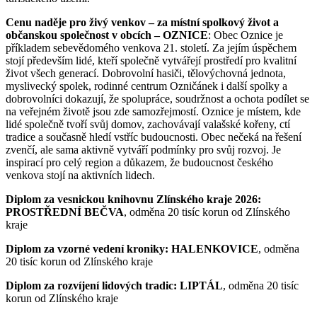
Cenu naděje pro živý venkov – za místní spolkový život a
občanskou společnost v obcích – OZNICE
: Obec Oznice je
příkladem sebevědomého venkova 21. století. Za jejím úspěchem
stojí především lidé, kteří společně vytvářejí prostředí pro kvalitní
život všech generací. Dobrovolní hasiči, tělovýchovná jednota,
myslivecký spolek, rodinné centrum Ozničánek i další spolky a
dobrovolníci dokazují, že spolupráce, soudržnost a ochota podílet se
na veřejném životě jsou zde samozřejmostí. Oznice je místem, kde
lidé společně tvoří svůj domov, zachovávají valašské kořeny, ctí
tradice a současně hledí vstříc budoucnosti. Obec nečeká na řešení
zvenčí, ale sama aktivně vytváří podmínky pro svůj rozvoj. Je
inspirací pro celý region a důkazem, že budoucnost českého
venkova stojí na aktivních lidech.
Diplom za vesnickou knihovnu Zlínského kraje 2026:
PROSTŘEDNÍ BEČVA
, odměna 20 tisíc korun od Zlínského
kraje
Diplom za vzorné vedení kroniky: HALENKOVICE
, odměna
20 tisíc korun od Zlínského kraje
Diplom za rozvíjení lidových tradic: LIPTÁL
, odměna 20 tisíc
korun od Zlínského kraje