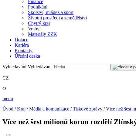
Finance
Podnikání
Školství, mládež a sport
Životní prostředí a zemědělství
Chytrý kraj
Volby
Materiály ZZK
Dotace
Kariéra
Kontakty
Úřední deska
Vyhledávání
Vyhledávání
CZ
cs
menu
Úvod
/
Kraj
/
Média a komunikace
/
Tiskové zprávy
/
Více než šest m
Více než šest milionů korun rozdělí Zlíns