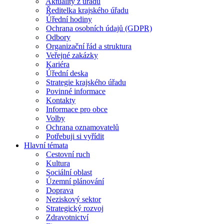
Aktuality z úřadu
Ředitelka krajského úřadu
Úřední hodiny
Ochrana osobních údajů (GDPR)
Odbory
Organizační řád a struktura
Veřejné zakázky
Kariéra
Úřední deska
Strategie krajského úřadu
Povinné informace
Kontakty
Informace pro obce
Volby
Ochrana oznamovatelů
Potřebuji si vyřídit
Hlavní témata
Cestovní ruch
Kultura
Sociální oblast
Územní plánování
Doprava
Neziskový sektor
Strategický rozvoj
Zdravotnictví