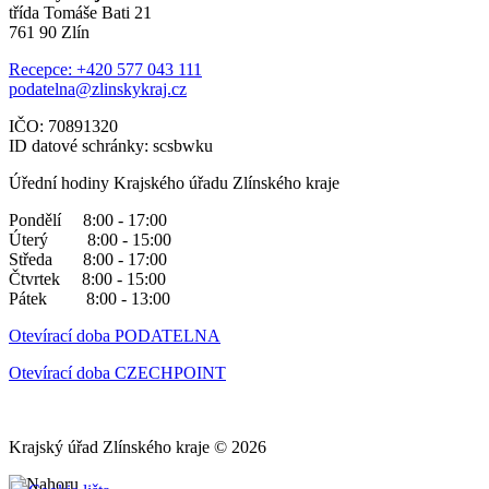
třída Tomáše Bati 21
761 90 Zlín
Recepce: +420 577 043 111
podatelna@zlinskykraj.cz
IČO: 70891320
ID datové schránky: scsbwku
Úřední hodiny Krajského úřadu Zlínského kraje
Pondělí 8:00 - 17:00
Úterý 8:00 - 15:00
Středa 8:00 - 17:00
Čtvrtek 8:00 - 15:00
Pátek 8:00 - 13:00
Otevírací doba PODATELNA
Otevírací doba CZECHPOINT
Krajský úřad Zlínského kraje © 2026