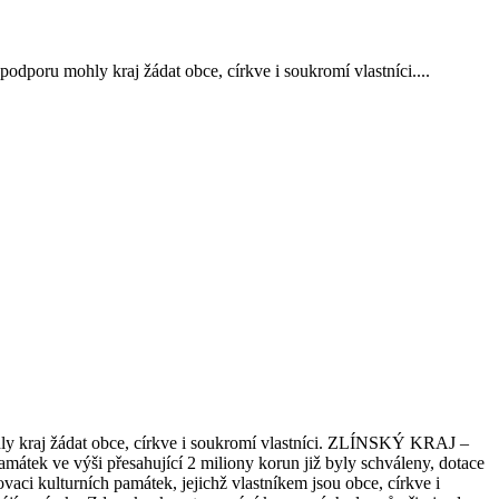
dporu mohly kraj žádat obce, církve i soukromí vlastníci....
ly kraj žádat obce, církve i soukromí vlastníci. ZLÍNSKÝ KRAJ –
átek ve výši přesahující 2 miliony korun již byly schváleny, dotace
aci kulturních památek, jejichž vlastníkem jsou obce, církve i