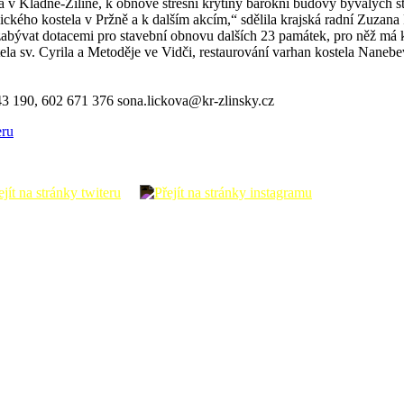
na v Kladné-Žilíně, k obnově střešní krytiny barokní budovy bývalých 
kého kostela v Pržně a k dalším akcím,“ sdělila krajská radní Zuzana 
zabývat dotacemi pro stavební obnovu dalších 23 památek, pro něž má 
ela sv. Cyrila a Metoděje ve Vidči, restaurování varhan kostela Naneb
43 190, 602 671 376 sona.lickova@kr-zlinsky.cz