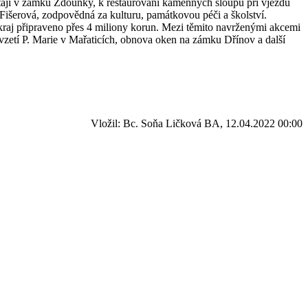
stájí v zámku Zdounky, k restaurování kamenných sloupů při vjezdu
Fišerová, zodpovědná za kulturu, památkovou péči a školství.
kraj připraveno přes 4 miliony korun. Mezi těmito navrženými akcemi
evzetí P. Marie v Mařaticích, obnova oken na zámku Dřínov a další
Vložil: Bc. Soňa Ličková BA, 12.04.2022 00:00