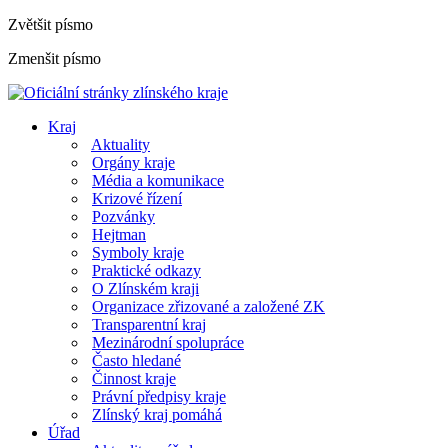
Zvětšit písmo
Zmenšit písmo
Kraj
Aktuality
Orgány kraje
Média a komunikace
Krizové řízení
Pozvánky
Hejtman
Symboly kraje
Praktické odkazy
O Zlínském kraji
Organizace zřizované a založené ZK
Transparentní kraj
Mezinárodní spolupráce
Často hledané
Činnost kraje
Právní předpisy kraje
Zlínský kraj pomáhá
Úřad