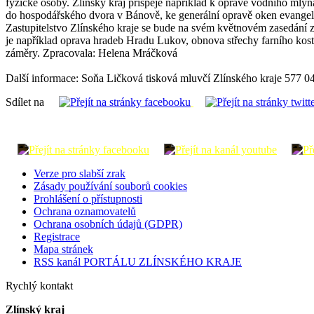
fyzické osoby. Zlínský kraj přispěje například k opravě vodního mlý
do hospodářského dvora v Bánově, ke generální opravě oken evangelic
Zastupitelstvo Zlínského kraje se bude na svém květnovém zasedání 
je například oprava hradeb Hradu Lukov, obnova střechy farního kost
záměry. Zpracovala: Helena Mráčková
Další informace: Soňa Ličková tisková mluvčí Zlínského kraje 577 0
Sdílet na
Verze pro slabší zrak
Zásady používání souborů cookies
Prohlášení o přístupnosti
Ochrana oznamovatelů
Ochrana osobních údajů (GDPR)
Registrace
Mapa stránek
RSS kanál PORTÁLU ZLÍNSKÉHO KRAJE
Rychlý kontakt
Zlínský kraj