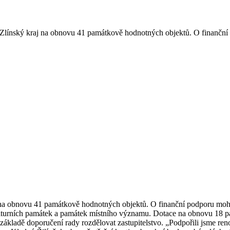
línský kraj na obnovu 41 památkově hodnotných objektů. O finanční po
 na obnovu 41 památkově hodnotných objektů. O finanční podporu moh
ulturních památek a památek místního významu. Dotace na obnovu 18 pam
ákladě doporučení rady rozdělovat zastupitelstvo. „Podpořili jsme renov