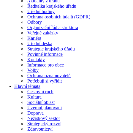
Aktuality z úřadu
Ředitelka krajského úřadu
Úřední hodiny
Ochrana osobních údajů (GDPR)
Odbory
Organizační řád a struktura
Veřejné zakázky
Kariéra
Úřední deska
Strategie krajského úřadu
Povinné informace
Kontakty
Informace pro obce
Volby
Ochrana oznamovatelů
Potřebuji si vyřídit
Hlavní témata
Cestovní ruch
Kultura
Sociální oblast
Územní plánování
Doprava
Neziskový sektor
Strategický rozvoj
Zdravotnictví