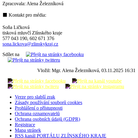
Zpracovala: Alena Železníková
⬛ Kontakt pro média:
Soňa Ličková
tisková mluvčí Zlínského kraje
577 043 190, 602 671 376
sona.lickova@zlinskykraj.cz
Sdílet na
Vložil: Mgr. Alena Železníková, 03.11.2025 16:31
Verze pro slabší zrak
Zásady používání souborů cookies
Prohlášení o přístupnosti
Ochrana oznamovatelů
Ochrana osobních údajů (GDPR)
Registrace
Mapa stránek
RSS kanál PORTÁLU ZLÍNSKÉHO KRAJE