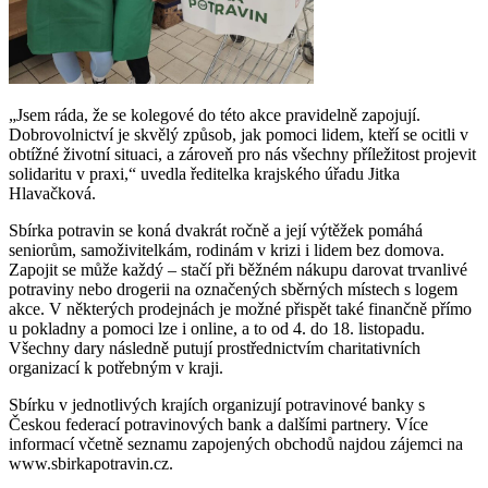
„Jsem ráda, že se kolegové do této akce pravidelně zapojují.
Dobrovolnictví je skvělý způsob, jak pomoci lidem, kteří se ocitli v
obtížné životní situaci, a zároveň pro nás všechny příležitost projevit
solidaritu v praxi,“ uvedla ředitelka krajského úřadu Jitka
Hlavačková.
Sbírka potravin se koná dvakrát ročně a její výtěžek pomáhá
seniorům, samoživitelkám, rodinám v krizi i lidem bez domova.
Zapojit se může každý – stačí při běžném nákupu darovat trvanlivé
potraviny nebo drogerii na označených sběrných místech s logem
akce. V některých prodejnách je možné přispět také finančně přímo
u pokladny a pomoci lze i online, a to od 4. do 18. listopadu.
Všechny dary následně putují prostřednictvím charitativních
organizací k potřebným v kraji.
Sbírku v jednotlivých krajích organizují potravinové banky s
Českou federací potravinových bank a dalšími partnery. Více
informací včetně seznamu zapojených obchodů najdou zájemci na
www.sbirkapotravin.cz.