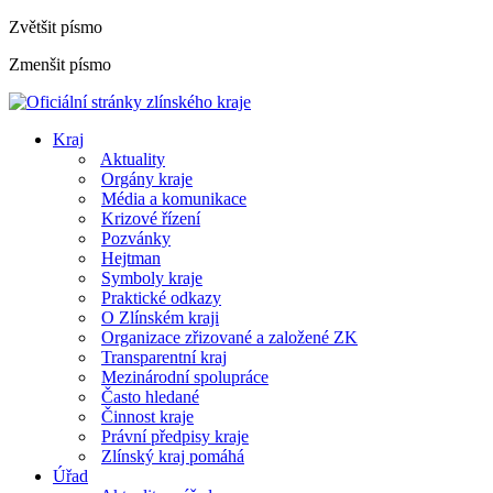
Zvětšit písmo
Zmenšit písmo
Kraj
Aktuality
Orgány kraje
Média a komunikace
Krizové řízení
Pozvánky
Hejtman
Symboly kraje
Praktické odkazy
O Zlínském kraji
Organizace zřizované a založené ZK
Transparentní kraj
Mezinárodní spolupráce
Často hledané
Činnost kraje
Právní předpisy kraje
Zlínský kraj pomáhá
Úřad